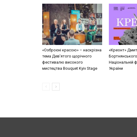
«Озброєні красою» – наскрізна
«Креонт» Дми
тема Дев’ятого щорічного
Бортнянського
фестивалю високого
Національній ф
мистецтва Bouquet Kyiv Stage
України