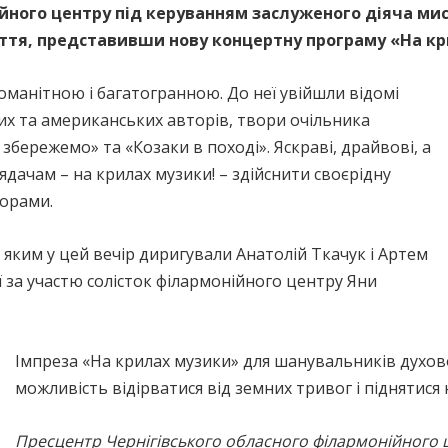
ійного центру під керуванням заслуженого діяча ми
уття, представивши нову концертну програму «На к
оманітною і багатогранною. До неї увійшли відомі
их та американських авторів, твори очільника
збережемо» та «Козаки в поході». Яскраві, драйвові, а
ядачам – на крилах музики! – здійснити своєрідну
орами.
яким у цей вечір диригували Анатолій Ткачук і Артем
 за участю солісток філармонійного центру Яни
Імпреза «На крилах музики» для шанувальників духової
можливість відірватися від земних тривог і піднятис
Пресцентр Чернігівського обласного філармонійного 