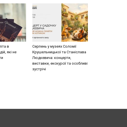
літа в
Серпень у музеях Соломії
ій, які не
Крушельницької та Станіслава
ти
Людкевича: концерти,
виставки, екскурсії та особливі
зустрічі