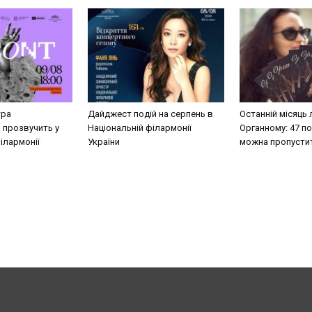
тра
Дайджест подій на серпень в
Останній місяць 
 прозвучить у
Національній філармонії
Органному: 47 под
ілармонії
України
можна пропусти