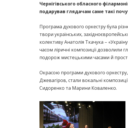
Чернігівського обласного філармон
подарував глядачам саме такі поч
Програма духового оркестру була різн
твори українських, західноєвропейськ
колективу Анатолія Ткачука – «Україну 
часом ліричні композиції дозволили гл
подорож мистецькими часами й прост
Окрасою програми духового оркестру, 
Джевагіров, стали вокальні композиції
Сидоренко та Марини Коваленко.