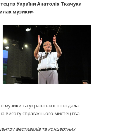
стецтв України Анатолія Ткачука
рилах музики»
 музики та української пісні дала
я на висоту справжнього мистецтва.
центру фестивалів та концертних