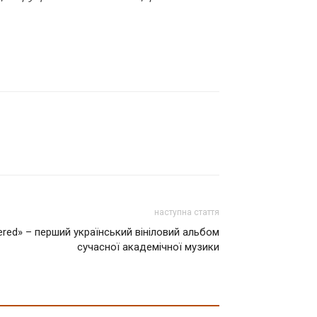
наступна стаття
red» – перший український вініловий альбом
сучасної академічної музики