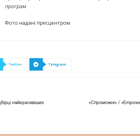
програм
Фото надані пресцентром
Twitter
Telegram
бірці найкрасивіших
«Спроможні» / «Empowe