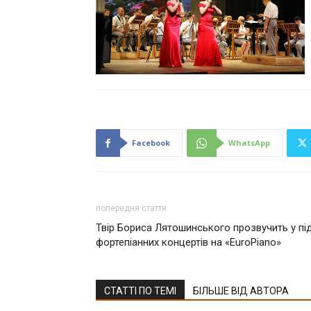
Facebook
WhatsApp
попередня стаття
Твір Бориса Лятошинського прозвучить у під
фортепіанних концертів на «EuroPiano»
СТАТТІ ПО ТЕМІ
БІЛЬШЕ ВІД АВТОРА