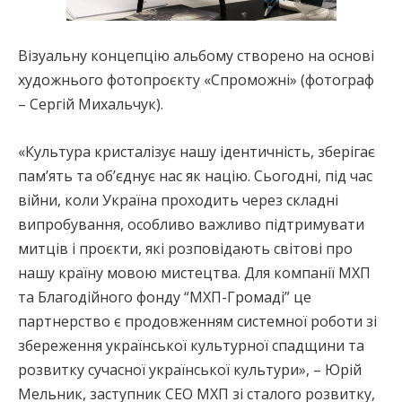
Візуальну концепцію альбому створено на основі
художнього фотопроєкту «Спроможні» (фотограф
– Сергій Михальчук).
«Культура кристалізує нашу ідентичність, зберігає
пам’ять та об’єднує нас як націю. Сьогодні, під час
війни, коли Україна проходить через складні
випробування, особливо важливо підтримувати
митців і проєкти, які розповідають світові про
нашу країну мовою мистецтва. Для компанії МХП
та Благодійного фонду “МХП-Громаді” це
партнерство є продовженням системної роботи зі
збереження української культурної спадщини та
розвитку сучасної української культури», – Юрій
Мельник, заступник CEO МХП зі сталого розвитку,