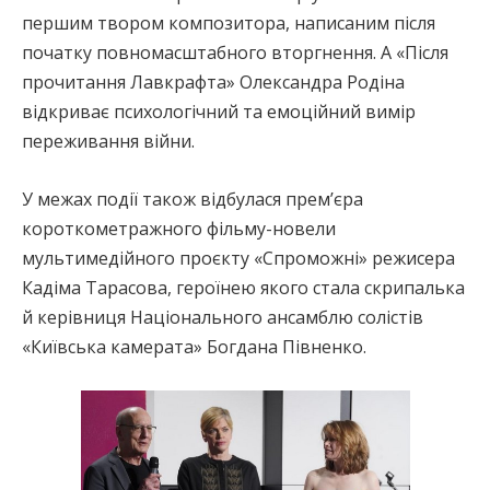
першим твором композитора, написаним після
початку повномасштабного вторгнення. А «Після
прочитання Лавкрафта» Олександра Родіна
відкриває психологічний та емоційний вимір
переживання війни.
У межах події також відбулася прем’єра
короткометражного фільму-новели
мультимедійного проєкту «Спроможні» режисера
Кадіма Тарасова, героїнею якого стала скрипалька
й керівниця Національного ансамблю солістів
«Київська камерата» Богдана Півненко.