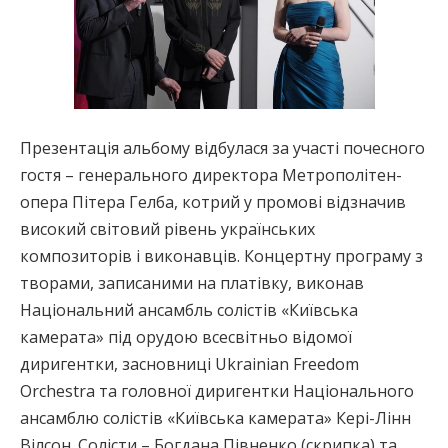
Презентація альбому відбулася за участі почесного
гостя – генерального директора Метрополітен-
опера Пітера Гелба, котрий у промові відзначив
високий світовий рівень українських
композиторів і виконавців. Концертну програму з
творами, записаними на платівку, виконав
Національний ансамбль солістів «Київська
камерата» під орудою всесвітньо відомої
диригентки, засновниці Ukrainian Freedom
Orchestra та головної диригентки Національного
ансамблю солістів «Київська камерата» Кері-Лінн
Вілсон. Солісти – Богдана Півненко (скрипка) та