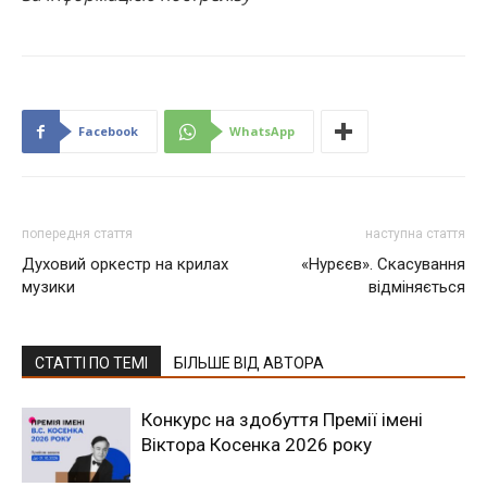
Facebook
WhatsApp
попередня стаття
наступна стаття
Духовий оркестр на крилах
«Нурєєв». Скасування
музики
відміняється
СТАТТІ ПО ТЕМІ
БІЛЬШЕ ВІД АВТОРА
Конкурс на здобуття Премії імені
Віктора Косенка 2026 року