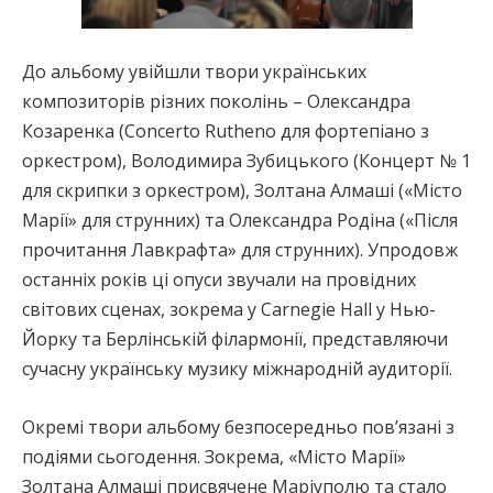
До альбому увійшли твори українських
композиторів різних поколінь – Олександра
Козаренка (Concerto Rutheno для фортепіано з
оркестром), Володимира Зубицького (Концерт № 1
для скрипки з оркестром), Золтана Алмаші («Місто
Марії» для струнних) та Олександра Родіна («Після
прочитання Лавкрафта» для струнних). Упродовж
останніх років ці опуси звучали на провідних
світових сценах, зокрема у Carnegie Hall у Нью-
Йорку та Берлінській філармонії, представляючи
сучасну українську музику міжнародній аудиторії.
Окремі твори альбому безпосередньо пов’язані з
подіями сьогодення. Зокрема, «Місто Марії»
Золтана Алмаші присвячене Маріуполю та стало