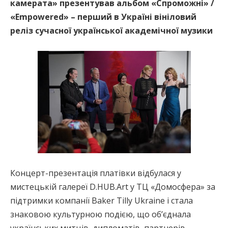
камерата» презентував альбом «Спроможні» /
«Empowered» – перший в Україні вініловий
реліз сучасної української академічної музики
Концерт-презентація платівки відбулася у
мистецькій галереї D.HUB.Art у ТЦ «Домосфера» за
підтримки компанії Baker Tilly Ukraine і стала
знаковою культурною подією, що об’єднала
українських митців, дипломатів, партнерів