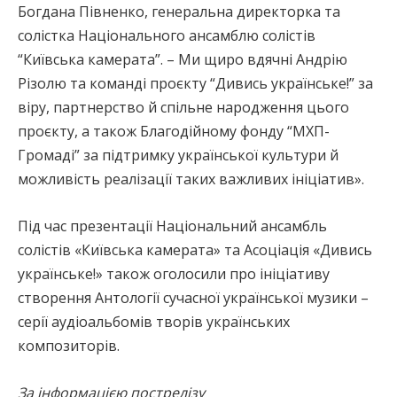
Богдана Півненко, генеральна директорка та
солістка Національного ансамблю солістів
“Київська камерата”. – Ми щиро вдячні Андрію
Різолю та команді проєкту “Дивись українське!” за
віру, партнерство й спільне народження цього
проєкту, а також Благодійному фонду “МХП-
Громаді” за підтримку української культури й
можливість реалізації таких важливих ініціатив».
Під час презентації Національний ансамбль
солістів «Київська камерата» та Асоціація «Дивись
українське!» також оголосили про ініціативу
створення Антології сучасної української музики –
серії аудіоальбомів творів українських
композиторів.
За інформацією пострелізу