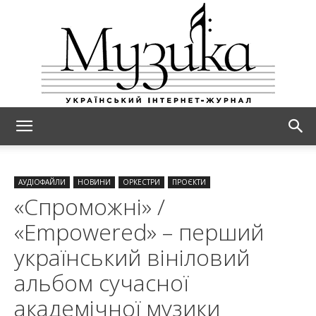
МУЗИКА
АУДІОФАЙЛИ
НОВИНИ
ОРКЕСТРИ
ПРОЄКТИ
«Спроможні» /
«Empowered» – перший
український вініловий
альбом сучасної
академічної музики