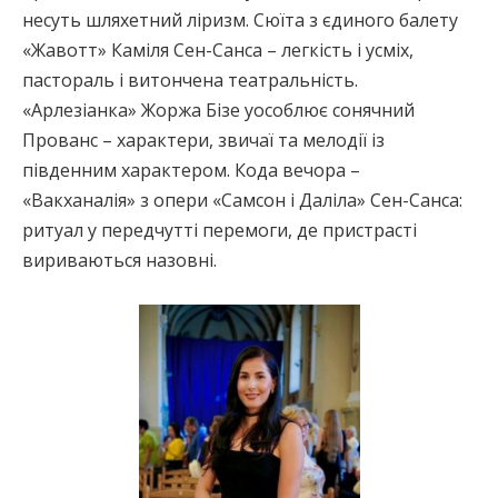
несуть шляхетний ліризм. Сюїта з єдиного балету
«Жавотт» Каміля Сен-Санса – легкість і усміх,
пастораль і витончена театральність.
«Арлезіанка» Жоржа Бізе уособлює сонячний
Прованс – характери, звичаї та мелодії із
південним характером. Кода вечора –
«Вакханалія» з опери «Самсон і Даліла» Сен-Санса:
ритуал у передчутті перемоги, де пристрасті
вириваються назовні.