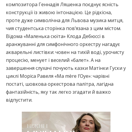
композитора Геннадія Ляшенка поєднує ясність
конструкції із живою інтонацією. Це рідкісна,
проте дуже символічна для Львова музика митця,
чия студентська сторінка пов’язана з цим містом.
Відома «Маленька сюїта» Клода Дебюссі в
аранжуванні для симфонічного оркестру нагадує
акварельні листівки: човен на тихій воді, урочисту
процесію, менует і веселий «балет». А на
завершення слухачі почують казки Матінки Гуски у
циклі Моріса Равеля «Ma mère l’Oye»: чарівні
постаті, шовкова оркестрова палітра, лагідна
фантазійність, яку так легко згадати й важко
відпустити.