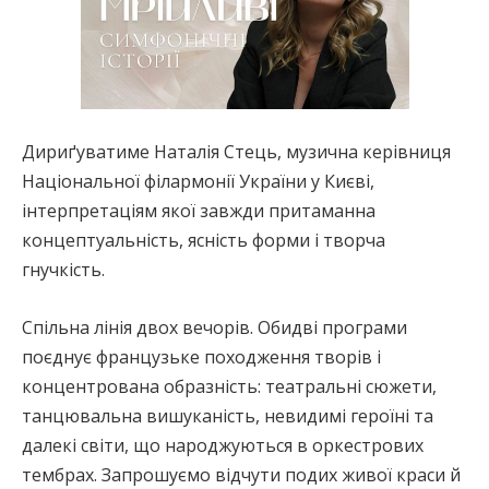
Дириґуватиме Наталія Стець, музична керівниця
Національної філармонії України у Києві,
інтерпретаціям якої завжди притаманна
концептуальність, ясність форми і творча
гнучкість.
Спільна лінія двох вечорів. Обидві програми
поєднує французьке походження творів і
концентрована образність: театральні сюжети,
танцювальна вишуканість, невидимі героїні та
далекі світи, що народжуються в оркестрових
тембрах. Запрошуємо відчути подих живої краси й