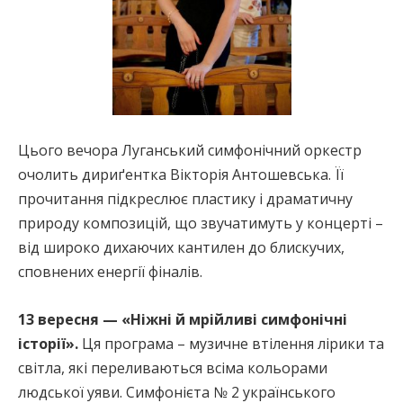
Цього вечора Луганський симфонічний оркестр
очолить дириґентка Вікторія Антошевська. Її
прочитання підкреслює пластику і драматичну
природу композицій, що звучатимуть у концерті –
від широко дихаючих кантилен до блискучих,
сповнених енергії фіналів.
13 вересня — «Ніжні й мрійливі симфонічні
історії».
Ця програма – музичне втілення лірики та
світла, які переливаються всіма кольорами
людської уяви. Симфонієта № 2 українського