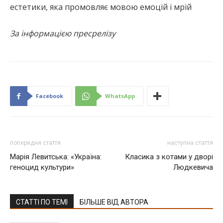
естетики, яка промовляє мовою емоцій і мрій
За інформацією пресрелізу
Facebook
WhatsApp
попередня стаття
наступна стаття
Марія Левитська: «Україна:
Класика з котами у дворі
геноцид культури»
Людкевича
СТАТТІ ПО ТЕМІ
БІЛЬШЕ ВІД АВТОРА