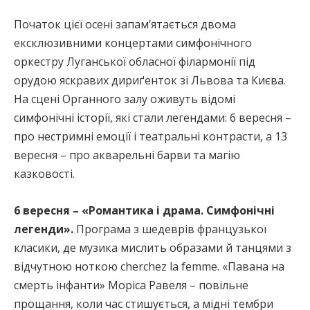
Початок цієї осені запамʼятається двома
ексклюзивними концертами симфонічного
оркестру Луганської обласної філармонії під
орудою яскравих дириґенток зі Львова та Києва.
На сцені Органного залу оживуть відомі
симфонічні історії, які стали легендами: 6 вересня –
про нестримні емоції і театральні контрасти, а 13
вересня – про акварельні барви та магію
казковості.
6 вересня – «Романтика і драма. Симфонічні
легенди».
Програма з шедеврів французької
класики, де музика мислить образами й танцями з
відчутною ноткою сherchez la femme. «Павана на
смерть інфанти» Моріса Равеля – повільне
прощання, коли час стишується, а мідні тембри