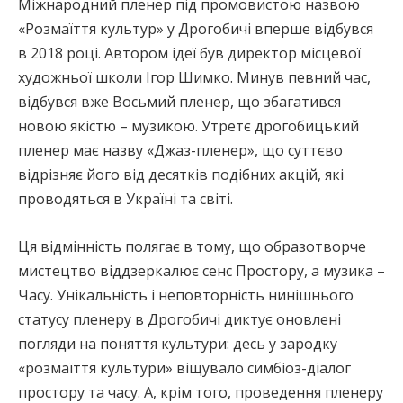
Міжнародний пленер під промовистою назвою
«Розмаїття культур» у Дрогобичі вперше відбувся
в 2018 році. Автором ідеї був директор місцевої
художньої школи Ігор Шимко. Минув певний час,
відбувся вже Восьмий пленер, що збагатився
новою якістю – музикою. Утретє дрогобицький
пленер має назву «Джаз-пленер», що суттєво
відрізняє його від десятків подібних акцій, які
проводяться в Україні та світі.
Ця відмінність полягає в тому, що образотворче
мистецтво віддзеркалює сенс Простору, а музика –
Часу. Унікальність і неповторність нинішнього
статусу пленеру в Дрогобичі диктує оновлені
погляди на поняття культури: десь у зародку
«розмаїття культури» віщувало симбіоз-діалог
простору та часу. А, крім того, проведення пленеру