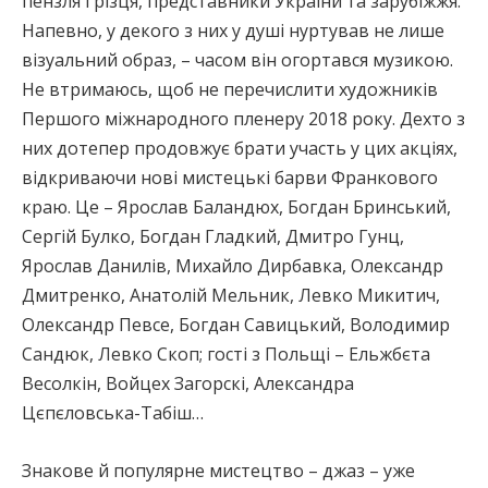
пензля і різця, представники України та зарубіжжя.
Напевно, у декого з них у душі нуртував не лише
візуальний образ, – часом він огортався музикою.
Не втримаюсь, щоб не перечислити художників
Першого міжнародного пленеру 2018 року. Дехто з
них дотепер продовжує брати участь у цих акціях,
відкриваючи нові мистецькі барви Франкового
краю. Це – Ярослав Баландюх, Богдан Бринський,
Сергій Булко, Богдан Гладкий, Дмитро Гунц,
Ярослав Данилів, Михайло Дирбавка, Олександр
Дмитренко, Анатолій Мельник, Левко Микитич,
Олександр Певсе, Богдан Савицький, Володимир
Сандюк, Левко Скоп; гості з Польщі – Ельжбєта
Весолкін, Войцех Загорскі, Александра
Цєпєловська-Табіш…
Знакове й популярне мистецтво – джаз – уже