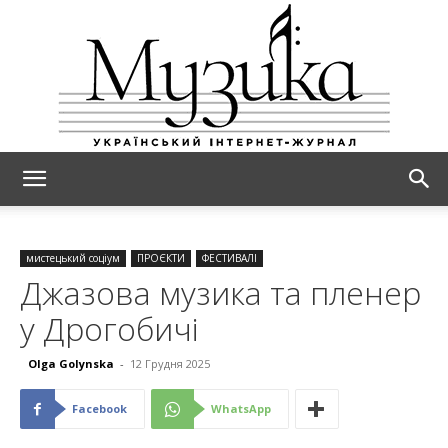
МУЗИКА
мистецький соціум
ПРОЄКТИ
ФЕСТИВАЛІ
Джазова музика та пленер
у Дрогобичі
Olga Golynska
-
12 Грудня 2025
Facebook
WhatsApp