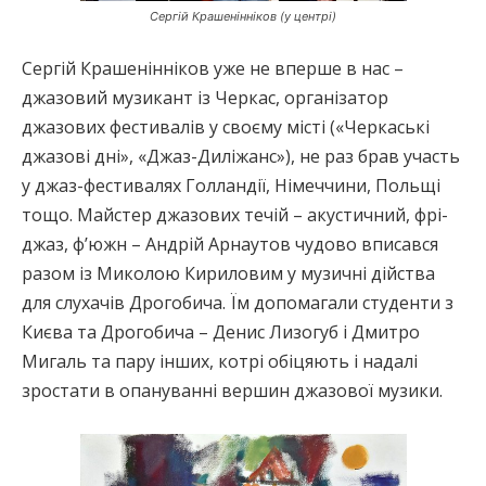
Сергій Крашенінніков (у центрі)
Сергій Крашенінніков уже не вперше в нас –
джазовий музикант із Черкас, організатор
джазових фестивалів у своєму місті («Черкаські
джазові дні», «Джаз-Диліжанс»), не раз брав участь
у джаз-фестивалях Голландії, Німеччини, Польщі
тощо. Майстер джазових течій – акустичний, фрі-
джаз, ф’южн – Андрій Арнаутов чудово вписався
разом із Миколою Кириловим у музичні дійства
для слухачів Дрогобича. Їм допомагали студенти з
Києва та Дрогобича – Денис Лизогуб і Дмитро
Мигаль та пару інших, котрі обіцяють і надалі
зростати в опануванні вершин джазової музики.