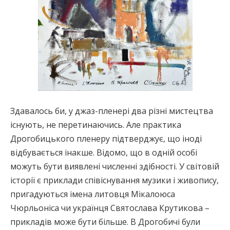
Здавалось би, у джаз-пленері два різні мистецтва
існують, не перетинаючись. Але практика
Дрогобицького пленеру підтверджує, що іноді
відбувається інакше. Відомо, що в одній особі
можуть бути виявлені численні здібності. У світовій
історії є приклади співіснування музики і живопису,
пригадуються імена литовця Мікалоюса
Чюрльоніса чи українця Святослава Крутикова –
прикладів може бути більше. В Дрогобичі були