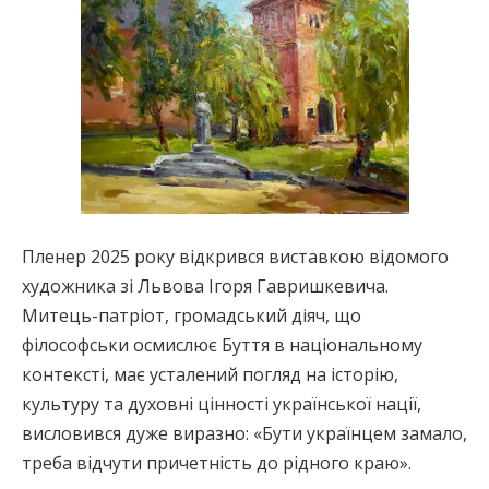
Пленер 2025 року відкрився виставкою відомого
художника зі Львова Ігоря Гавришкевича.
Митець-патріот, громадський діяч, що
філософськи осмислює Буття в національному
контексті, має усталений погляд на історію,
культуру та духовні цінності української нації,
висловився дуже виразно: «Бути українцем замало,
треба відчути причетність до рідного краю».