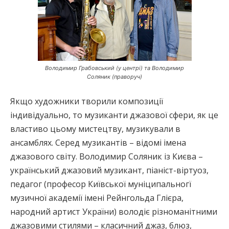
Володимир Грабовський (у центрі) та Володимир
Соляник (праворуч)
Якщо художники творили композиції
індивідуально, то музиканти джазової сфери, як це
властиво цьому мистецтву, музикували в
ансамблях. Серед музикантів – відомі імена
джазового світу. Володимир Соляник із Києва –
український джазовий музикант, піаніст-віртуоз,
педагог (професор Київської муніципальногї
музичної академії імені Рейнгольда Глієра,
народний артист України) володіє різноманітними
джазовими стилями – класичний джаз, блюз,