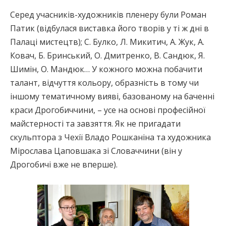
Серед учасників-художників пленеру були Роман
Патик (відбулася виставка його творів у ті ж дні в
Палаці мистецтв); С. Булко, Л. Микитич, А. Жук, А.
Ковач, Б. Бринський, О. Дмитренко, В. Сандюк, Я.
Шимін, О. Мандюк… У кожного можна побачити
талант, відчуття кольору, образність в тому чи
іншому тематичному вияві, базованому на баченні
краси Дрогобиччини, – усе на основі професійної
майстерності та завзяття. Як не пригадати
скульптора з Чехії Владо Рошканіна та художника
Мірослава Цаповшака зі Словаччини (він у
Дрогобичі вже не вперше).