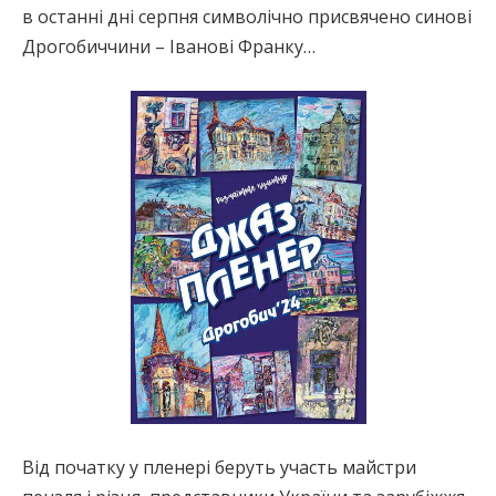
в останні дні серпня символічно присвячено синові
Дрогобиччини – Іванові Франку…
Від початку у пленері беруть участь майстри