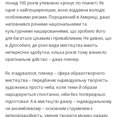
понад 100 років упевнено крокує по планеті. Як
одне з найпоширеніших, воно віддавна володіє
особливими рисами. Породжений в Америці, джаз
наповнився різними національними та
культурними нашарованнями, що зробило його
для багатьох цікавим і привабливим. Не дивно, що
в Дрогобичі, де різні види мистецтва мають
непересічні здобутки, кілька років тому виникло
оригінальне дійство – джаз-пленер.
Як згадувалося, пленер – сфера образотворчого
мистецтва – передбачає індивідуальну творчість
художника просто неба, коли теми й образи
народжуються спонтанно, ніби без попередньої
підготовки. А в мистецтві джазу – індивідуальному
чи ансамблевому – основним струменем є
імпровізаційність, уміння творити музику одразу,