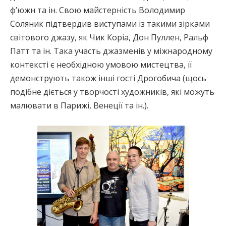
ф’южн та ін. Свою майстерність Володимир
Соляник підтвердив виступами із такими зірками
світового джазу, як Чик Коріа, Дон Пуллен, Ральф
Патт та ін. Така участь джазменів у міжнародному
контексті є необхідною умовою мистецтва, її
демонструють також інші гості Дрогобича (щось
подібне діється у творчості художників, які можуть
малювати в Парижі, Венеції та ін.).