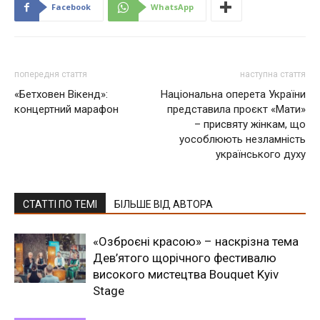
Facebook
WhatsApp
попередня стаття
наступна стаття
«Бетховен Вікенд»:
Національна оперета України
концертний марафон
представила проєкт «Мати»
– присвяту жінкам, що
уособлюють незламність
українського духу
СТАТТІ ПО ТЕМІ
БІЛЬШЕ ВІД АВТОРА
«Озброєні красою» – наскрізна тема
Дев’ятого щорічного фестивалю
високого мистецтва Bouquet Kyiv
Stage