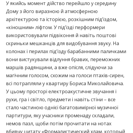
У якийсь момент дійство перейшло у середину
Дому з його виразною й атмосферною
архітектурою та історією, розкішним під’їздом,
«кіношним» ліфтом. У під’їзді перформери
використовували підвіконня й навіть поштові
скриньки мешканців для видобування звуку. На
колонах і перилах під’їзду барабанними паличками
вони вистукували відлуння бравих, переможних
маршів радянщини, а вже опісля, слідуючи за
магічним голосом, схожим на голоси птахів-сирен,
всі потрапляли у квартиру Бориса Миколайовича.
У цьому просторі електроакустичне звучання і
рухи, гра і світло, предмети і навіть стіни – все
стало частиною однієї багатовимірної музичної
партитури, яку учасники променаду складали,
немов пазл, щоби потім прочитати на нотах
вбивчу цитату «Формалистический хлам, который