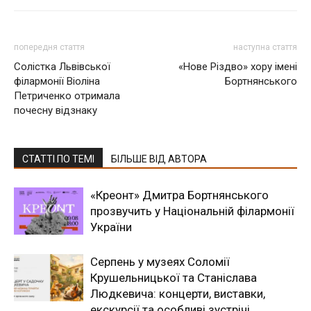
попередня стаття
наступна стаття
Солістка Львівської
«Нове Різдво» хору імені
філармонії Віоліна
Бортнянського
Петриченко отримала
почесну відзнаку
СТАТТІ ПО ТЕМІ
БІЛЬШЕ ВІД АВТОРА
«Креонт» Дмитра Бортнянського
прозвучить у Національній філармонії
України
Серпень у музеях Соломії
Крушельницької та Станіслава
Людкевича: концерти, виставки,
екскурсії та особливі зустрічі