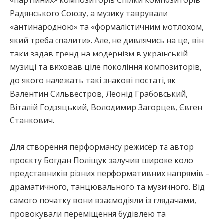
Радянського Союзу, а музику таврували
«антинародною» та «формалістичним мотлохом,
який треба спалити». Але, не дивлячись на це, він
таки задав тренд на модернізм в українській
музиці та виховав ціле покоління композиторів,
до якого належать такі знакові постаті, як
Валентин Сильвестров, Леонід Грабовський,
Віталій Годзяцький, Володимир Загорцев, Євген
Станкович.
Для створення перформансу режисер та автор
проєкту Богдан Поліщук залучив широке коло
представників різних перформативних напрямів –
драматичного, танцювального та музичного. Від
самого початку вони взаємодіяли із глядачами,
провокували переміщення будівлею та