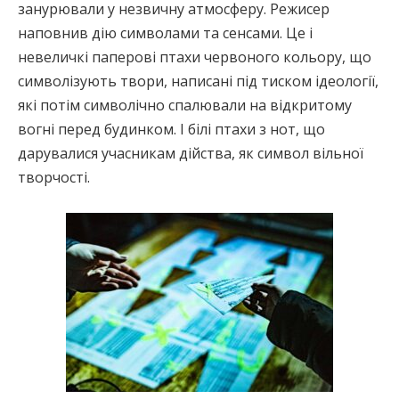
занурювали у незвичну атмосферу. Режисер
наповнив дію символами та сенсами. Це і
невеличкі паперові птахи червоного кольору, що
символізують твори, написані під тиском ідеології,
які потім символічно спалювали на відкритому
вогні перед будинком. І білі птахи з нот, що
дарувалися учасникам дійства, як символ вільної
творчості.