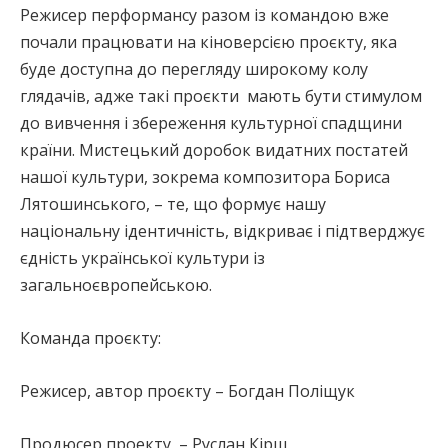
Режисер перформансу разом із командою вже
почали працювати на кіноверсією проєкту, яка
буде доступна до перегляду широкому колу
глядачів, адже такі проєкти мають бути стимулом
до вивчення і збереження культурної спадщини
країни. Мистецький доробок видатних постатей
нашої культури, зокрема композитора Бориса
Лятошинського, – те, що формує нашу
національну ідентичність, відкриває і підтверджує
єдність української культури із
загальноєвропейською.
Команда проєкту:
Режисер, автор проєкту – Богдан Поліщук
Продюсер проекту – Руслан Кірш