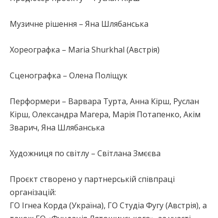
Музичне рішення – Яна Шлябанська
Хореографка – Maria Shurkhal (Австрія)
Сценографка – Олена Поліщук
Перформери – Варвара Турта, Анна Кірш, Руслан
Кірш, Олександра Магера, Марія Потапенко, Акім
Зварич, Яна Шлябанська
Художниця по світлу – Світлана Змєєва
Проєкт створено у партнерській співпраці
організацій:
ГО Ігнеа Корда (Україна), ГО Студіа Фугу (Австрія), а