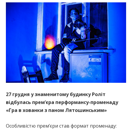
27 грудня у знаменитому будинку Роліт
відбулась прем’єра перформансу-променаду
«Гра в хованки з паном Лятошинським»
Особливістю прем’єри став формат променаду: