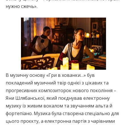
нужно сжечь».
В музичну основу «Гри в хованки…» був
покладений музичний твір однієї з цікавих та
прогресивних композиторок нового покоління –
Яни Шлябанської, який поєднував електронну
музику із живим вокалом та звучанням альта й
фортепіано. Музика була створена спеціально для
цього проєкту, а електронна партія з чарівними