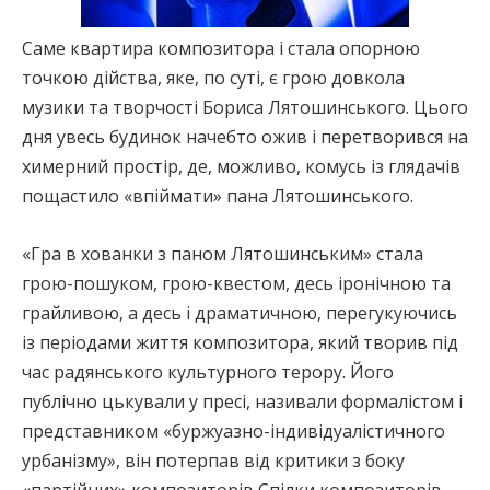
Саме квартира композитора і стала опорною
точкою дійства, яке, по суті, є грою довкола
музики та творчості Бориса Лятошинського. Цього
дня увесь будинок начебто ожив і перетворився на
химерний простір, де, можливо, комусь із глядачів
пощастило «впіймати» пана Лятошинського.
«Гра в хованки з паном Лятошинським» стала
грою-пошуком, грою-квестом, десь іронічною та
грайливою, а десь і драматичною, перегукуючись
із періодами життя композитора, який творив під
час радянського культурного терору. Його
публічно цькували у пресі, називали формалістом і
представником «буржуазно-індивідуалістичного
урбанізму», він потерпав від критики з боку
«партійних» композиторів Спілки композиторів