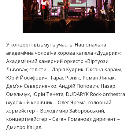
У концерті візьмуть участь: Національна
академічна чоловіча хорова капела «Дударик»;
Академічний камерний оркестр «Віртуози
Львова»; солісти – Дарія Кудрик, Оксана Караїм,
Юрій Йосифович, Тарас Різняк, Роман Липак,
Дем’ян Севериненко, Андрій Попович, Назар
Омельчук, Юрій Тенета; DUDARYK Rock-orchestra
(художній керівник – Олег Ярема, головний
хормейстер – Володимир Заборовський,
концертмейстер – Євген Романов); диригент –
Дмитро Кацал.