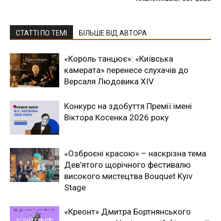
СТАТТІ ПО ТЕМІ
БІЛЬШЕ ВІД АВТОРА
«Король танцює»: «Київська
камерата» перенесе слухачів до
Версаля Людовика XIV
Конкурс на здобуття Премії імені
Віктора Косенка 2026 року
«Озброєні красою» – наскрізна тема
Дев’ятого щорічного фестивалю
високого мистецтва Bouquet Kyiv
Stage
«Креонт» Дмитра Бортнянського