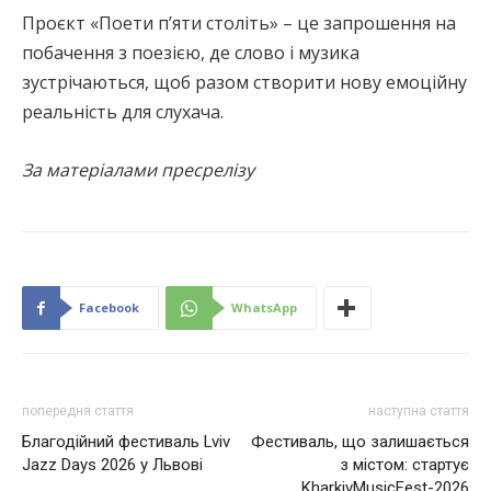
Проєкт «Поети п’яти століть» – це запрошення на
побачення з поезією, де слово і музика
зустрічаються, щоб разом створити нову емоційну
реальність для слухача.
За матеріалами пресрелізу
Facebook
WhatsApp
попередня стаття
наступна стаття
Благодійний фестиваль Lviv
Фестиваль, що залишається
Jazz Days 2026 у Львові
з містом: стартує
KharkivMusicFest-2026