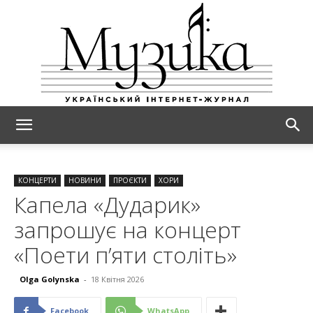
МУЗИКА
КОНЦЕРТИ
НОВИНИ
ПРОЄКТИ
ХОРИ
Капела «Дударик»
запрошує на концерт
«Поети п’яти століть»
Olga Golynska
-
18 Квітня 2026
Facebook
WhatsApp