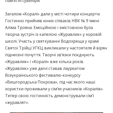
пам’ятні сувеніри.
Загалом «Коралі» дали у місті чотири концерти.
Гостинно прийняв юних співаків НВК № 9 імені
Аліма Трояна. Емоційною і змістовною була
творча зустріч із капелою «Журавлик» у хоровій
школі. Участь у святкуванні Водохреща у храмі
Святої Трійці УГКЦ викликали у настоятеля й вірян
піднесені почуття. Творчі зв’язки поєднують
«Журавлик» і «Коралі» вже кілька років.
«Журавлик» уже двічі ставав лауреатом
Всеукраїнського фестивалю-конкурсу
«Вишгородська Покрова», під час якого наші
хористки проживали у сім’ях учасників «Коралів».
Тепер свою гостинність демонстрували сім’ї
«журавлят».