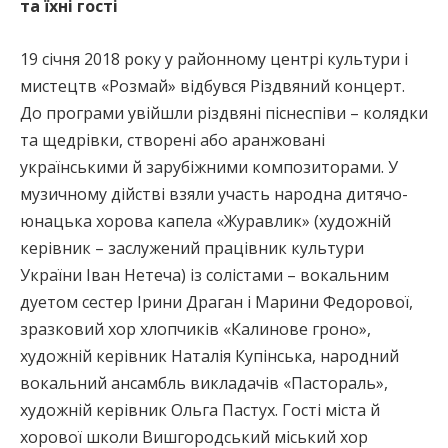
та їхні гості
19 січня 2018 року у районному центрі культури і
мистецтв «Розмай» відбувся Різдвяний концерт.
До програми увійшли різдвяні піснеспіви – колядки
та щедрівки, створені або аранжовані
українськими й зарубіжними композиторами. У
музичному дійстві взяли участь народна дитячо-
юнацька хорова капела «Журавлик» (художній
керівник – заслужений працівник культури
України Іван Нетеча) із солістами – вокальним
дуетом сестер Ірини Драган і Марини Федорової,
зразковий хор хлопчиків «Калинове гроно»,
художній керівник Наталія Купінська, народний
вокальний ансамбль викладачів «Пастораль»,
художній керівник Ольга Пастух. Гості міста й
хорової школи Вишгородський міський хор