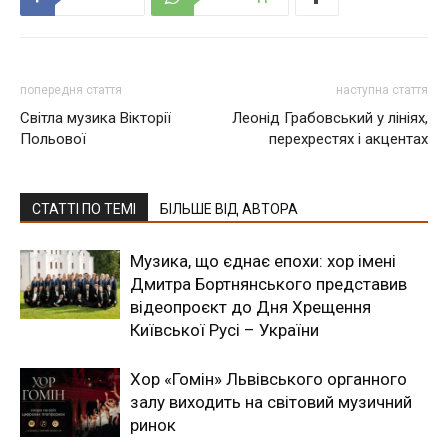
попередня стаття
наступна стаття
Світла музика Вікторії
Леонід Грабовський у лініях,
Польової
перехрестях і акцентах
СТАТТІ ПО ТЕМІ
БІЛЬШЕ ВІД АВТОРА
Музика, що єднає епохи: хор імені
Дмитра Бортнянського представив
відеопроєкт до Дня Хрещення
Київської Русі – України
Хор «Гомін» Львівського органного
залу виходить на світовий музичний
ринок