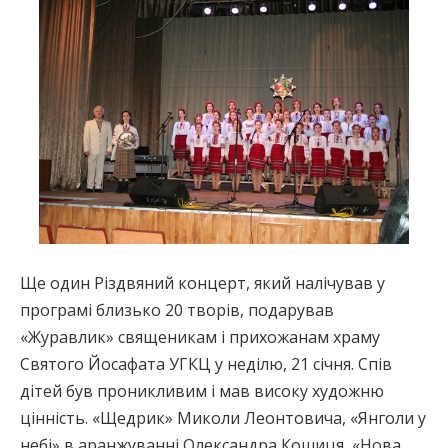
Ще один Різдвяний концерт, який налічував у
програмі близько 20 творів, подарував
«Журавлик» священикам і прихожанам храму
Святого Йосафата УГКЦ у неділю, 21 січня. Спів
дітей був проникливим і мав високу художню
цінність. «Щедрик» Миколи Леонтовича, «Янголи у
небі» в аранжуванні Олександра Кошиця, «Нова