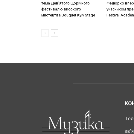
тема Дев’ятого щорічного
Федюрко впер
фестивалю високого
учасником прес
мистецтва Bouquet Kyiv Stage
Festival Acade
КО
Тел
зв'