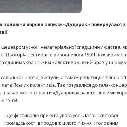
 чоловіча хорова капела «Дударик» повернулася з
твії
є шедевром усної і нематеріальної спадщини людства, я
-го. Цьогоріч фестивалю виповнилося 150! І важливим є т
ла єдиним українським колективом, який брав у ньому у
ольні концерти, виступи, а також репетиції спільно з 1
 латвійських колективів. Так готувалися до гала-конце
s, під час якого хористи «Дударика» разом з іншими хор
і світу!
«До фестивалю прикута увага усієї Латвії і світової
громадськості впродовж цілого тижня. І головним