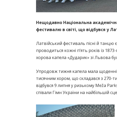
Нещодавно Національна академічна
фестивалю в світі, що відбувся у Ла
Латвійський фестиваль пісні й танцю 
проводиться кожні п’ять років із 1873
хорова капела «Дударик» зі Львова бу
Упродовж тижня капела мала щоденні с
тисячним хором, що складався з 270-ти
відбувся 9 липня у ризькому Meža Park
співали Гімн України на найбільшій сцен