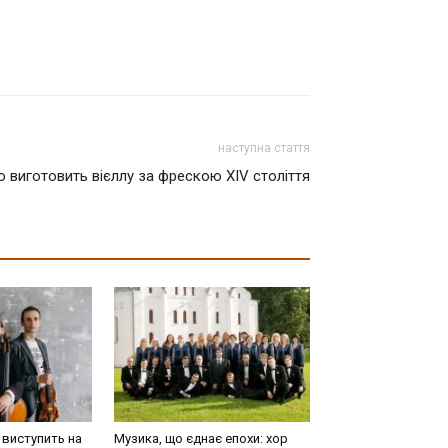
наступна стаття
 виготовить вієллу за фрескою XIV століття
o виступить на
Музика, що єднає епохи: хор