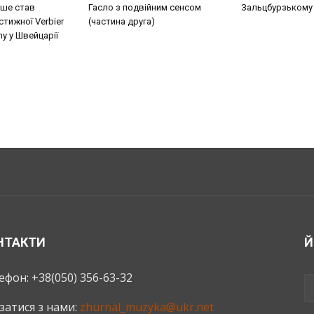
ше став
Гасло з подвійним сенсом
Зальцбурзькому
тижної Verbier
(частина друга)
my у Швейцарії
НТАКТИ
Й
ефон: +38(050) 356-63-32
язатися з нами:
zhurnal_muzyka@ukr.net