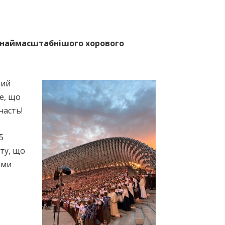
 наймасштабнішого хорового
кий
е, що
часть!
5
рту, що
ами