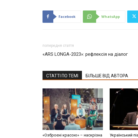
Facebook
WhatsApp
попередня стаття
«ARS LONGA-2023»: рефлексія на діалог
СТАТТІ ПО ТЕМІ
БІЛЬШЕ ВІД АВТОРА
«Озброєні красою» – наскрізна
Український пі