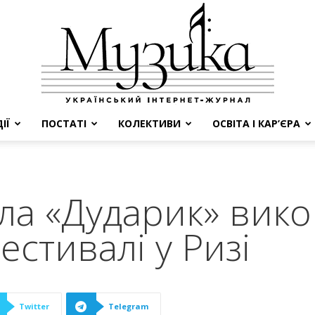
ІЇ
ПОСТАТІ
КОЛЕКТИВИ
ОСВІТА І КАР’ЄРА
МУЗИКА
ла «Дударик» вико
естивалі у Ризі
Twitter
Telegram