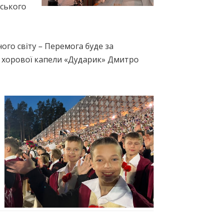
нського
ного світу – Перемога буде за
р хорової капели «Дударик» Дмитро