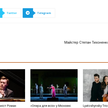
Twitter
Telegram
Майстер Степан Тихоненко
аніст Роман
«Опера для всіх» у Мюнхені.
Lyatoshynsky Tri