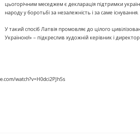
цьогорічним меседжем є декларація підтримки украї
народу у боротьбі за незалежність і за саме існування.
У такий спосіб Латвія промовляє до цілого цивілізова
Україною!» – підкреслив художній керівник і директо
be.com/watch?v=H0dci2PJh5s