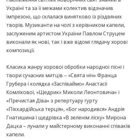
Україні та за її межами колектив відзначив
імпрезою, що склалася винятково із різдвяних
творів. Музиканти на чолі з керівником капели,
заслуженим артистом України Павлом Струцем
виконали як нові, так і вже відомі глядачу хорові
композиції.
Класика жанру хорової обробки народної пісні і
твори сучасних митців – «Свята ніч» Франца
Грубера і колядка «Заспіваймо» Анастасії
Комлікової, «Щедрик» Миколи Леонтовича» і
«Пречистая Діва» з репертуару гурту
«Піккардійська терція», «Бог народився» Андрія
Гнатишина і щедрівка «В зеленім ліску» Мирона
Дацка – лунали у майстерному виконанні співаків
капели.