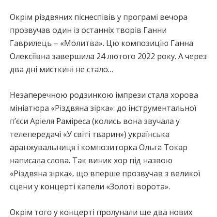
Окрім різдвяних піснеспівів у програмі вечора
прозвучав один із останніх творів Ганни
Гаврилець – «Молитва». Цю композицію Ганна
Олексіївна завершила 24 лютого 2022 року. А через
два дні мисткині не стало…
Незаперечною родзинкою імпрези стала хорова
мініатюра «Різдвяна зірка»: до інструментальної
п’єси Аріеля Раміреса (колись вона звучала у
телепередачі «У світі тварин») українська
аранжувальниця і композиторка Ольга Токар
написала слова. Так виник хор під назвою
«Різдвяна зірка», що вперше прозвучав з великої
сцени у концерті капели «Золоті ворота».
Окрім того у концерті пролунали ще два нових