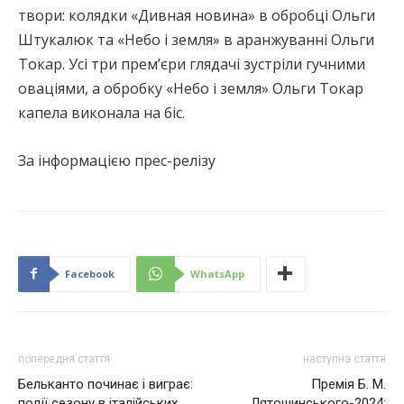
твори: колядки «Дивная новина» в обробці Ольги
Штукалюк та «Небо і земля» в аранжуванні Ольги
Токар. Усі три прем’єри глядачі зустріли гучними
оваціями, а обробку «Небо і земля» Ольги Токар
капела виконала на біс.
За інформацією прес-релізу
Facebook
WhatsApp
попередня стаття
наступна стаття
Бельканто починає і виграє:
Премія Б. М.
події сезону в італійських
Лятошинського-2024: