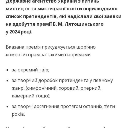
Державне агентство України з питань
мистецтв та мистецької освіти оприлюднило
список претендентів, які надіслали свої заявки
на здобуття премії Б. М. Лятошинського
у 2024 році.
Вказана премія присуджується щорічно
композиторам за такими напрямами:
за окремий твір;
за творчий доробок претендента у певному
жанрі (симфонічний, хоровий, оперний,
камерний тощо);
за творчі досягнення протягом останніх п’яти
років.