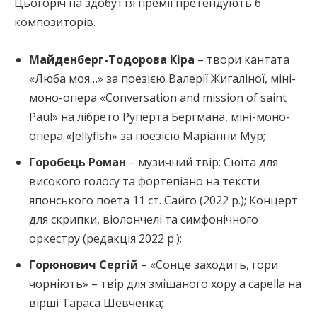
Цьогоріч на здобуття премії претендують 6
композиторів.
Майденберг-Тодорова Кіра
– твори кантата
«Люба моя…» за поезією Валерії Жигаліної, міні-
моно-опера «Conversation and mission of saint
Paul» на лібрето Руперта Бергмана, міні-моно-
опера «Jellyfish» за поезією Маріанни Мур;
Горобець Роман
– музичний твір: Сюїта для
високого голосу та фортепіано на тексти
японського поета 11 ст. Сайго (2022 р.); Концерт
для скрипки, віолончелі та симфонічного
оркестру (редакція 2022 р.);
Горюнович Сергій
– «Сонце заходить, гори
чорніють» – твір для змішаного хору a capella на
вірші Тараса Шевченка;