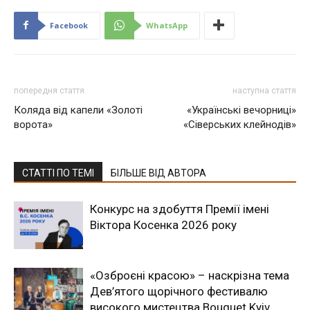
Facebook
WhatsApp
попередня стаття
наступна стаття
Коляда від капели «Золоті
«Українські вечорниці»
ворота»
«Сіверських клейнодів»
СТАТТІ ПО ТЕМІ
БІЛЬШЕ ВІД АВТОРА
Конкурс на здобуття Премії імені
Віктора Косенка 2026 року
«Озброєні красою» – наскрізна тема
Дев’ятого щорічного фестивалю
високого мистецтва Bouquet Kyiv