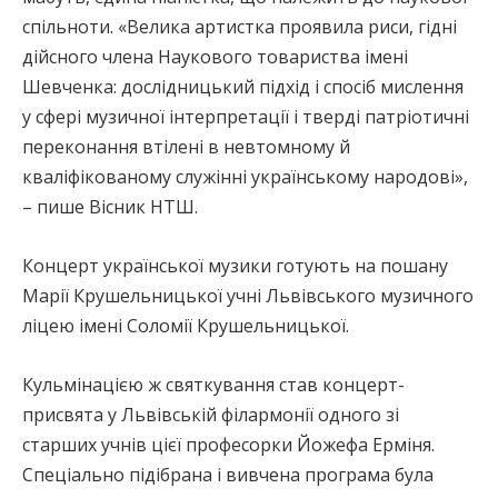
спільноти. «Велика артистка проявила риси, гідні
дійсного члена Наукового товариства імені
Шевченка: дослідницький підхід і спосіб мислення
у сфері музичної інтерпретації і тверді патріотичні
переконання втілені в невтомному й
кваліфікованому служінні українському народові»,
– пише Вісник НТШ.
Концерт української музики готують на пошану
Марії Крушельницької учні Львівського музичного
ліцею імені Соломії Крушельницької.
Кульмінацією ж святкування став концерт-
присвята у Львівській філармонії одного зі
старших учнів цієї професорки Йожефа Ерміня.
Спеціально підібрана і вивчена програма була