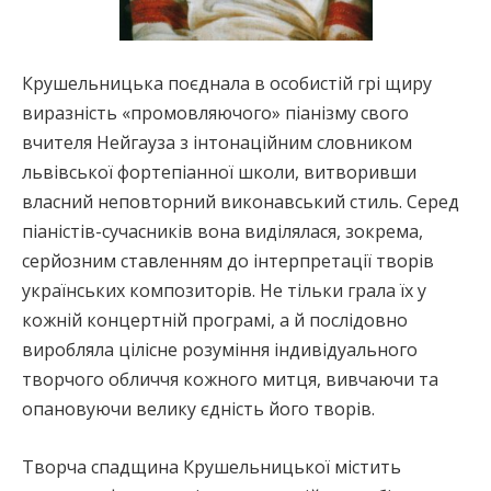
Крушельницька поєднала в особистій грі щиру
виразність «промовляючого» піанізму свого
вчителя Нейгауза з інтонаційним словником
львівської фортепіанної школи, витворивши
власний неповторний виконавський стиль. Серед
піаністів-сучасників вона виділялася, зокрема,
серйозним ставленням до інтерпретації творів
українських композиторів. Не тільки грала їх у
кожній концертній програмі, а й послідовно
виробляла цілісне розуміння індивідуального
творчого обличчя кожного митця, вивчаючи та
опановуючи велику єдність його творів.
Творча спадщина Крушельницької містить