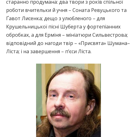
старанно продумана: два твори з років спільної
роботи вчительки й учня – Соната Ревуцького та
Ґавот Лисенка; дещо з улюбленого – для
Крушельницької пісні Шуберта у фортепіанних
обробках, а для Ерміня – мініатюри Сильвестрова;
відповідний до нагоди твір – «Присвята» Шумана–
Ліста; і на завершення – п’єси Ліста.