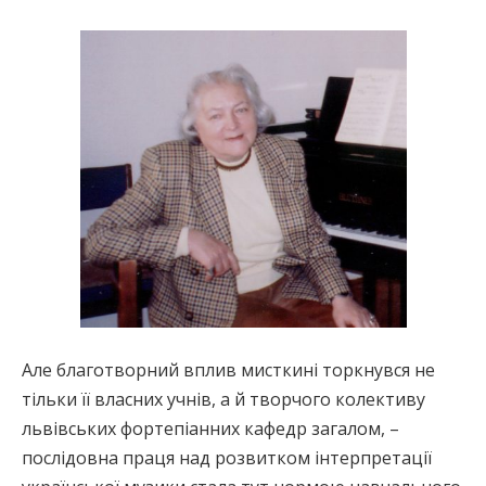
Але благотворний вплив мисткині торкнувся не
тільки її власних учнів, а й творчого колективу
львівських фортепіанних кафедр загалом, –
послідовна праця над розвитком інтерпретації