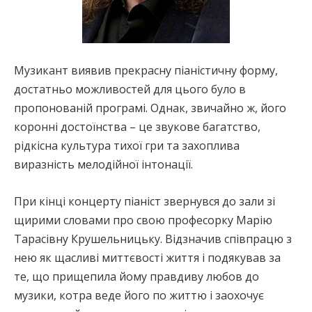
Музикант виявив прекрасну піаністичну форму,
достатньо можливостей для цього було в
пропонованій програмі. Однак, звичайно ж, його
коронні достоїнства – це звукове багатство,
рідкісна культура тихої гри та захоплива
виразність мелодійної інтонації.
При кінці концерту піаніст звернувся до зали зі
щирими словами про свою професорку Марію
Тарасівну Крушельницьку. Відзначив співпрацю з
нею як щасливі миттєвості життя і подякував за
те, що прищепила йому правдиву любов до
музики, котра веде його по життю і заохочує