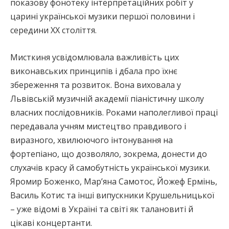
показову фонотеку інтерпретаційних робіт у
царині української музики першої половини і
середини ХХ століття.
Мисткиня усвідомлювала важливість цих
виконавських принципів і дбала про їхнє
збереження та розвиток. Вона виховала у
Львівській музичній академії піаністичну школу
власних послідовників. Роками наполегливої праці
передавала учням мистецтво правдивого і
виразного, хвилюючого інтонування на
фортепіано, що дозволяло, зокрема, донести до
слухачів красу й самобутність української музики.
Яромир Боженко, Мар’яна Самотос, Йожеф Ермінь,
Василь Котис та інші випускники Крушельницької
– уже відомі в Україні та світі як талановиті й
цікаві концертанти.