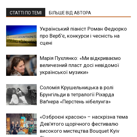
СТАТТІ ПО ТЕМІ
БІЛЬШЕ ВІД АВТОРА
Український піаніст Роман Федюрко
про Верб’є, конкурси і чесність на
сцені
Марія Пухлянко: «Ми відкриваємо
величезний пласт досі невідомої
української музики»
Соломія Крушельницька в ролі
Брунгільди в тетралогії Ріхарда
Ваґнера «Перстень нібелунга»
«Озброєні красою» – наскрізна тема
Дев’ятого щорічного фестивалю
високого мистецтва Bouquet Kyiv