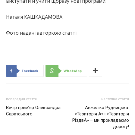
виступати й учити щоразу нові програми.
Наталя КАШКАДАМОВА
Фото надані авторкою статті
Facebook
WhatsApp
попередня стаття
наступна стаття
Вечір прем’єр Олександра
Анжеліка Рудницька:
Саратського
«Територія А» і «Територія
РіздвА» – ми прокладаємо
дорогу!