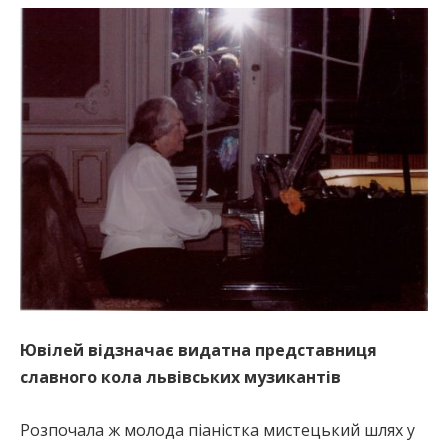
Ювілей відзначає видатна представниця
славного кола львівських музикантів
Pозпочала ж молода піаністка мистецький шлях у