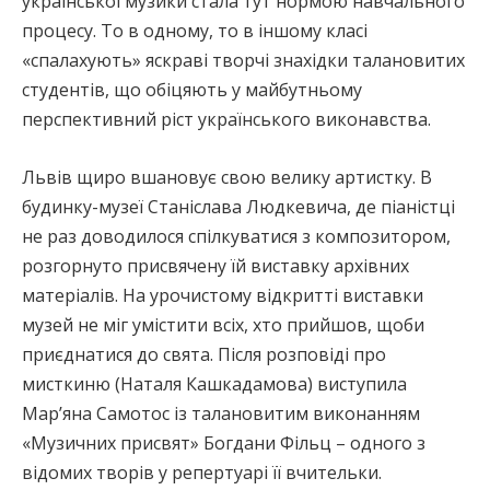
української музики стала тут нормою навчального
процесу. То в одному, то в іншому класі
«спалахують» яскраві творчі знахідки талановитих
студентів, що обіцяють у майбутньому
перспективний ріст українського виконавства.
Львів щиро вшановує свою велику артистку. В
будинку-музеї Станіслава Людкевича, де піаністці
не раз доводилося спілкуватися з композитором,
розгорнуто присвячену їй виставку архівних
матеріалів. На урочистому відкритті виставки
музей не міг умістити всіх, хто прийшов, щоби
приєднатися до свята. Після розповіді про
мисткиню (Наталя Кашкадамова) виступила
Мар’яна Самотос із талановитим виконанням
«Музичних присвят» Богдани Фільц – одного з
відомих творів у репертуарі її вчительки.