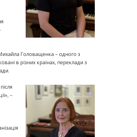
ня
–
 Михайла Головащенка – одного з
овані в різних країнах, переклади з
ади.
після
ії», –
анізація