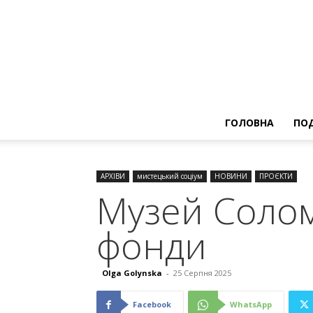
ГОЛОВНА
ПОД
АРХІВИ
мистецький соціум
НОВИНИ
ПРОЄКТИ
Музей Солом
фонди
Olga Golynska
-
25 Серпня 2025
Facebook
WhatsApp