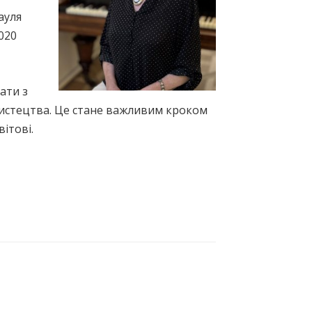
ауля
020
ати з
мистецтва. Це стане важливим кроком
ітові.