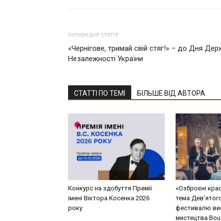
попередня стаття
«Чернігове, тримай свій стяг!» – до Дня Де
Незалежності України
СТАТТІ ПО ТЕМІ
БІЛЬШЕ ВІД АВТОРА
Конкурс на здобуття Премії
«Озброєні кра
імені Віктора Косенка 2026
тема Дев’ятог
року
фестивалю ви
мистецтва Bouq