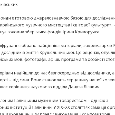
ківських.
фонди є готовою джерелознавчою базою для досліджен
 українського музичного мистецтва і світової культури», 
ує головна зберігачка фондів Ірина Криворучка.
ифрування обрано найцінніші матеріали, зокрема архів
дослідників життя Крушельницької. Це рецензії, опублік
ських мов, фотографії, афіші, програми та особисті спог
еріали надійшли до нас безпосередньо від дослідника, а 
ерті – від сина. Вони становлять серцевину нашої колекц
лює керівниця наукового відділу Данута Білавич.
новленим Галицьким музичним товариством – однією з
их інституцій Галичини. У XIX–XX століттях саме ця орг
, виховавши цілу плеяду виконавців і композиторів