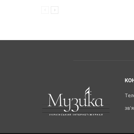
КО
Тел
зв'