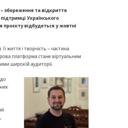
 – збереження та відкриття
й підтримці Українського
 проєкту відбудеться у жовтні
Її життя і творчість – частина
ифрова платформа стане віртуальним
ими широкій аудиторії.
 до
тних
ії
,