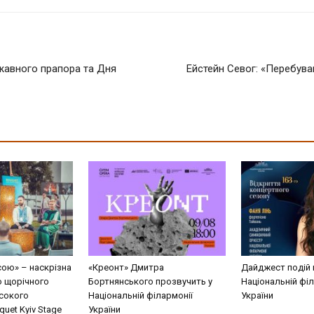
ржавного прапора та Дня
Ейстейн Севог: «Перебува
сою» – наскрізна
«Креонт» Дмитра
Дайджест подій 
о щорічного
Бортнянського прозвучить у
Національній філ
сокого
Національній філармонії
України
uet Kyiv Stage
України