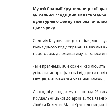
Музей Соломії Крушельницької прац
унікальної спадщини видатної украї
культурного фонду вже розпочалося
цього року
Соломія Крушельницька – ім’я, яке звуч
культурного коду України та важлива 
простором, де оживатимуть голоси епо
«Ми прагнемо, аби кожен, хто любить к
унікальних артефактів і відкрити нові
митців, чиї імена зберігає наш музей»,
Сьогодні у фондах музею понад 26 тис
Крушельницької до архівів, пов’язан
Любки Колесси, Марії Крушельницької