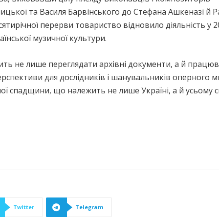
ницької та Василя Барвінського до Стефана Ашкеназі й Р
есятирічної перерви товариство відновило діяльність у 2
аїнської музичної культури.
ь не лише переглядати архівні документи, а й працюв
ерспективи для дослідників і шанувальників оперного 
ї спадщини, що належить не лише Україні, а й усьому св
Twitter
Telegram