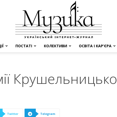
ІЇ
ПОСТАТІ
КОЛЕКТИВИ
ОСВІТА І КАР’ЄРА
МУЗИКА
ії Крушельницько
Twitter
Telegram