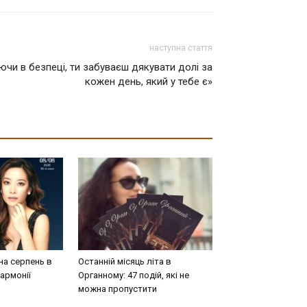
наступна стаття
ючи в безпеці, ти забуваєш дякувати долі за
кожен день, який у тебе є»
на серпень в
Останній місяць літа в
армонії
Органному: 47 подій, які не
можна пропустити