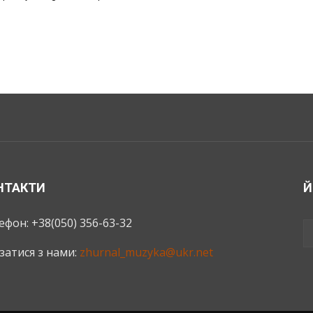
НТАКТИ
Й
ефон: +38(050) 356-63-32
язатися з нами:
zhurnal_muzyka@ukr.net