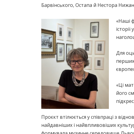
Барвінського, Остапа й Нестора Нижан
«Наші 
історії
наголош
Для оц
перших 
європей
«Ці мат
його см
підкрес
Проєкт втілюється у співпраці з від
найдавніших і найвпливовіших культурн
формувала музичне середовище Львова