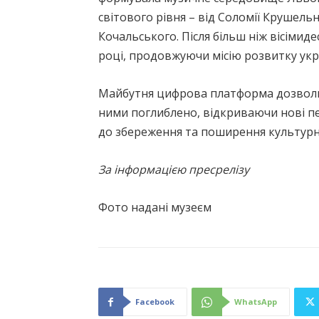
світового рівня – від Соломії Крушель
Кочальського. Після більш ніж вісімид
році, продовжуючи місію розвитку укр
Майбутня цифрова платформа дозволит
ними поглиблено, відкриваючи нові п
до збереження та поширення культурно
За інформацією пресрелізу
Фото надані музеєм
Facebook
WhatsApp