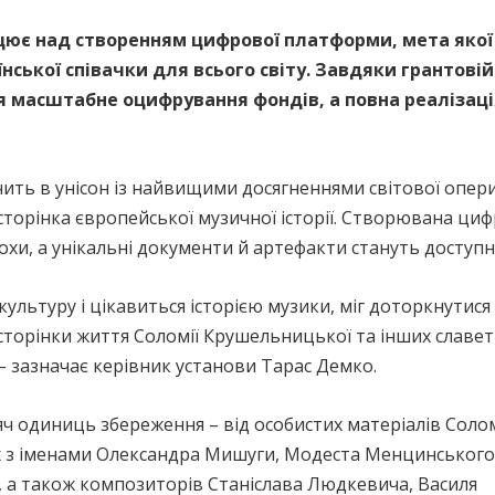
ює над створенням цифрової платформи, мета якої
нської співачки для всього світу. Завдяки грантові
 масштабне оцифрування фондів, а повна реалізація
ить в унісон із найвищими досягненнями світової опери. 
сторінка європейської музичної історії. Створювана ц
хи, а унікальні документи й артефакти стануть доступн
ультуру і цікавиться історією музики, міг доторкнутися
 сторінки життя Соломії Крушельницької та інших славе
 – зазначає керівник установи Тарас Демко.
яч одиниць збереження – від особистих матеріалів Солом
их з іменами Олександра Мишуги, Модеста Менцинського
, а також композиторів Станіслава Людкевича, Василя