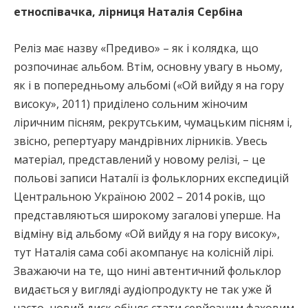
етноспівачка, лірниця Наталія Сербіна
Реліз має назву «Предиво» – як і колядка, що
розпочинає альбом. Втім, основну увагу в ньому,
як і в попередньому альбомі («Ой вийду я на гору
високу», 2011) приділено сольним жіночим
ліричним пісням, рекрутським, чумацьким пісням і,
звісно, репертуару мандрівних лірників. Увесь
матеріал, представлений у новому релізі, – це
польові записи Наталії із фольклорних експедицій
Центральною Україною 2002 – 2014 років, що
представляються широкому загалові уперше. На
відміну від альбому «Ой вийду я на гору високу»,
тут Наталія сама собі акомпанує на колісній лірі.
Зважаючи на те, що нині автентичний фольклор
видається у вигляді аудіопродукту не так уже й
часто, новий диск обіцяє стати серйозним фаховим