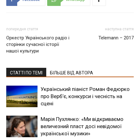
попередня стаття
наступна стаття
Оркестр Українського радіо і
Telemann – 2017
сторінки сучасної історії
нашої культури
СТАТТІ ПО ТЕМІ
БІЛЬШЕ ВІД АВТОРА
Український піаніст Роман Федюрко
про Верб’є, конкурси і чесність на
сцені
Марія Пухлянко: «Ми відкриваємо
величезний пласт досі невідомої
української музики»