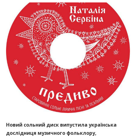
Новий сольний диск випустила українська
дослідниця музичного фольклору,