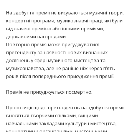
На здобуття премії не висуваються музичні твори,
концертні програми, музикознавчі праці, які були
відзначені премією або іншими преміями,
державними нагородами.
Повторно премія може присуджуватися
претенденту за наявності нових визначних
досягнень у сфері музичного мистецтва та
музикознавства, але не раніше ніж через п’ять
років після попереднього присудження премії.
Премія не присуджується посмертно.
Пропозиції щодо претендентів на здобуття премії
вносяться творчими спілками, вищими
навчальними закладами культури і мистецтва,
концертними організаціями, мистецькими