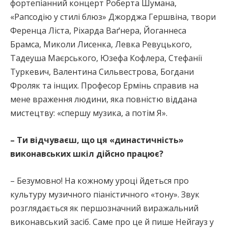
фортепіанний концерт Роберта Шумана,
«Рапсодію у стилі блюз» Джорджа Гершвіна, твори
Ференца Ліста, Ріхарда Ваґнера, Йоганнеса
Брамса, Миколи Лисенка, Левка Ревуцького,
Тадеуша Маєрського, Юзефа Кофлера, Стефанії
Туркевич, Валентина Сильвестрова, Богдани
Фроляк та інщих. Професор Ермінь справив на
мене враження людини, яка повністю віддана
мистецтву: «спершу музика, а потім Я».
– Ти відчуваєш, що ця «династичність»
виконавських шкіл дійсно працює?
– Безумовно! На кожному уроці йдеться про
культуру музичного піаністичного «тону». Звук
розглядається як першозначний виражальний
виконавський засіб. Саме про це й пише Нейгауз у