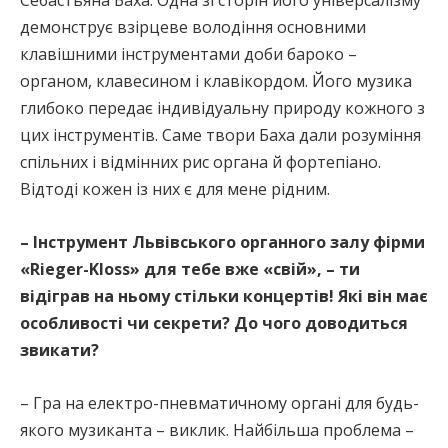
демонструє взірцеве володіння основними
клавішними інструментами доби бароко –
органом, клавесином і клавікордом. Його музика
глибоко передає індивідуальну природу кожного з
цих інструментів. Саме твори Баха дали розуміння
спільних і відмінних рис органа й фортепіано.
Відтоді кожен із них є для мене рідним.
– Інструмент Львівського органного залу фірми
«Rieger-Kloss» для тебе вже «свій», – ти
відіграв на ньому стільки концертів! Які він має
особливості чи секрети? До чого доводиться
звикати?
– Гра на електро-пневматичному органі для будь-
якого музиканта – виклик. Найбільша проблема –