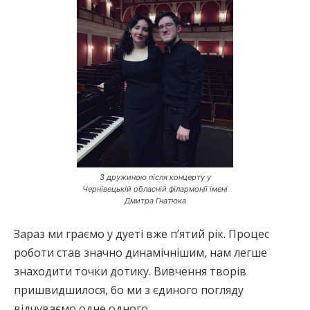
З дружиною після концерту у
Чернівецькій обласній філармонії імені
Дмитра Гнатюка
Зараз ми граємо у дуеті вже п’ятий рік. Процес
роботи став значно динамічнішим, нам легше
знаходити точки дотику. Вивчення творів
пришвидшилося, бо ми з єдиного погляду
відчуваємо одне одного.