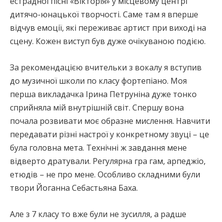
естрадної пісні «Вікторія» у місцевому центрі
дитячо-юнацької творчості. Саме там я вперше
відчув емоції, які переживає артист при виході на
сцену. Кожен виступ був дуже очікуваною подією.
За рекомендацією вчительки з вокалу я вступив
до музичної школи по класу фортепіано. Моя
перша викладачка Ірина Петруніна дуже тонко
сприйняла мій внутрішній світ. Спершу вона
почала розвивати моє образне мислення. Навчити
передавати різні настрої у конкретному звуці – це
була головна мета. Технічні ж завдання мене
відверто дратували. Регулярна гра гам, арпеджіо,
етюдів – не про мене. Особливо складними були
твори Йоганна Себастьяна Баха.
Але з 7 класу то вже були не зусилля, а радше