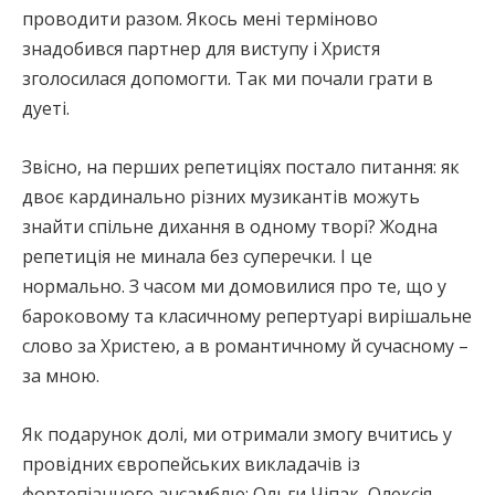
проводити разом. Якось мені терміново
знадобився партнер для виступу і Христя
зголосилася допомогти. Так ми почали грати в
дуеті.
Звісно, на перших репетиціях постало питання: як
двоє кардинально різних музикантів можуть
знайти спільне дихання в одному творі? Жодна
репетиція не минала без суперечки. І це
нормально. З часом ми домовилися про те, що у
бароковому та класичному репертуарі вирішальне
слово за Христею, а в романтичному й сучасному –
за мною.
Як подарунок долі, ми отримали змогу вчитись у
провідних європейських викладачів із
фортепіанного ансамблю: Ольги Чіпак, Олексія