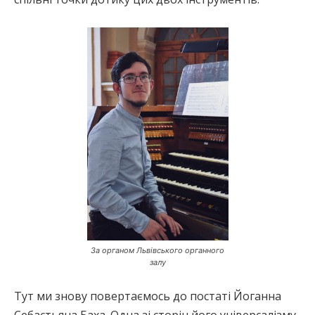
За органом Львівського органного
залу
Тут ми знову повертаємось до постаті Йоганна
Себастьяна Баха. Одна зі сторін його універсалізму