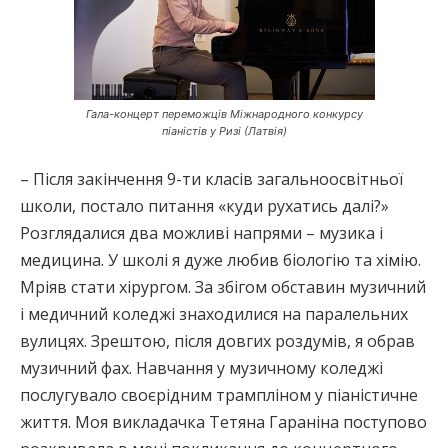
Гала-концерт переможців Міжнародного конкурсу
піаністів у Ризі (Латвія)
– Після закінчення 9-ти класів загальноосвітньої
школи, постало питання «куди рухатись далі?»
Розглядалися два можливі напрями – музика і
медицина. У школі я дуже любив біологію та хімію.
Мріяв стати хірургом. За збігом обставин музичний
і медичний коледжі знаходилися на паралельних
вулицях. Зрештою, після довгих роздумів, я обрав
музичний фах. Навчання у музичному коледжі
послугувало своєрідним трампліном у піаністичне
життя. Моя викладачка Тетяна Гараніна поступово