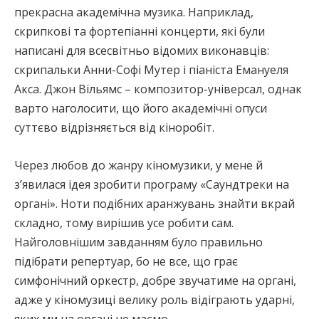
прекрасна академічна музика. Наприклад,
скрипкові та фортепіанні концерти, які були
написані для всесвітньо відомих виконавців:
скрипальки Анни-Софі Мутер і піаніста Емануеля
Акса. Джон Вільямс – композитор-універсал, однак
варто наголосити, що його академічні опуси
суттєво відрізняється від кіноробіт.
Через любов до жанру кіномузики, у мене й
з’явилася ідея зробити програму «Саундтреки на
органі». Ноти подібних аранжувань знайти вкрай
складно, тому вирішив усе робити сам.
Найголовнішим завданням було правильно
підібрати репертуар, бо не все, що грає
симфонічний оркестр, добре звучатиме на органі,
адже у кіномузиці велику роль відіграють ударні,
яких ми на органі не маємо.