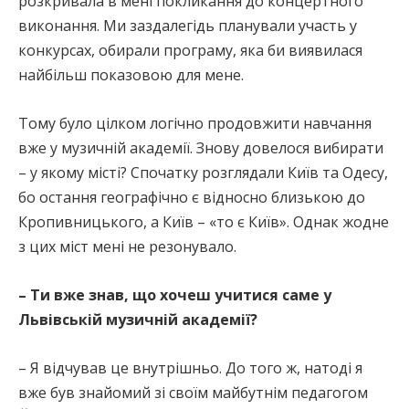
розкривала в мені покликання до концертного
виконання. Ми заздалегідь планували участь у
конкурсах, обирали програму, яка би виявилася
найбільш показовою для мене.
Тому було цілком логічно продовжити навчання
вже у музичній академії. Знову довелося вибирати
– у якому місті? Спочатку розглядали Київ та Одесу,
бо остання географічно є відносно близькою до
Кропивницького, а Київ – «то є Київ». Однак жодне
з цих міст мені не резонувало.
– Ти вже знав, що хочеш учитися саме у
Львівській музичній академії?
– Я відчував це внутрішньо. До того ж, натоді я
вже був знайомий зі своїм майбутнім педагогом