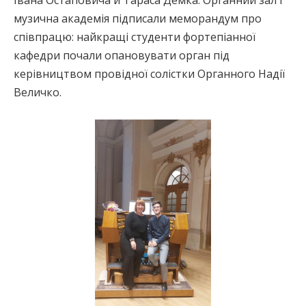
Івана Остаповича й Тараса Демка. Органний зал і
музична академія підписали меморандум про
співпрацю: найкращі студенти фортепіанної
кафедри почали опановувати орган під
керівництвом провідної солістки Органного Надії
Величко.