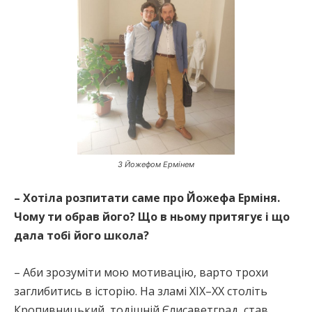
З Йожефом Ермінем
– Хотіла розпитати саме про Йожефа Ерміня.
Чому ти обрав його? Що в ньому притягує і що
дала тобі його школа?
– Аби зрозуміти мою мотивацію, варто трохи
заглибитись в історію. На зламі ХІХ–ХX століть
Кропивницький, тодішній Єлисаветград, став