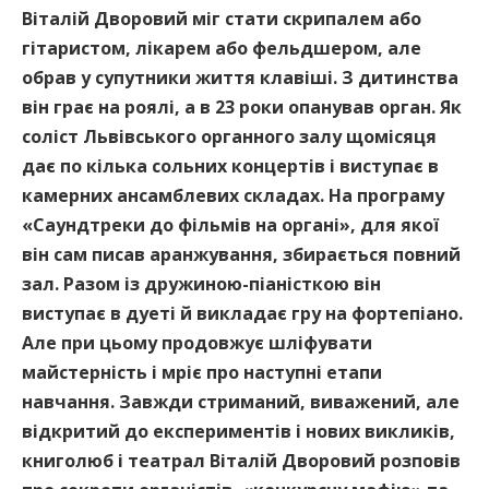
Віталій Дворовий міг стати скрипалем або
гітаристом, лікарем або фельдшером, але
обрав у супутники життя клавіші. З дитинства
він грає на роялі, а в 23 роки опанував орган. Як
соліст Львівського органного залу щомісяця
дає по кілька сольних концертів і виступає в
камерних ансамблевих складах. На програму
«Саундтреки до фільмів на органі», для якої
він сам писав аранжування, збирається повний
зал. Разом із дружиною-піаністкою він
виступає в дуеті й викладає гру на фортепіано.
Але при цьому продовжує шліфувати
майстерність і мріє про наступні етапи
навчання. Завжди стриманий, виважений, але
відкритий до експериментів і нових викликів,
книголюб і театрал Віталій Дворовий розповів