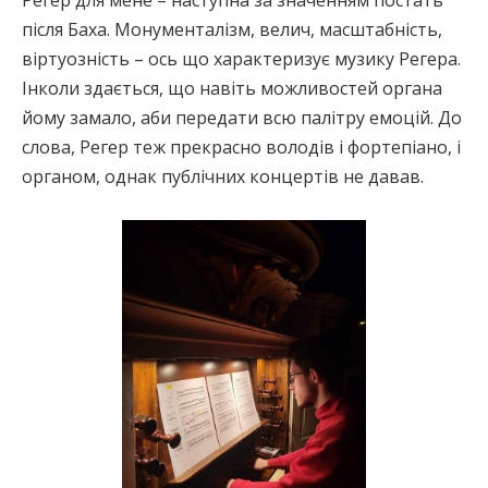
після Баха. Монументалізм, велич, масштабність,
віртуозність – ось що характеризує музику Регера.
Інколи здається, що навіть можливостей органа
йому замало, аби передати всю палітру емоцій. До
слова, Регер теж прекрасно володів і фортепіано, і
органом, однак публічних концертів не давав.