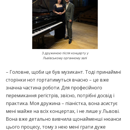
З дружиною після концерту у
Львівському органному залі
– Головне, щоби це був музикант. Тоді принаймні
сторінки нот гортатимуться вчасно – це вже
значна частина роботи. Для професійного
перемикання регістрів, звісно, потрібні досвід і
практика. Моя дружина – піаністка, вона асистує
мені майже на всіх концертах, і не лише у Львові.
Вона вже детально вивчила щонайменші нюанси
цього процесу, тому з нею мені грати дуже