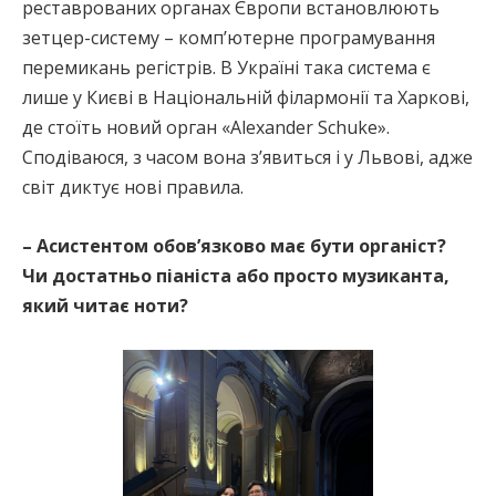
реставрованих органах Європи встановлюють
зетцер-систему – комп’ютерне програмування
перемикань регістрів. В Україні така система є
лише у Києві в Національній філармонії та Харкові,
де стоїть новий орган «Alexander Schuke».
Сподіваюся, з часом вона з’явиться і у Львові, адже
світ диктує нові правила.
– Асистентом обов’язково має бути органіст?
Чи достатньо піаніста або просто музиканта,
який читає ноти?