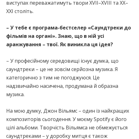
виступах переважатимуть твори ХVII–ХVIII та XX–
XXI століть.
– У тебе є програма-бестселер «Саундтреки до
фільмів на органі». Знаю, що в ній усі
аранжування – твої. Як виникла ця ідея?
– У професійному середовищі існує думка, що
саундтреки – це не зовсім серйозна музика. Я
категорично з тим не погоджуюся. Це
надзвичайно насичена, продумана й образна
музика.
На мою думку, Джон Вільямс – один із найкращих
композиторів сьогодення. У моєму Spotify є його
цілі альбоми. Творчість Вільямса не обмежується
саундтреками – у доробку митця є також