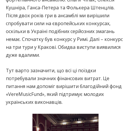
Кушніра, Ганса-Петера та Фолькера Штенцлів.
Після двох років гри в ансамблі ми вирішили
спробувати сили на європейських конкурсах,
оскільки в Україні подібних серйозних змагань
немає. Спочатку був конкурс у Римі. Далі – конкурс
на три тури у Кракові. Обидва виступи виявилися
дуже вдалими.
Тут варто зазначити, що всі ці поїздки
потребували значних фінансових витрат. Це
питання нам допоміг вирішити благодійний фонд
«VereMusicFund», який підтримує молодих
українських виконавців.