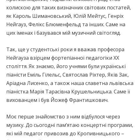
колискою для таких визначних світових постатей,
як Кароль Шимановський, Юлій Мейтус, Генріх
Нейгауз, Фелікс Блюменфельд та інших. Саме на
цих іменах і базувався мій музичний світогляд.
Так, ще у студентські роки я вважав професора
Нейгауза взірцем фортепіанної педагогіки ХХ
століття. Як знаємо, його учнями були українські
піаністи Еміль Гілельс, Святослав Ріхтер, Яків Зак,
Аріадна Лисенко, а також наша славетна львівська
піаністка Марія Тарасівна Крушельницька. Саме її
вихованцем і був Йожеф Франтишкович.
Моє перше знайомство з ним відбулося через
музику. До сьогодні памʼятаю концертні програми,
які мій педагог привозив до Кропивницького –