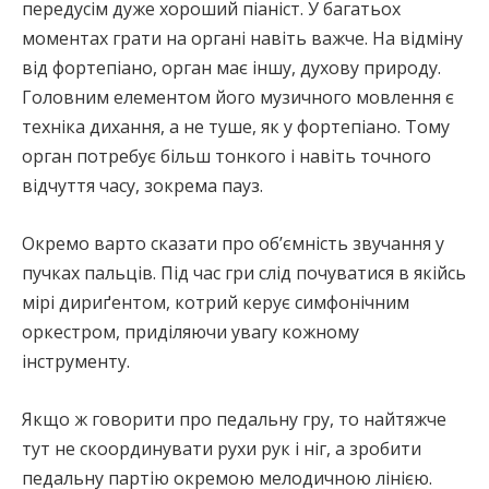
передусім дуже хороший піаніст. У багатьох
моментах грати на органі навіть важче. На відміну
від фортепіано, орган має іншу, духову природу.
Головним елементом його музичного мовлення є
техніка дихання, а не туше, як у фортепіано. Тому
орган потребує більш тонкого і навіть точного
відчуття часу, зокрема пауз.
Окремо варто сказати про обʼємність звучання у
пучках пальців. Під час гри слід почуватися в якійсь
мірі дириґентом, котрий керує симфонічним
оркестром, приділяючи увагу кожному
інструменту.
Якщо ж говорити про педальну гру, то найтяжче
тут не скоординувати рухи рук і ніг, а зробити
педальну партію окремою мелодичною лінією.