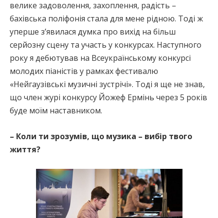
велике задоволення, захоплення, радість –
бахівська поліфонія стала для мене рідною. Тоді ж
уперше зʼявилася думка про вихід на більш
серйозну сцену та участь у конкурсах. Наступного
року я дебютував на Всеукраїнському конкурсі
молодих піаністів у рамках фестивалю
«Нейгаузівські музичні зустрічі». Тоді я ще не знав,
що член журі конкурсу Йожеф Ермінь через 5 років
буде моїм наставником.
– Коли ти зрозумів, що музика – вибір твого
життя?