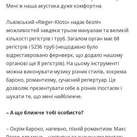
Мені ж наша акустика дуже комфортна.
Львівський «Rieger-Kloss» надає безліч
можливостей завдяки трьом мануалам та великій
кількості регістрів і труб. Загалом орган має 68
регістрів і 5236 труб (нещодавно було
відреставровано фернверк, що додало нашому
органові ще 8 регістрів). На цьому інструменті
можна виконувати музику різних стилів, зокрема
бароко, романтизму, сучасний репертуар. Це
дозволяє презентувати себе в різних іпостасях і
шукати те, що мені найближче.
– А що ближче тобі особисто?
– Окрім бароко, напевно, пізній романтизм. Макс
Регер для мене – наступна за значенням постать