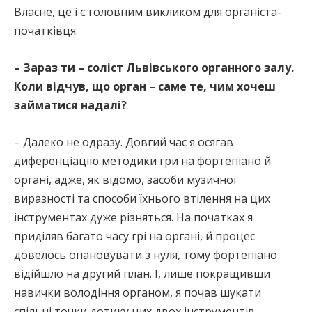
Власне, це і є головним викликом для органіста-
початківця.
– Зараз ти – соліст Львівського органного залу.
Коли відчув, що орган – саме те, чим хочеш
займатися надалі?
– Далеко не одразу. Довгий час я осягав
диференціацію методики гри на фортепіано й
органі, адже, як відомо, засоби музичної
виразності та способи їхнього втілення на цих
інструментах дуже різняться. На початках я
приділяв багато часу грі на органі, й процес
довелось опановувати з нуля, тому фортепіано
відійшло на другий план. І, лише покращивши
навички володіння органом, я почав шукати
спільні точки дотику цих двох інструментів.