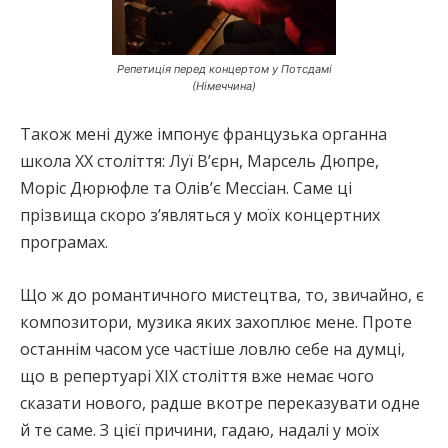
Репетиція перед концертом у Потсдамі
(Німеччина)
Також мені дуже імпонує французька органна
школа ХХ століття: Луї В’єрн, Марсель Дюпре,
Моріс Дюрюфле та Олів’є Мессіан. Саме ці
прізвища скоро зʼявляться у моїх концертних
програмах.
Що ж до романтичного мистецтва, то, звичайно, є
композитори, музика яких захоплює мене. Проте
останнім часом усе частіше ловлю себе на думці,
що в репертуарі ХІХ століття вже немає чого
сказати нового, радше вкотре переказувати одне
й те саме. З цієї причини, гадаю, надалі у моїх