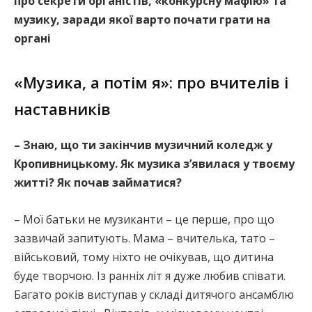
про секрети органістів, «конкурсну мафію» та
музику, заради якої варто почати грати на
органі
«Музика, а потім я»: про вчителів і
наставників
– Знаю, що ти закінчив музичний коледж у
Кропивницькому. Як музика з’явилася у твоєму
житті? Як почав займатися?
– Мої батьки не музиканти – це перше, про що
зазвичай запитують. Мама – вчителька, тато –
військовий, тому ніхто не очікував, що дитина
буде творчою. Із ранніх літ я дуже любив співати.
Багато років виступав у складі дитячого ансамблю