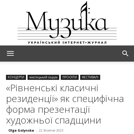
МУЗИКА
КОНЦЕРТИ
мистецький соціум
ПРОЄКТИ
ФЕСТИВАЛІ
«Рівненські класичні
резиденції» як специфічна
форма презентації
художньої спадщини
Olga Golynska
-
22 Жовтня 2023