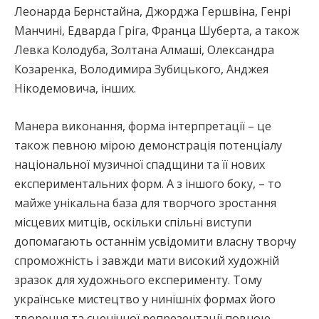
Леонарда Бернстайна, Джорджа Гершвіна, Генрі
Манчині, Едварда Гріга, Франца Шуберта, а також
Левка Колодуба, Золтана Алмаші, Олександра
Козаренка, Володимира Зубицького, Анджея
Нікодемовича, інших.
Манера виконання, форма інтерпретації – це
також певною мірою демонстрація потенціалу
національної музичної спадщини та її нових
експериментальних форм. А з іншого боку, – то
майже унікальна база для творчого зростання
місцевих митців, оскільки спільні виступи
допомагають останнім усвідомити власну творчу
спроможність і завжди мати високий художній
зразок для художнього експерименту. Тому
українське мистецтво у нинішніх формах його
творення та сценічної репрезентації повною