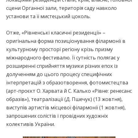
сцени Органної зали, територія саду навколо
установи та її мистецький цоколь.
Отже, «Рівненські класичні резиденції» –
оригінальна форма позиціонування філармонії в
культурному просторі регіону крізь призму
міжнародного фестивалю. Її сутність полягає у
розширенні сприйняття музики різних епох із
долученням до цього процесу специфічних
інтерпретацій з образотворення, фотомистецтва
(арт-проєкт О. Харвата й С. Калько «Рівне: ренесанс
образів»), театралізації (Д. Пшечук) (13 жовтня),
виступів артистів місцевої філармонії (1 жовтня),
запрошених солістів і провідних художніх
колективів України.