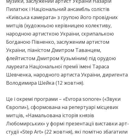
музики, заслужений артист України Назарій
Пилатюк і Національний ансамбль солістів
«Київська камерата» з групою його провідних
митців (художньою керівницею колективу,
народною артисткою України, скрипалькою
Богданою Півненко, заслуженим артистом
України, піаністом Дмитром Таванцем,
флейтистом Дмитром Кузьміним) під орудою
лауреата Національної премії імені Тараса
Шевченка, народного артиста України, диригента
Володимира Шейка (12 жовтня).
Це і окремі програми – «Evropa sonore» («Звуки
Європи»), сформована на репертуарі місцевих
митців, «Намальована історія князів
Любомирських» у формі презентації виставки арт-
студії «Step Art» (22 жовтня), які помітно збагатили