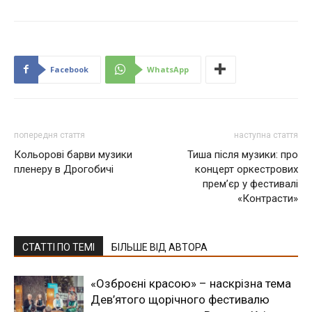
Facebook
WhatsApp
попередня стаття
наступна стаття
Кольорові барви музики
Тиша після музики: про
пленеру в Дрогобичі
концерт оркестрових
прем’єр у фестивалі
«Контрасти»
СТАТТІ ПО ТЕМІ
БІЛЬШЕ ВІД АВТОРА
«Озброєні красою» – наскрізна тема
Дев’ятого щорічного фестивалю