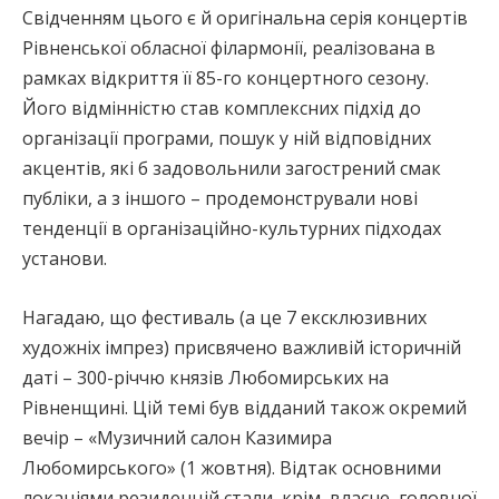
Свідченням цього є й оригінальна серія концертів
Рівненської обласної філармонії, реалізована в
рамках відкриття її 85-го концертного сезону.
Його відмінністю став комплексних підхід до
організації програми, пошук у ній відповідних
акцентів, які б задовольнили загострений смак
публіки, а з іншого – продемонстрували нові
тенденції в організаційно-культурних підходах
установи.
Нагадаю, що фестиваль (а це 7 ексклюзивних
художніх імпрез) присвячено важливій історичній
даті – 300-річчю князів Любомирських на
Рівненщині. Цій темі був відданий також окремий
вечір – «Музичний салон Казимира
Любомирського» (1 жовтня). Відтак основними
локаціями резиденцій стали, крім, власне, головної