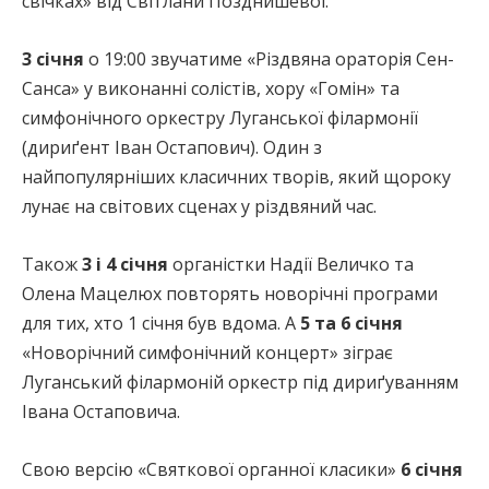
свічках» від Світлани Позднишевої.
3 січня
о 19:00 звучатиме «Різдвяна ораторія Сен-
Санса» у виконанні солістів, хору «Гомін» та
симфонічного оркестру Луганської філармонії
(дириґент Іван Остапович). Один з
найпопулярніших класичних творів, який щороку
лунає на світових сценах у різдвяний час.
Також
3 і 4 січня
органістки Надії Величко та
Олена Мацелюх повторять новорічні програми
для тих, хто 1 січня був вдома. А
5 та 6 січня
«Новорічний симфонічний концерт» зіграє
Луганський філармоній оркестр під дириґуванням
Івана Остаповича.
Свою версію «Святкової органної класики»
6 січня