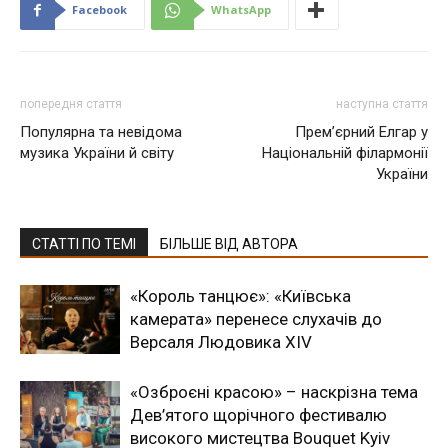
Facebook
WhatsApp
попередня стаття
наступна стаття
Популярна та невідома
Прем’єрний Елгар у
музика України й світу
Національній філармонії
України
СТАТТІ ПО ТЕМІ
БІЛЬШЕ ВІД АВТОРА
«Король танцює»: «Київська
камерата» перенесе слухачів до
Версаля Людовика XIV
«Озброєні красою» – наскрізна тема
Дев’ятого щорічного фестивалю
високого мистецтва Bouquet Kyiv