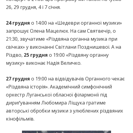
26, 29 грудня, 4 і 7 січня.
24 грудня
о 14:00 на «Шедеври органної музики»
запрошує Олена Мацелюх. На сам Святвечір, о
21:30, звучатиме «Різдвяна органна музика при
свічках» у виконанні Світлани Позднишевої. А на
Різдво,
25 грудня
о 19:00 «Різдвяну органну
музику» виконає Надія Величко.
27 грудня
о 19:00 на відвідувачів Органного чекає
«Різдвяна історія». Академічний симфонічний
оркестр Луганської обласної філармонії під
дириґуванням Любомира Ліщука гратиме
авторські обробки музики з улюблених різдвяних
кінофільмів.