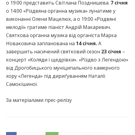
о 19:00 представить Світлана Позднишева.
7 січня
о 14:00 «Різдвяна органна музика» лунатиме у
виконанні Олени Мацелюх, а о 19:00 «Різдвяні
мелодії» гратиме піаніст Андрій Макаревич.
Святкова органна музика від органіста Марка
Новаковича запланована на
14 січня.
А
завершить насичений святковий сезон
23 січня
–
концерт «Коляди і щедрівки». «Різдво з Легендою»
від Дрогобицького муніципального камерного
хору «Легенда» під дириґуванням Наталії
Самокішиної.
За матеріалами прес-релізу