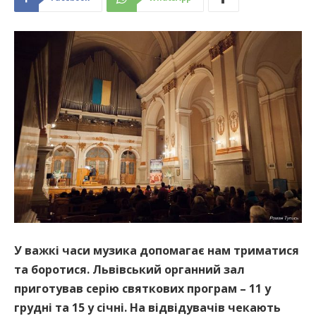
У важкі часи музика допомагає нам триматися
та боротися. Львівський органний зал
приготував серію святкових програм – 11 у
грудні та 15 у січні. На відвідувачів чекають