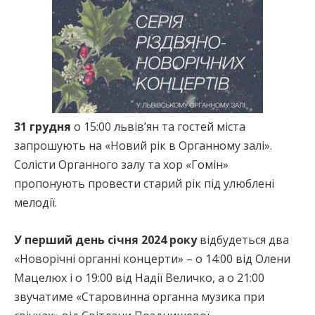
31 грудня
о 15:00 львівʼян та гостей міста
запрошують на «Новий рік в Органному залі».
Солісти Органного залу та хор «Гомін»
пропонують провести старий рік під улюблені
мелодії.
У перший день січня 2024 року
відбудеться два
«Новорічні органні концерти» – о 14:00 від Олени
Мацелюх і о 19:00 від Надії Величко, а о 21:00
звучатиме «Старовинна органна музика при