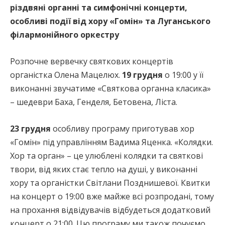
різдвяні органні та симфонічні концерти,
особливі події від хору
«Гомін
» та Луганського
філармонійного оркестру
Розпочне вервечку святкових концертів
органістка Олена Мацелюх.
19 грудня
о 19:00 у її
виконанні звучатиме «Святкова органна класика»
– шедеври Баха, Генделя, Бетовена, Ліста.
23 грудня
особливу програму приготував хор
«Гомін» під управлінням Вадима Яценка. «Колядки.
Хор та орган» – це улюблені колядки та святкові
твори, від яких стає тепло на душі, у виконанні
хору та органістки Світлани Позднишевої. Квитки
на концерт о 19:00 вже майже всі розпродані, тому
на прохання відвідувачів відбудеться додатковий
концерт о 21:00. Цю програму ми також почуємо