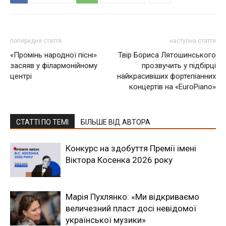
попередня стаття
наступна стаття
«Промінь народної пісні»
Твір Бориса Лятошинського
засяяв у філармонійному
прозвучить у підбірці
центрі
найкрасивіших фортепіанних
концертів на «EuroPiano»
СТАТТІ ПО ТЕМІ
БІЛЬШЕ ВІД АВТОРА
Конкурс на здобуття Премії імені
Віктора Косенка 2026 року
Марія Пухлянко: «Ми відкриваємо
величезний пласт досі невідомої
української музики»