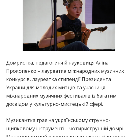
Домристка, педагогиня й науковиця Аліна
Прокопенко – лауреатка міжнародних музичних
конкурсів, лауреатка стипендії Президента
України для молодих митців та учасниця
міжнародних музичних фестивалів із багатим
досвідом у культурно-мистецькій сфері.
Музикантка грає на українському струнно-
щипковому інструменті – чотириструнній домрі.
Має концертний репертуар широкого діапазону –