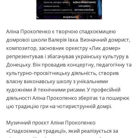
Аліна Прокопенко є творчою спадкоємицею
домрової школи Валерія Івка. Визначний домрист,
композитор, засновник оркестру «Лик домер»
репрезентував і збагачував українську культуру в
Донецьку. Він провадив концертну, педагогічну та
культурно-просвітницьку діяльність, створив
власну виконавську школу з унікальними
художніми й технічними рисами. У професійній
діяльності Аліна Прокопенко зберігає та поширює
цю традицію гри на чотириструнній домрі.
Музичний проєкт Аліни Прокопенко
«Спадкоємиця традиції», який реалізується за