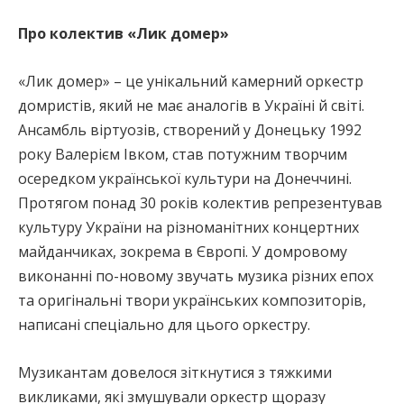
Про колектив «Лик домер»
«Лик домер» – це унікальний камерний оркестр
домристiв, який не має аналогів в Україні й світі.
Ансамбль віртуозів, створений у Донецьку 1992
року Валерієм Івком, став потужним творчим
осередком української культури на Донеччині.
Протягом понад 30 років колектив репрезентував
культуру України на різноманітних концертних
майданчиках, зокрема в Європі. У домровому
виконанні по-новому звучать музика рiзних епох
та оригiнальнi твори українських композиторів,
написані спеціально для цього оркестру.
Музикантам довелося зіткнутися з тяжкими
викликами, які змушували оркестр щоразу