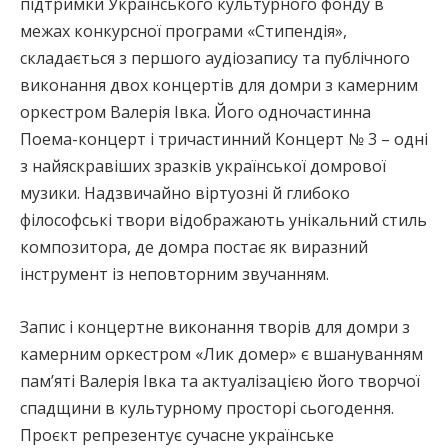
підтримки Українського культурного фонду в
межах конкурсної програми «Стипендія»,
складається з першого аудіозапису та публічного
виконання двох концертів для домри з камерним
оркестром Валерія Івка. Його одночастинна
Поема-концерт і тричастинний Концерт № 3 – одні
з найяскравіших зразків української домрової
музики. Надзвичайно віртуозні й глибоко
філософські твори відображають унікальний стиль
композитора, де домра постає як виразний
інструмент із неповторним звучанням.
Запис і концертне виконання творів для домри з
камерним оркестром «Лик домер» є вшануванням
пам’яті Валерія Івка та актуалізацією його творчої
спадщини в культурному просторі сьогодення.
Проєкт репрезентує сучасне українське