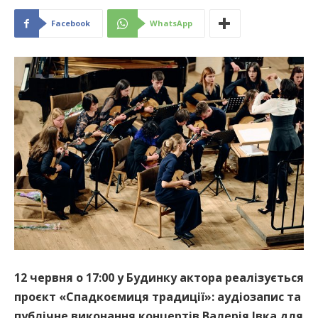
Facebook
WhatsApp
12 червня о 17:00 у Будинку актора реалізується
проєкт «Спадкоємиця традиції
»
: аудіозапис та
публічне виконання концертів Валерія Івка для