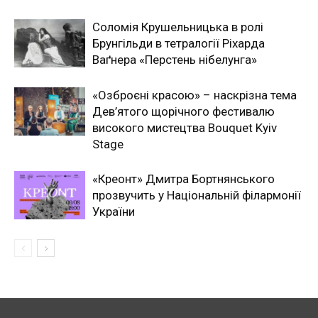
Соломія Крушельницька в ролі
Брунгільди в тетралогії Ріхарда
Ваґнера «Перстень нібелунга»
«Озброєні красою» – наскрізна тема
Дев’ятого щорічного фестивалю
високого мистецтва Bouquet Kyiv
Stage
«Креонт» Дмитра Бортнянського
прозвучить у Національній філармонії
України