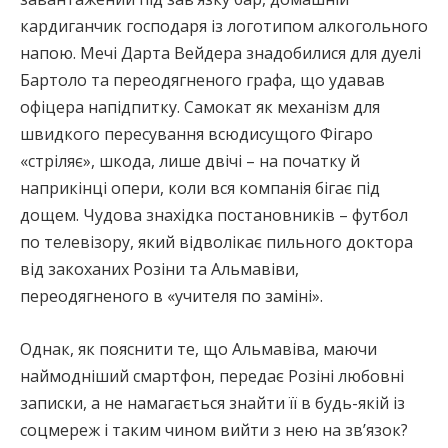
кардиганчик господаря із логотипом алкогольного
напою. Мечі Дарта Вейдера знадобилися для дуелі
Бартоло та переодягненого графа, що удавав
офіцера напідпитку. Самокат як механізм для
швидкого пересування всюдисущого Фігаро
«стріляє», шкода, лише двічі – на початку й
наприкінці опери, коли вся компанія бігає під
дощем. Чудова знахідка постановників – футбол
по телевізору, який відволікає пильного доктора
від закоханих Розіни та Альмавіви,
переодягненого в «учителя по заміні».
Однак, як пояснити те, що Альмавіва, маючи
наймодніший смартфон, передає Розіні любовні
записки, а не намагається знайти її в будь-якій із
соцмереж і таким чином вийти з нею на зв’язок?