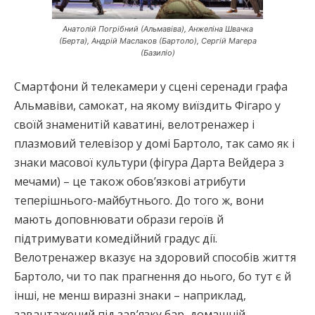
Анатолій Погрібний (Альмавіва), Анжеліна Швачка
(Берта), Андрій Маслаков (Бартоло), Сергій Магера
(Базиліо)
Смартфони й телекамери у сцені серенади графа
Альмавіви, самокат, на якому виїздить Фігаро у
своїй знаменитій каватині, велотренажер і
плазмовий телевізор у домі Бартоло, так само як і
знаки масової культури (фігура Дарта Вейдера з
мечами) – це також обов’язкові атрибути
теперішнього-майбутнього. До того ж, вони
мають доповнювати образи героїв й
підтримувати комедійний градус дії.
Велотренажер вказує на здоровий способів життя
Бартоло, чи то пак прагнення до нього, бо тут є й
інші, не менш виразні знаки – наприклад,
завантажений під зав’язку бар, домашній