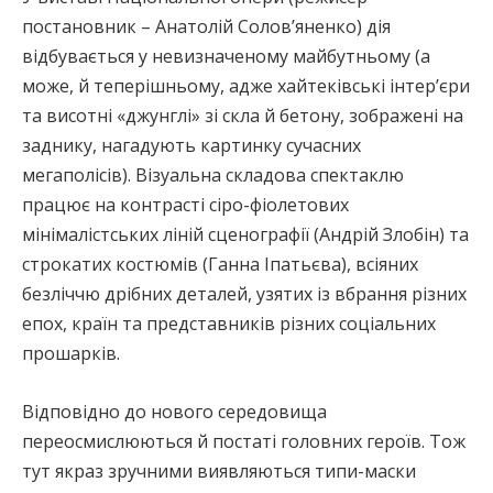
постановник – Анатолій Солов’яненко) дія
відбувається у невизначеному майбутньому (а
може, й теперішньому, адже хайтеківські інтер’єри
та висотні «джунглі» зі скла й бетону, зображені на
заднику, нагадують картинку сучасних
мегаполісів). Візуальна складова спектаклю
працює на контрасті сіро-фіолетових
мінімалістських ліній сценографії (Андрій Злобін) та
строкатих костюмів (Ганна Іпатьєва), всіяних
безліччю дрібних деталей, узятих із вбрання різних
епох, країн та представників різних соціальних
прошарків.
Відповідно до нового середовища
переосмислюються й постаті головних героїв. Тож
тут якраз зручними виявляються типи-маски