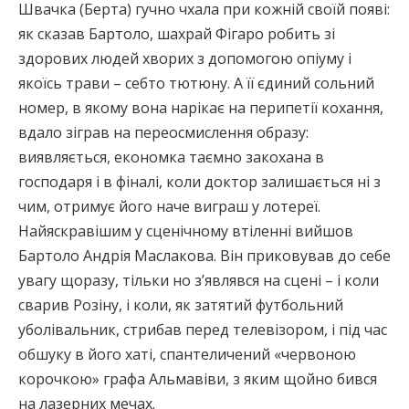
Швачка (Берта) гучно чхала при кожній своїй появі:
як сказав Бартоло, шахрай Фігаро робить зі
здорових людей хворих з допомогою опіуму і
якоїсь трави – себто тютюну. А її єдиний сольний
номер, в якому вона нарікає на перипетії кохання,
вдало зіграв на переосмислення образу:
виявляється, економка таємно закохана в
господаря і в фіналі, коли доктор залишається ні з
чим, отримує його наче виграш у лотереї.
Найяскравішим у сценічному втіленні вийшов
Бартоло Андрія Маслакова. Він приковував до себе
увагу щоразу, тільки но з’являвся на сцені – і коли
сварив Розіну, і коли, як затятий футбольний
уболівальник, стрибав перед телевізором, і під час
обшуку в його хаті, спантеличений «червоною
корочкою» графа Альмавіви, з яким щойно бився
на лазерних мечах.