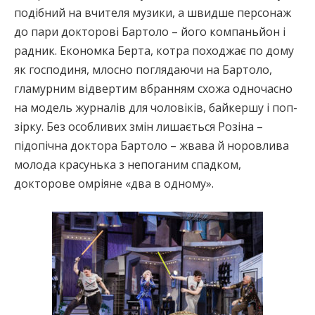
подібний на вчителя музики, а швидше персонаж
до пари докторові Бартоло – його компаньйон і
радник. Економка Берта, котра походжає по дому
як господиня, млосно поглядаючи на Бартоло,
гламурним відвертим вбранням схожа одночасно
на модель журналів для чоловіків, байкершу і поп-
зірку. Без особливих змін лишається Розіна –
підопічна доктора Бартоло – жвава й норовлива
молода красунька з непоганим спадком,
докторове омріяне «два в одному».