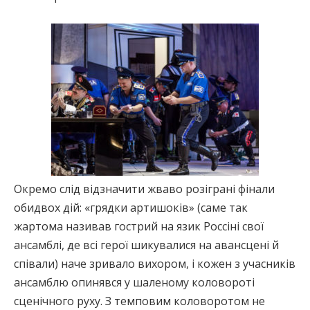
Окремо слід відзначити жваво розіграні фінали
обидвох дій: «грядки артишоків» (саме так
жартома називав гострий на язик Россіні свої
ансамблі, де всі герої шикувалися на авансцені й
співали) наче зривало вихором, і кожен з учасників
ансамблю опинявся у шаленому коловороті
сценічного руху. З темповим коловоротом не