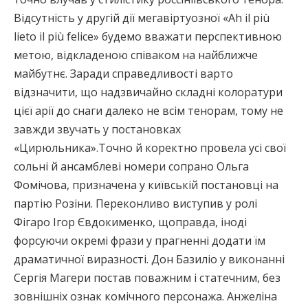
Відсутність у другій дії мегавіртуозної «Ah il più
lieto il più felice» будемо вважати перспективною
метою, відкладеною співаком на найближче
майбутнє. Заради справедливості варто
відзначити, що надзвичайно складні колоратури
цієї арії до снаги далеко не всім тенорам, тому не
завжди звучать у постановках
«Цирюльника».Точно й коректно провела усі свої
сольні й ансамблеві номери сопрано Ольга
Фомічова, призначена у київській постановці на
партію Розіни. Переконливо виступив у ролі
Фігаро Ігор Євдокименко, щоправда, іноді
форсуючи окремі фрази у прагненні додати їм
драматичної виразності. Дон Базиліо у виконанні
Сергія Магери постав поважним і статечним, без
зовнішніх ознак комічного персонажа. Анжеліна