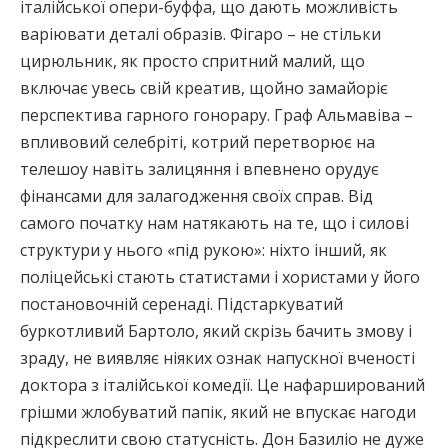
італійської опери-буффа, що дають можливість
варіювати деталі образів. Фігаро – не стільки
цирюльник, як просто спритний малий, що
включає увесь свій креатив, щойно замайоріє
перспектива гарного гонорару. Граф Альмавіва –
впливовий селебріті, котрий перетворює на
телешоу навіть залицяння і впевнено орудує
фінансами для залагодження своїх справ. Від
самого початку нам натякають на те, що і силові
структури у нього «під рукою»: ніхто інший, як
поліцейські стають статистами і хористами у його
постановочній серенаді. Підстаркуватий
буркотливий Бартоло, який скрізь бачить змову і
зраду, не виявляє ніяких ознак напускної вченості
доктора з італійської комедії. Це нафарширований
грішми жлобуватий папік, який не впускає нагоди
підкреслити свою статусність. Дон Базиліо не дуже