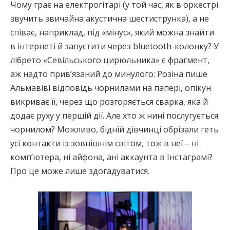
Чому грає на електрогітарі (у той час, як в оркестрі
звучить звичайна акустична шестиструнка), а не
співає, наприклад, під «мінус», який можна знайти
в інтернеті й запустити через bluetooth-колонку? У
лібрето «Севільського цирюльника» є фрагмент,
аж надто прив’язаний до минулого: Розіна пише
Альмавіві відповідь чорнилами на папері, опікун
викриває її, через що розгоряється сварка, яка й
додає руху у першій дії. Але хто ж нині послугується
чорнилом? Можливо, бідній дівчинці обрізали геть
усі контакти із зовнішнім світом, тож в неї – ні
комп’ютера, ні айфона, ані аккаунта в Інстаграмі?
Про це може лише здогадуватися.