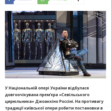
У Національній опері України відбулася
довгоочікувана прем’єра «Севільського
цирюльника» Джоаккіно Россіні. На противагу
традиції київської опери робити постановки в