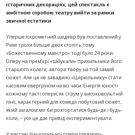
історичних декораціях, цей спектакль є
амбітною спробою театру вийти за рамки
звичної естетики
Уперше іскрометний шедевр був поставлений у
Римі трохи більше двох століть тому.
«Божественному маестро» тоді було 24 роки.
Оперу на прем’єрі «забукали» прихильники його
старшого колеги, автора твору на той самий
сюжет. Але це не завадило «Цирюльнику» стати
касовим евергріном на всі часи. Енергія юності
кожному такті опери, як струм у високовольтній
лінії, характерний для комедії побутовий сюжет,
який загалом міг би розгортатися будь-де і будь-
коли, – усе це дає привід експериментувати.
У виставі Національної опери (режисер-