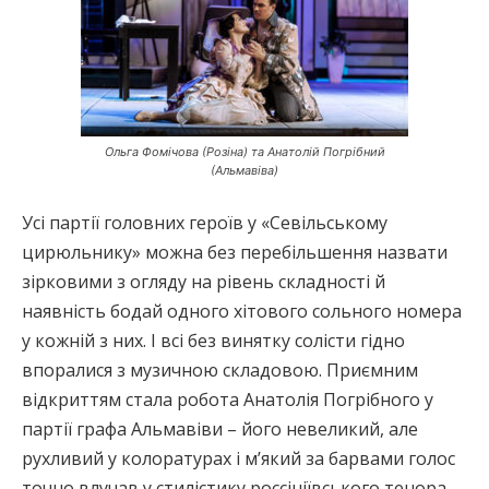
Ольга Фомічова (Розіна) та Анатолій Погрібний
(Альмавіва)
Усі партії головних героїв у «Севільському
цирюльнику» можна без перебільшення назвати
зірковими з огляду на рівень складності й
наявність бодай одного хітового сольного номера
у кожній з них. І всі без винятку солісти гідно
впоралися з музичною складовою. Приємним
відкриттям стала робота Анатолія Погрібного у
партії графа Альмавіви – його невеликий, але
рухливий у колоратурах і м’який за барвами голос
точно влучав у стилістику россініївського тенора.