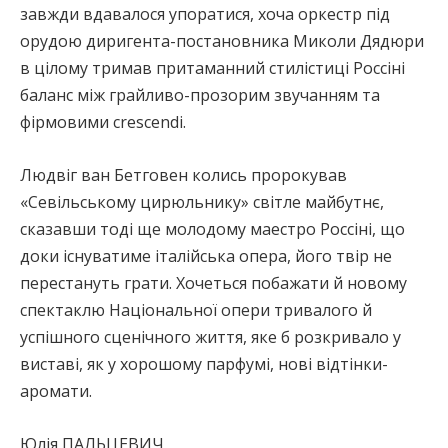
завжди вдавалося упоратися, хоча оркестр під
орудою диригента-постановника Миколи Дядюри
в цілому тримав притаманний стилістиці Россіні
баланс між грайливо-прозорим звучанням та
фірмовими сrescendi.
Людвіг ван Бетговен колись пророкував
«Cевільському цирюльнику» світле майбутнє,
сказавши тоді ще молодому маестро Россіні, що
доки існуватиме італійська опера, його твір не
перестануть грати. Хочеться побажати й новому
спектаклю Національної опери тривалого й
успішного сценічного життя, яке б розкривало у
виставі, як у хорошому парфумі, нові відтінки-
аромати.
Юлія ПАЛЬЦЕВИЧ