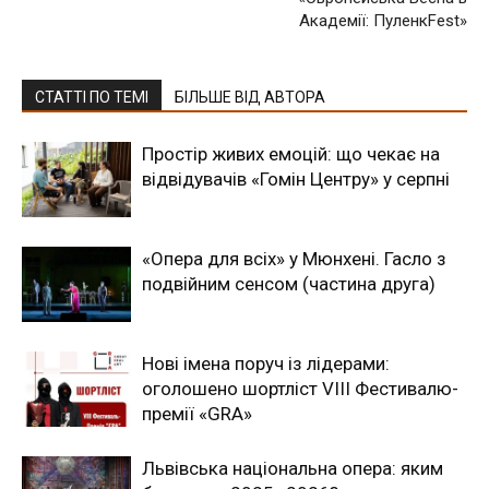
Академії: ПуленкFest»
СТАТТІ ПО ТЕМІ
БІЛЬШЕ ВІД АВТОРА
Простір живих емоцій: що чекає на
відвідувачів «Гомін Центру» у серпні
«Опера для всіх» у Мюнхені. Гасло з
подвійним сенсом (частина друга)
Нові імена поруч із лідерами:
оголошено шортліст VIII Фестивалю-
премії «GRA»
Львівська національна опера: яким