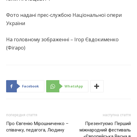
Фото надані прес-службою Національної опери
України
На головному зображенні – Ігор Євдокименко
(Фігаро)
Facebook
WhatsApp
попередня стаття
наступна стаття
Про Євгенію Мірошниченко –
Презентуємо Перший
співачку, педагога, Людину
міжнародний фестиваль
«Європейська Весна в