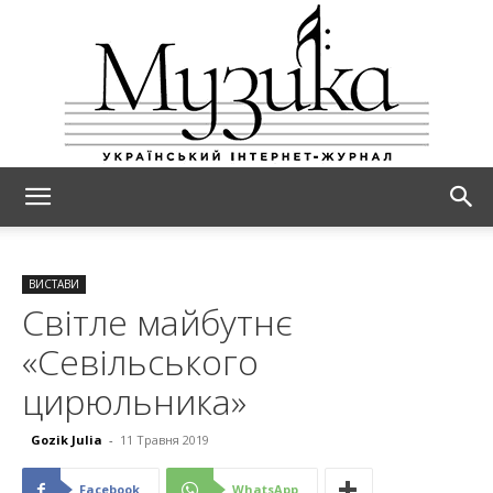
МУЗИКА
ВИСТАВИ
Світле майбутнє
«Севільського
цирюльника»
Gozik Julia
-
11 Травня 2019
Facebook
WhatsApp