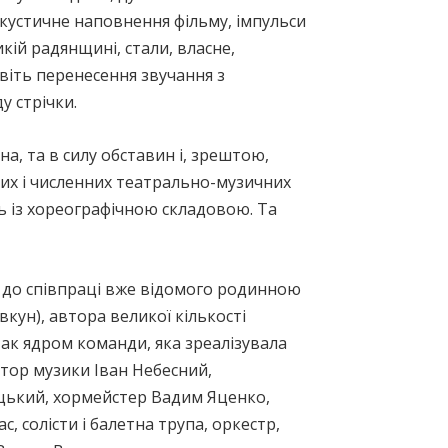
акустичне наповнення фільму, імпульси
ій радянщині, стали, власне,
авіть перенесення звучання з
у стрічки.
, та в силу обставин і, зрештою,
тних і численних театрально-музичних
ь із хореографічною складовою. Та
в до співпраці вже відомого родинною
ун), автора великої кількості
ак ядром команди, яка зреалізувала
тор музики Іван Небесний,
ький, хормейстер Вадим Яценко,
, солісти і балетна трупа, оркестр,