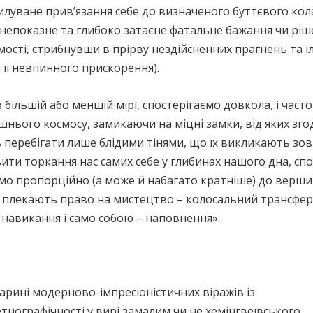
луване прив’язання себе до визначеного буттєвого кола 
непоказне та глибоко затаєне фатальне бажання чи ріш
мості, стрибнувши в прірву нездійсненних прагнень та 
 її невпинного прискорення).
 більшій або меншій мірі, спостерігаємо довкола, і част
нього космосу, замикаючи на міцні замки, від яких зго
перебігати лише блідими тінями, що їх викликають зов
ити торкання нас самих себе у глибинах нашого дна, с
рямо пропорційно (а може й набагато кратніше) до верш
і плекають право на мистецтво – колосальний трансфер д
а навикання і само собою – наповнення».
арині модерново-імпресіоністичних віражів із
нографічності у вирі замалим чи не хемінгвеївського