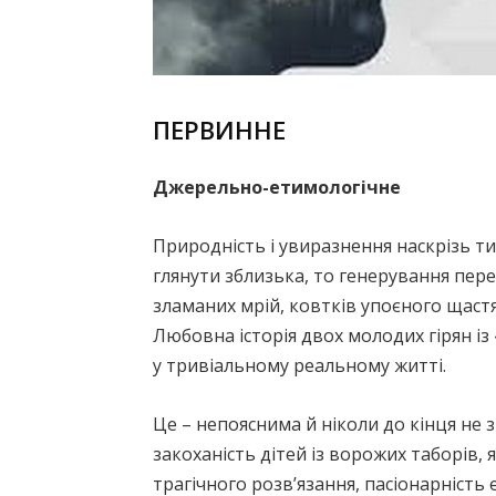
ПЕРВИННЕ
Джерельно-етимологічне
Природність і увиразнення наскрізь ти
глянути зблизька, то генерування пере
зламаних мрій, ковтків упоєного щастя
Любовна історія двох молодих гірян із
у тривіальному реальному житті.
Це – непояснима й ніколи до кінця не
закоханість дітей із ворожих таборів,
трагічного розв’язання, пасіонарність