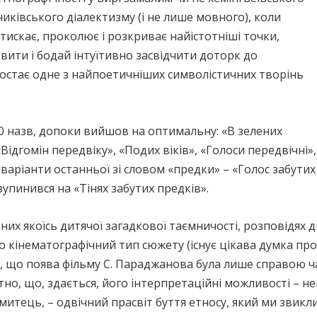
никівського діалектизму (і не лише мовного), коли
тискає, проколює і розкриває найістотніші точки,
явити і бодай інтуїтивно засвідчити доторк до
остає одне з найпоетичніших символістичних творінь
0 назв, допоки вийшов на оптимальну: «В зелених
 «Відгомін передвіку», «Подих віків», «Голоси передвічні»
нваріанти останньої зі словом «предки» – «Голос забутих
 зупинився на «Тінях забутих предків».
их якоїсь дитячої загадкової таємничості, розповідях 
о кінематографічний тип сюжету (існує цікава думка про
, що поява фільму С. Параджанова була лише справою ч
тно, що, здається, його інтерпретаційні можливості – не
 митець, – одвічний прасвіт буття етносу, який ми звик