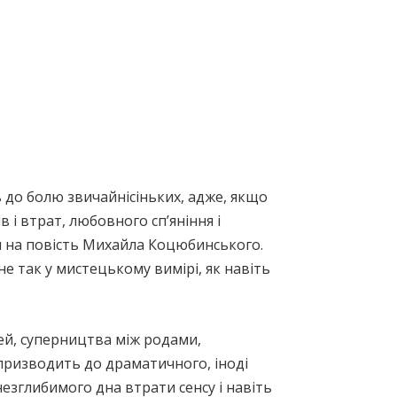
ь до болю звичайнісіньких, адже, якщо
 і втрат, любовного сп’яніння і
ся на повість Михайла Коцюбинського.
не так у мистецькому вимірі, як навіть
ей, суперництва між родами,
 призводить до драматичного, іноді
езглибимого дна втрати сенсу і навіть