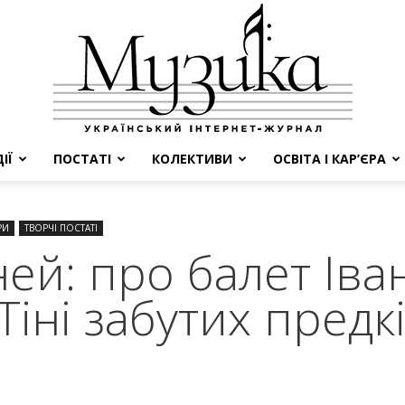
ІЇ
ПОСТАТІ
КОЛЕКТИВИ
ОСВІТА І КАР’ЄРА
МУЗИКА
РИ
ТВОРЧІ ПОСТАТІ
іней: про балет Іва
іні забутих предкі