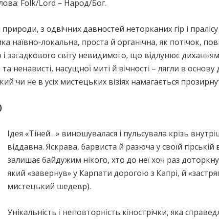
ова: Folk/Lord – Народ/Бог.
й природи, з одвічних давностей неторканих гір і пралісу
ка наївно-локальна, проста й органічна, як потічок, пові
 і загадкового світу невидимого, що відлунює диханням 
 та ненависті, насущної миті й вічності – лягли в основу
кий чи не в усіх мистецьких візіях намагається прозирну
)
Ідея «Тіней…» виношувалася і пульсувала крізь внутр
віддавна. Яскрава, барвиста й разюча у своїй гірській 
залишає байдужим нікого, хто до неї хоч раз доторкну
який «завернув» у Карпати дорогою з Капрі, й «застр
мистецький шедевр).
Унікальність і неповторність кінострічки, яка справе