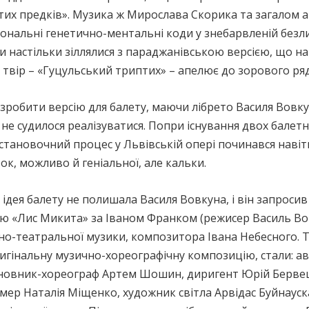
утих предків». Музика ж Мирослава Скорика та загалом 
ональні генетично-ментальні коди у знебарвленій безлик
и настільки зіллялися з параджанівською версією, що н
твір – «Гуцульський триптих» – апелює до зорового ряд
робити версію для балету, маючи лібрето Василя Вовкуна
еї не судилося реалізуватися. Попри існування двох бале
тановочний процес у Львівській опері починався навіт
к, можливо й геніальної, але кальки.
 ідея балету не полишала Василя Вовкуна, і він запроси
ю «Лис Микита» за Іваном Франком (режисер Василь Вовк
но-театральної музики, композитора Івана Небесного. Т
игінальну музично-хореографічну композицію, стали: ав
новник-хореограф Артем Шошин, диригент Юрій Бервец
ер Наталія Міщенко, художник світла Арвідас Буйнаускас