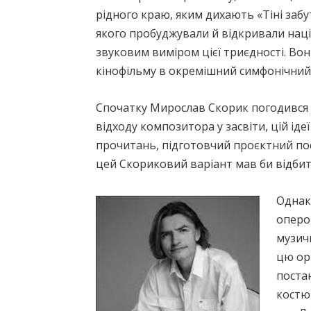
рідного краю, яким дихають «Тіні заб
якого пробуджували й відкривали наці
звуковим виміром цієї триєдності. Вон
кінофільму в окремішний симфонічний 
Спочатку Мирослав Скорик погодився з
відходу композитора у засвіти, цій ід
прочитань, підготовчий проєктний пос
цей Скориковий варіант мав би відбито
Однак
оперо
музич
цю ор
поста
костюм