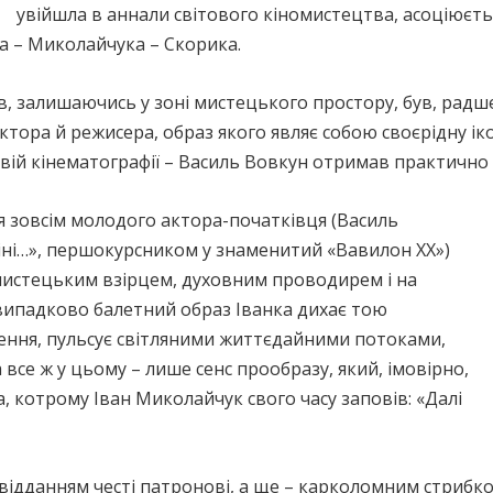
увійшла в аннали світового кіномистецтва, асоціює
а – Миколайчука – Скорика.
, залишаючись у зоні мистецького простору, був, радше
тора й режисера, образ якого являє собою своєрідну ік
овій кінематографії – Василь Вовкун отримав практично
ля зовсім молодого актора-початківця (Василь
Тіні…», першокурсником у знаменитий «Вавилон ХХ»)
мистецьким взірцем, духовним проводирем і на
е випадково балетний образ Іванка дихає тою
ення, пульсує світляними життєдайними потоками,
а все ж у цьому – лише сенс прообразу, який, імовірно,
, котрому Іван Миколайчук свого часу заповів: «Далі
 є відданням честі патронові, а ще – карколомним стрибк