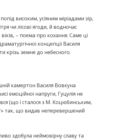
 попід високим, усіяним міріадами зір,
тря чи лісові ягоди, й водночас
віків, – поема про кохання. Саме ці
 драматургічної концепції Василя
ти крізь земне до небесного.
ішній камертон Василя Вовкуна
висі емоційної напруги, Гуцулія не
вся (що і сталося з М. Коцюбинським,
яг» так, що видав неперевершений
дливо здобула неймовірну славу та