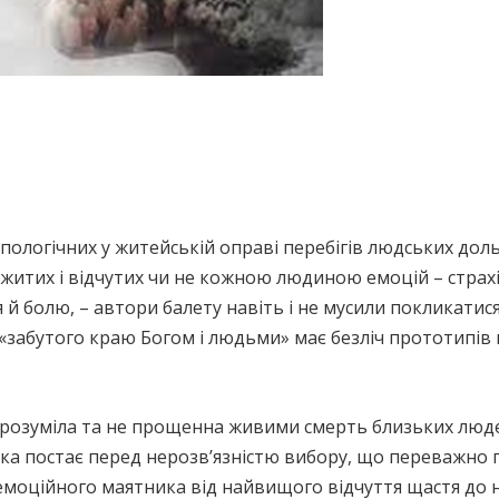
пологічних у житейській оправі перебігів людських дол
житих і відчутих чи не кожною людиною емоцій – страхів
 й болю, – автори балету навіть і не мусили покликати
 «забутого краю Богом і людьми» має безліч прототипів 
 зрозуміла та не прощенна живими смерть близьких люд
 яка постає перед нерозв’язністю вибору, що переважно
 емоційного маятника від найвищого відчуття щастя до н