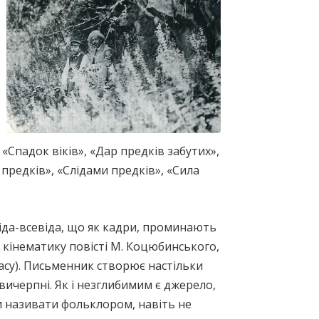
, «Спадок віків», «Дар предків забутих»,
 предків», «Слідами предків», «Сила
діда-всевіда, що як кадри, проминають
 кінематику повісті М. Коцюбинського,
асу). Письменник створює настільки
вичерпні. Як і незглибимим є джерело,
ли називати фольклором, навіть не