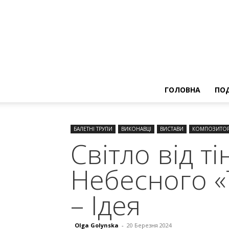
ГОЛОВНА
ПОД
БАЛЕТНІ ТРУПИ
ВИКОНАВЦІ
ВИСТАВИ
КОМПОЗИТО
Світло від т
Небесного «Т
– Ідея
Olga Golynska
-
20 Березня 2024