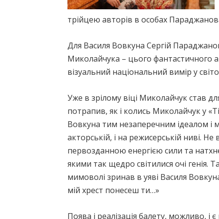
трійцею авторів в особах Параджанов
Для Василя Вовкуна Сергій Параджанов
Миколайчука – цього фантастичного ак
візуальний національний вимір у світ
Уже в зрілому віці Миколайчук став д
потрапив, як і колись Миколайчук у «
Вовкуна тим незаперечним ідеалом і 
акторській, і на режисерській ниві. Н
первозданною енергією сили та натхн
якими так щедро світилися очі генія. Т
мимоволі зринав в уяві Василя Вовкуна
мій хрест понесеш ти…»
Поява і реалізація балету, можливо, і