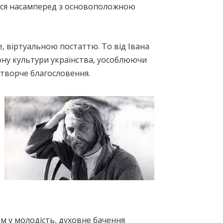
ться насамперед з основоположною
, віртуальною постаттю. То від Івана
ону культури українства, уособлюючи
 творче благословення.
ом у молодість, духовне бачення