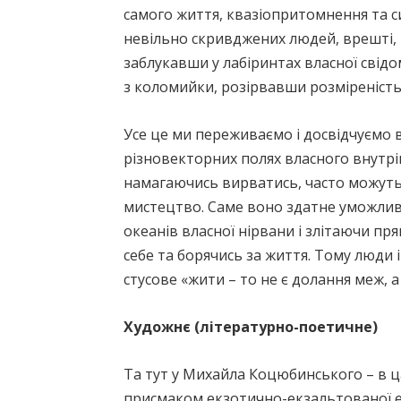
самого життя, квазіопритомнення та си
невільно скривджених людей, врешті, 
заблукавши у лабіринтах власної свідо
з коломийки, розірвавши розміреність
Усе це ми переживаємо і досвідчуємо в
різновекторних полях власного внутріш
намагаючись вирватись, часто можуть 
мистецтво. Саме воно здатне уможлив
океанів власної нірвани і злітаючи п
себе та борячись за життя. Тому люди 
стусове «жити – то не є долання меж, 
Художнє (літературно-поетичне)
Та тут у Михайла Коцюбинського – в ц
присмаком екзотично-екзальтованої ет