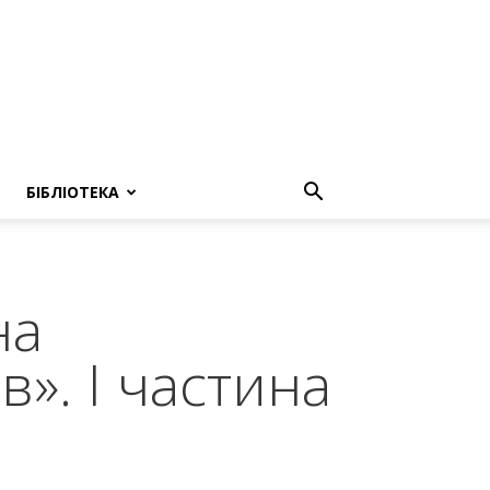
БІБЛІОТЕКА
на
в». І частина