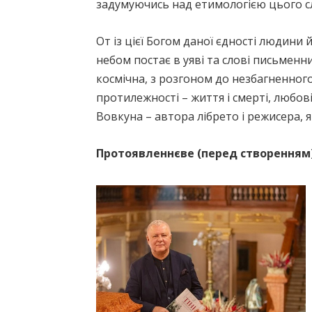
задумуючись над етимологією цього сл
От із цієї Богом даної єдності людини 
небом постає в уяві та слові письменни
космічна, з розгоном до незбагненного
протилежності – життя і смерті, любові
Вовкуна – автора лібрето і режисера, я
Протоявленнєве (перед створенням