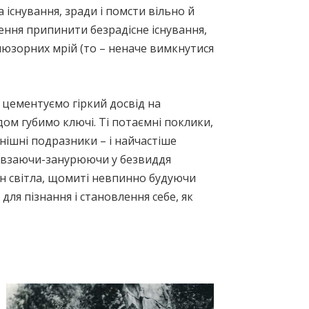
існування, зради і помсти вільно й
ення припинити безрадісне існування,
ілюзорних мрій (то – неначе вимкнутися
о цементуємо гіркий досвід на
дом губимо ключі. Ті потаємні поклики,
нішні подразники – і найчастіше
повзаючи-занурюючи у безвиддя
ин світла, щомиті невпинно будуючи
ля пізнання і становлення себе, як