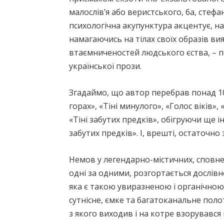
малослів’я або веристського, ба, стефа
психологічна акупунктура акцентує, на
намагаючись на тілах своїх образів ви
втаємниченостей людського єства, – п
української прози.
Згадаймо, що автор перебрав понад 1
горах», «Тіні минулого», «Голос віків»,
«Тіні забутих предків», обігруючи ще і
забутих предків». І, врешті, остаточно
Немов у легендарно-містичних, сповнен
одні за одними, розгортається дослівн
яка є такою увиразненою і органічною
сутнісне, ємке та багатоканальне поло
з якого виходив і на котре взорувався