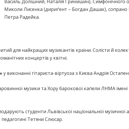
Василь Долішний, Наталія Гринишин), Симфонічного о
Миколи Лисенка (дириґент – Богдан Дашак), сопрано
Петра Радейка.
итий для найкращих музикантів країни. Солісти й колек
манітних концертів у квітні.
»
у виконанні гітариста-віртуоза з Києва Андрія Остапен
аровинної музики та Хору барокової капели ЛНМА імені
одарують студенти Львівської національної музичної ак
й педагогині Тетяни Слюсар.