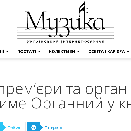
ІЇ
ПОСТАТІ
КОЛЕКТИВИ
ОСВІТА І КАР’ЄРА
МУЗИКА
ремʼєри та орган 
име Органний у кв
Twitter
Telegram