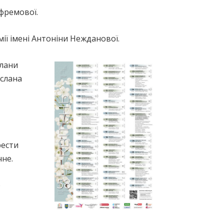
Єфремової.
ії імені Антоніни Нежданової.
тлани
услана
ести
чне.
ю