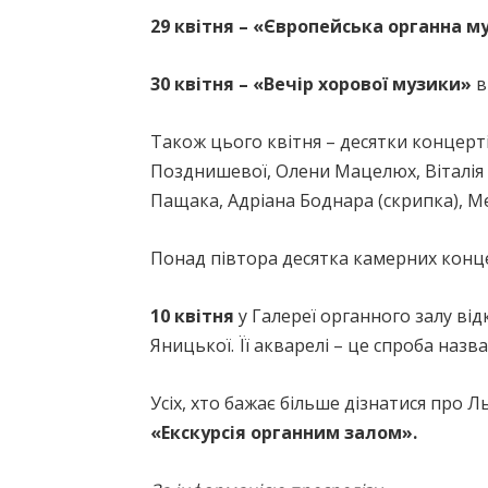
29 квітня – «Європейська органна м
30 квітня – «Вечір хорової музики»
в
Також цього квітня – десятки концерт
Позднишевої, Олени Мацелюх, Віталія Д
Пащака, Адріана Боднара (скрипка), Ме
Понад півтора десятка камерних конце
10 квітня
у Галереї органного залу ві
Яницької. Її акварелі – це спроба назв
Усіх, хто бажає більше дізнатися про
«Екскурсія органним залом».