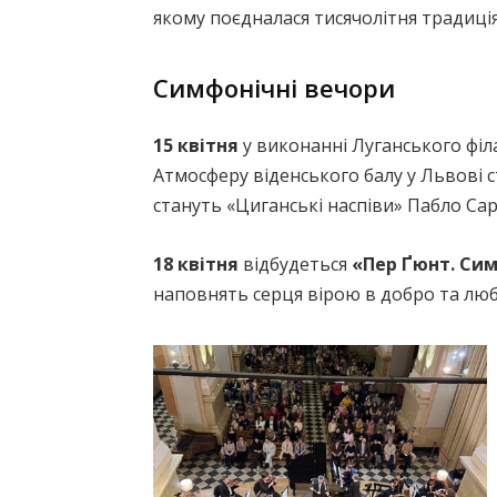
якому поєдналася тисячолітня традиці
Симфонічні вечори
15 квітня
у виконанні Луганського фі
Атмосферу віденського балу у Львові 
стануть «Циганські наспіви» Пабло Са
18 квітня
відбудеться
«Пер Ґюнт. Си
наповнять серця вірою в добро та люб