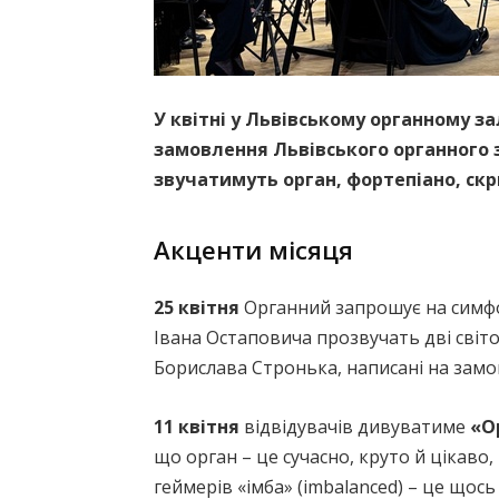
У квітні у Львівському органному за
замовлення Львівського органного 
звучатимуть орган, фортепіано, скр
Акценти місяця
25 квітня
Органний запрошує на симф
Івана Остаповича прозвучать дві світ
Борислава Стронька, написані на замов
11 квітня
відвідувачів дивуватиме
«О
що орган – це сучасно, круто й цікаво,
геймерів «імба» (imbalanced) – це щос