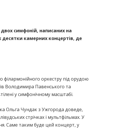
и двох симфоній, написаних на
ж десятки камерних концертів, де
о філармонійного оркестру під орудою
орів Володимира Павенського та
втілені у симфонічному масштабі.
ка Ольга Чундак з Ужгорода доведе,
лівудських стрічках і мультфільмах. У
ня. Саме таким буде цей концерт, у