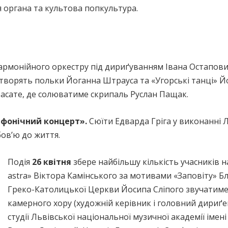
я органа та культова попкультура.
лармонійного оркестру під дириґуванням Івана Остапов
створять польки Йоганна Штрауса та «Угорські танці» 
расате, де солюватиме скрипаль Руслан Пащак.
мфонічний концерт».
Сюїти Едварда Гріга у виконанні 
ов’ю до життя.
Подія
26 квітня
збере найбільшу кількість учасників на
astra» Віктора Камінського за мотивами «Заповіту» Б
Греко-Католицької Церкви Йосипа Сліпого звучатиме
камерного хору (художній керівник і головний дириґе
студії Львівської національної музичної академії іме