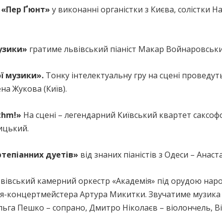
т
«Пер Ґюнт»
у виконанні органістки з Києва, солістки 
узики»
гратиме львівський піаніст Макар Войнаровськи
ї музики».
Тонку інтелектуальну гру на сцені проведуть
на Жукова (Київ).
thm!»
На сцені – легендарний Київський квартет саксофон
ицький.
ртепіанних дуетів»
від знаних піаністів з Одеси – Анаст
ьвівський камерний оркестр «Академія» під орудою наро
аля-концертмейстера Артура Микитки. Звучатиме музика
 Ольга Пешко – сопрано, Дмитро Ніколаєв – віолончель, В