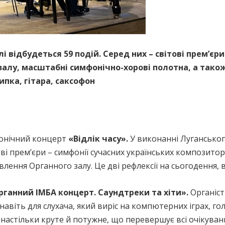
лі відбудеться 59 подій. Серед них – світові премʼєр
залу, масштабні симфонічно-хорові полотна, а тако
ипка, гітара, саксофон
онічний концерт
«Відлік часу».
У виконанні Луганськог
ові прем’єри – симфонії сучасних українських композит
лення Органного залу. Це дві рефлексії на сьогодення, 
рганний ІМБА концерт. Саундтреки та хіти».
Органіст
 навіть для слухача, який виріс на компютерних іграх, гол
ь настільки круте й потужне, що перевершує всі очікуван