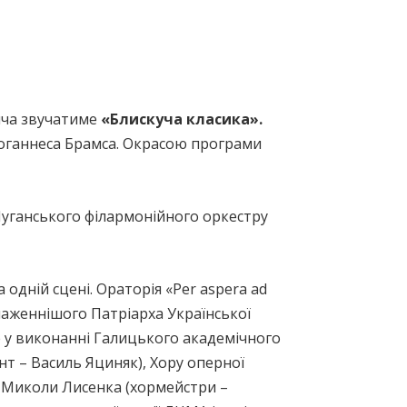
ича звучатиме
«Блискуча класика».
Йоганнеса Брамса. Окрасою програми
Луганського філармонійного оркестру
 одній сцені. Ораторія «Per aspera ad
лаженнішого Патріарха Української
 у виконанні Галицького академічного
нт – Василь Яциняк), Хору оперної
ні Миколи Лисенка (хормейстри –