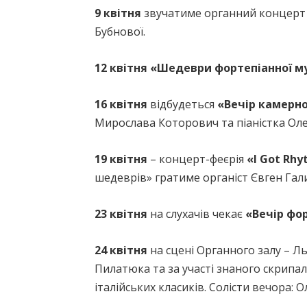
9 квітня
звучатиме органний концер
Бубнової.
12 квітня «Шедеври фортепіанної м
16 квітня
відбудеться
«Вечір камерно
Мирослава Которович та піаністка Оле
19 квітня
– концерт-феєрія
«I Got Rhy
шедеврів» гратиме органіст Євген Гал
23 квітня
на слухачів чекає
«Вечір фо
24 квітня
на сцені Органного залу – Л
Пилатюка та за участі знаного скрип
італійських класиків. Солісти вечора: