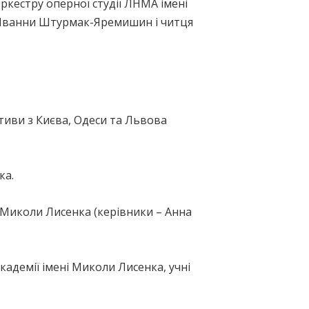
ркестру оперної студії ЛНМА імені
 Іванни Штурмак-Яремишин і читця
тиви з Києва, Одеси та Львова
ка.
 Миколи Лисенка (керівники – Анна
адемії імені Миколи Лисенка, учні