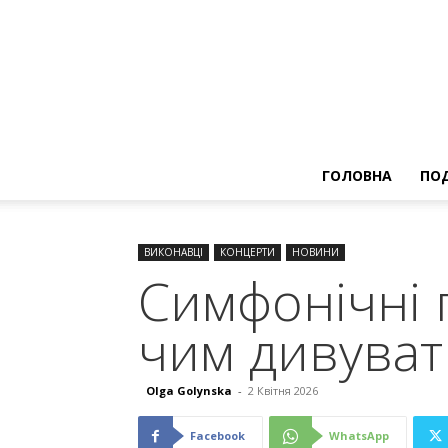
ГОЛОВНА
ПОД
ВИКОНАВЦІ
КОНЦЕРТИ
НОВИНИ
Cимфонічні п
чим дивуват
Olga Golynska
-
2 Квітня 2026
Facebook
WhatsApp