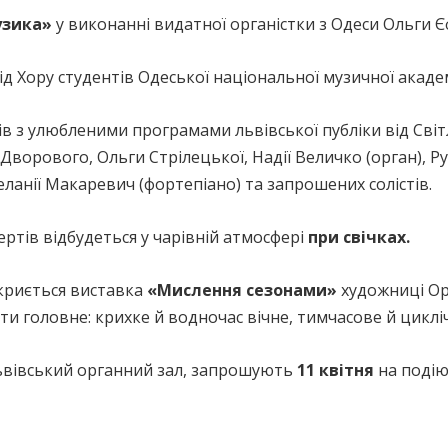
узика»
у виконанні видатної органістки з Одеси Ольги 
ід Хору студентів Одеської національної музичної академ
ів з улюбленими програмами львівської публіки від Сві
ворового, Ольги Стрілецької, Надії Величко (орган), Р
ланії Макаревич (фортепіано) та запрошених солістів.
ртів відбудеться у чарівній атмосфері
при свічках.
дкриється виставка
«Мислення сезонами»
художниці Ор
ати головне: крихке й водночас вічне, тимчасове й циклі
 Львівський органний зал, запрошують
11 квітня
на поді