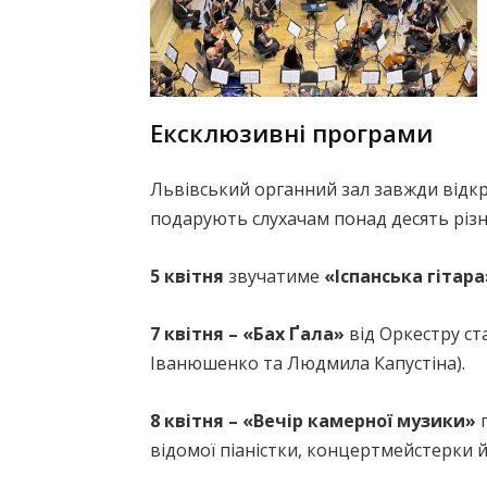
Ексклюзивні програми
Львівський органний зал завжди відкр
подарують слухачам понад десять різно
5 квітня
звучатиме
«Іспанська гітара
7 квітня – «Бах Ґала»
від Оркестру ст
Іванюшенко та Людмила Капустіна).
8 квітня – «Вечір камерної музики»
п
відомої піаністки, концертмейстерки 