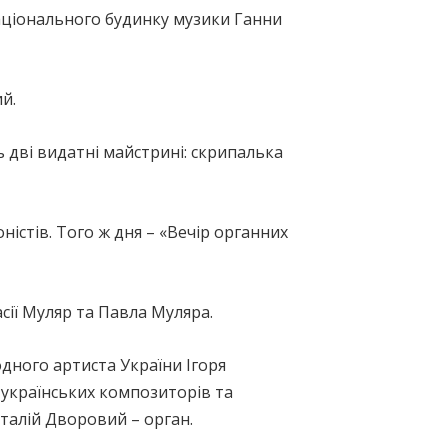
Національного будинку музики Ганни
й.
 дві видатні майстрині: скрипалька
істів. Того ж дня – «Вечір органних
асії Муляр та Павла Муляра.
дного артиста України Ігоря
 українських композиторів та
італій Дворовий – орган.