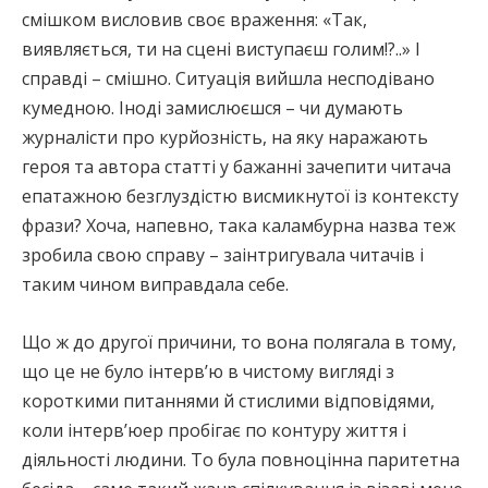
смішком висловив своє враження: «Так,
виявляється, ти на сцені виступаєш голим!?..» І
справді – смішно. Ситуація вийшла несподівано
кумедною. Іноді замислюєшся – чи думають
журналісти про курйозність, на яку наражають
героя та автора статті у бажанні зачепити читача
епатажною безглуздістю висмикнутої із контексту
фрази? Хоча, напевно, така каламбурна назва теж
зробила свою справу – заінтригувала читачів і
таким чином виправдала себе.
Що ж до другої причини, то вона полягала в тому,
що це не було інтерв’ю в чистому вигляді з
короткими питаннями й стислими відповідями,
коли інтерв’юер пробігає по контуру життя і
діяльності людини. То була повноцінна паритетна