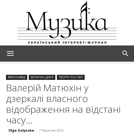
МУЗИКА
ВИКОНАВЦІ
МУЗИЧНІ ДІЯЧІ
ТВОРЧІ ПОСТАТІ
Валерій Матюхін у
дзеркалі власного
відображення на відстані
часу…
Olga Golynska
-
7 Вересня 2023