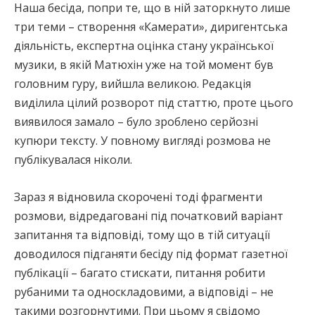
Наша бесіда, попри те, що в ній заторкнуто лише
три теми – створення «Камерати», диригентська
діяльність, експертна оцінка стану української
музики, в якій Матюхін уже на той момент був
головним гуру, вийшла великою. Редакція
виділила цілий розворот під статтю, проте цього
виявилося замало – було зроблено серйозні
купюри тексту. У повному вигляді розмова не
публікувалася ніколи.
Зараз я відновила скорочені тоді фрагменти
розмови, відредаговані під початковий варіант
запитання та відповіді, тому що в тій ситуації
доводилося підганяти бесіду під формат газетної
публікації – багато стискати, питання робити
рубаними та односкладовими, а відповіді – не
такими розгорнутими. При цьому я свідомо