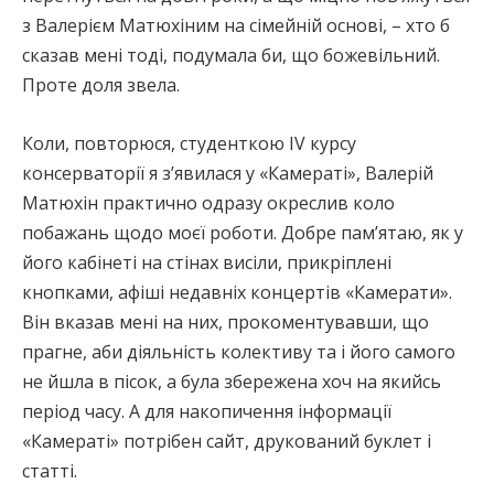
з Валерієм Матюхіним на сімейній основі, – хто б
сказав мені тоді, подумала би, що божевільний.
Проте доля звела.
Коли, повторюся, студенткою IV курсу
консерваторії я з’явилася у «Камераті», Валерій
Матюхін практично одразу окреслив коло
побажань щодо моєї роботи. Добре пам’ятаю, як у
його кабінеті на стінах висіли, прикріплені
кнопками, афіші недавніх концертів «Камерати».
Він вказав мені на них, прокоментувавши, що
прагне, аби діяльність колективу та і його самого
не йшла в пісок, а була збережена хоч на якийсь
період часу. А для накопичення інформації
«Камераті» потрібен сайт, друкований буклет і
статті.