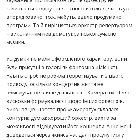
зауважила, що після концертів оркестру не
залишається відчуття хаосності в голові, якось усе
впорядковано, тож, мабуть, вдало продумано
програми. Та й вирізняється оркестр репертуаром
– виконанням невідомої української сучасної
музики.
Усі думки не мали оформленого характеру, вони
були присутні в голові як фантомна цілісність.
Навіть спроб не робила теоретизувати з цього
приводу, оскільки концертне життя не
обмежувалося лише діяльністю «Камерати». Певні
висновки формувалися і щодо інших оркестрів,
виконавців. Просто про «Камерату» склалася
контурна думка: хороший оркестр, варто за
можливості відвідувати його концерти. А що мені
доведеться через якийсь час далі просунутися у