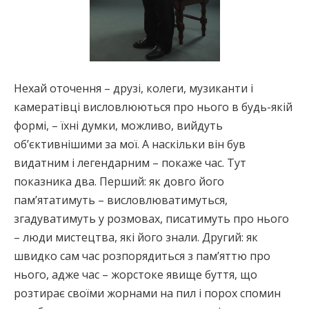
Нехай оточення – друзі, колеги, музиканти і
камератівці висловлюються про нього в будь-якій
формі, – їхні думки, можливо, вийдуть
об’єктивнішими за мої. А наскільки він був
видатним і легендарним – покаже час. Тут
показника два. Перший: як довго його
пам’ятатимуть – висловлюватимуться,
згадуватимуть у розмовах, писатимуть про нього
– люди мистецтва, які його знали. Другий: як
швидко сам час розпорядиться з пам’яттю про
нього, адже час – жорстоке явище буття, що
розтирає своїми жорнами на пил і порох cпомин