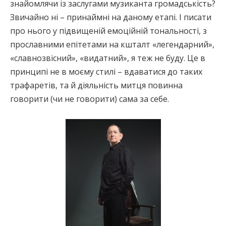
знайомлячи із заслугами музиканта громадськість?
Звичайно ні – принаймні на даному етапі. І писати
про нього у підвищеній емоційній тональності, з
прославними епітетами на кшталт «легендарний»,
«славнозвісний», «видатний», я теж не буду. Це в
принципі не в моєму стилі – вдаватися до таких
трафаретів, та й діяльність митця повинна
говорити (чи не говорити) сама за себе.