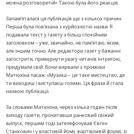
можна розговорити!» Такою була його реакція.
Запам’яталася ця публікація ще з кількох причин.
Перша була пов’язана з курйозністю назви. Я
подавала текст у газету з більш спокійним
заголовком – уже, звичайно, не пам’ятаю, яким,
але іншим точно. Але редактори газет у бажанні
загострити, привернути увагу читачів інтригою,
придумали свій. Вони вирвали з промови
Матюхіна пасаж: «Музика – це таке мистецтво, де
ти виходиш і виступаєш голим». Ця фраза й стала
назвою публікації.
За словами Матюхіна, через кілька годин після
виходу газети, прочитавши ранковий свіжий
випуск, першим тоді зателефонував Євген
Станкович і у властивій йому жартівливій формі, зі