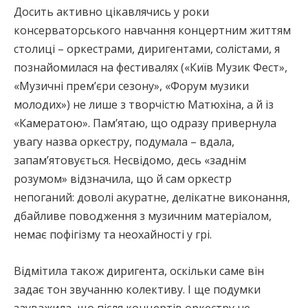
Досить активно цікавлячись у роки
консерваторського навчання концертним життям
столиці – оркестрами, диригентами, солістами, я
познайомилася на фестивалях («Київ Музик Фест»,
«Музичні прем’єри сезону», «Форум музики
молодих») не лише з творчістю Матюхіна, а й із
«Камератою». Пам’ятаю, що одразу привернула
увагу назва оркестру, подумала – вдала,
запам’ятовується. Несвідомо, десь «заднім
розумом» відзначила, що й сам оркестр
непоганий: доволі акуратне, делікатне виконання,
дбайливе поводження з музичним матеріалом,
немає пофігізму та неохайності у грі.
Відмітила також диригента, оскільки саме він
задає тон звучанню колективу. І ще подумки