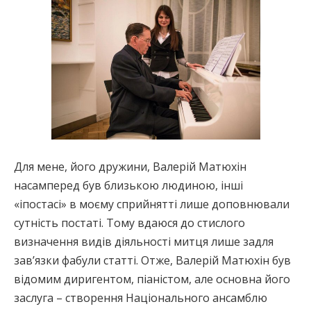
Для мене, його дружини, Валерій Матюхін
насамперед був близькою людиною, інші
«іпостасі» в моєму сприйнятті лише доповнювали
сутність постаті. Тому вдаюся до стислого
визначення видів діяльності митця лише задля
зав’язки фабули статті. Отже, Валерій Матюхін був
відомим диригентом, піаністом, але основна його
заслуга – створення Національного ансамблю