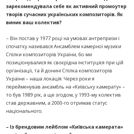
зарекомендувала себе як активний промоутер
творів сучасних українських композиторів. Як
виник ваш колектив?
– Він постав у 1977 році на умовах антрепризи і
спочатку називався Ансамблем камерної музики
Спілки композиторів України, бо ми
позиціонувалися як своєрідна інституцієя при цій
організації, та й донині Спілка композиторів
України – наша локація. Через роки я
перейменував ансамбль на «Київську камерату» –
то був 1989 рік, а ще згодом, у 1993-му колектив
став державним, а 2000-го отримав статус
національного.
– Із брендовим лейблом «Київська камерата»