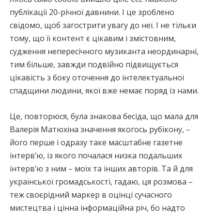
публікації 20-річної давнини. І це зроблено
свідомо, щоб загострити увагу до неї. І не тільки
тому, що її контент є цікавим і змістовним,
судження непересічного музиканта неординарні,
тим більше, завжди подвійно підвищується
цікавість з боку оточення до інтелектуальної
спадщини людини, якої вже немає поряд із нами.
Це, повторюся, була знакова бесіда, що мала для
Валерія Матюхіна значення якогось рубікону, –
його перше і одразу таке масштабне газетне
інтерв’ю, із якого почалася низка подальших
інтерв’ю з ним – моїх та інших авторів. Та й для
української громадськості, гадаю, ця розмова –
теж своєрідний маркер в оцінці сучасного
мистецтва і цінна інформаційна річ, бо надто