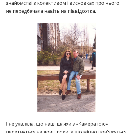
знайомстві з колективом і висновках про нього,
не передбачала навіть на піввідсотка.
І не уявляла, що наші шляхи з «Камератою»
перетнуться на довгі роки, а що міцно пов’яжуться