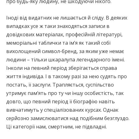
про будь-яку людину, не шкодуючи нікого.
Іноді від видатних не лишається й сліду. В деяких
випадках усе ж таки знаходяться записи в
довідкових матеріалах, професійній літературі,
меморіальні таблички та ім’я як такий собі
вихолощений символ-бренд, за яким уже немає
людини – тільки шкаралупа легендарного імені.
Інколи на певний період зберігається справа
життя індивіда. І в такому разі за нею судять про
постать, її заслуги. Трапляється, суспільство
утримує пам’ять про ту чи іншу особистість, так
довго, що певний період її біографію навіть
вивчатимуть у спеціалізованих курсах. Однак
серйозно замислюватися над подібним безглуздо.
Ці категорії нам, смертним, не підвладні.