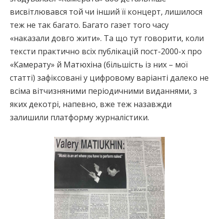
висвітлювався той чи інший її концерт, лишилося
теж не так багато. Багато газет того часу
«наказали довго жити». Та що тут говорити, коли
тексти практично всіх публікацій пост-2000-х про
«Камерату» й Матюхіна (більшість із них – мої
статті) зафіксовані у цифровому варіанті далеко не
всіма вітчизняними періодичними виданнями, з
яких декотрі, напевно, вже теж назавжди
залишили платформу журналістики.