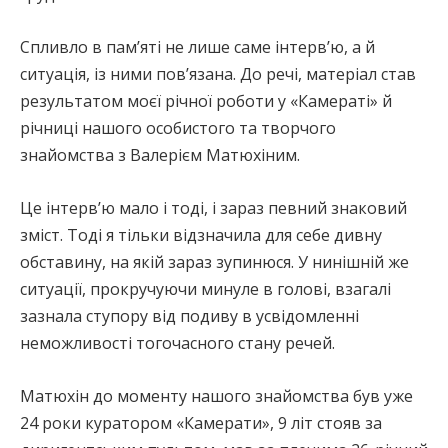
Спливло в пам’яті не лише саме інтерв’ю, а й
ситуація, із ними пов’язана. До речі, матеріал став
результатом моєї річної роботи у «Камераті» й
річниці нашого особистого та творчого
знайомства з Валерієм Матюхіним.
Це інтерв’ю мало і тоді, і зараз певний знаковий
зміст. Тоді я тільки відзначила для себе дивну
обставину, на якій зараз зупинюся. У нинішній же
ситуації, прокручуючи минуле в голові, взагалі
зазнала ступору від подиву в усвідомленні
неможливості тогочасного стану речей.
Матюхін до моменту нашого знайомства був уже
24 роки куратором «Камерати», 9 літ стояв за