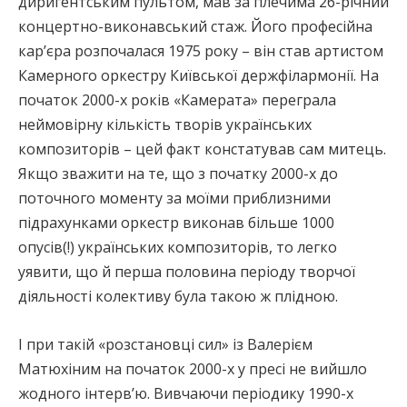
диригентським пультом, мав за плечима 26-річний
концертно-виконавський стаж. Його професійна
кар’єра розпочалася 1975 року – він став артистом
Камерного оркестру Київської держфілармонії. На
початок 2000-х років «Камерата» переграла
неймовірну кількість творів українських
композиторів – цей факт констатував сам митець.
Якщо зважити на те, що з початку 2000-х до
поточного моменту за моїми приблизними
підрахунками оркестр виконав більше 1000
опусів(!) українських композиторів, то легко
уявити, що й перша половина періоду творчої
діяльності колективу була такою ж плідною.
І при такій «розстановці сил» із Валерієм
Матюхіним на початок 2000-х у пресі не вийшло
жодного інтерв’ю. Вивчаючи періодику 1990-х