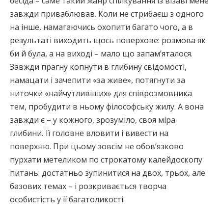
бесіда – саме такий жанр спілкування із візаві мене
завжди приваблював. Коли не стрибаєш з одного
на інше, намагаючись охопити багато чого, а в
результаті виходить щось поверхове: розмова як
би й була, а на виході – мало що запам’яталося.
Завжди прагну копнути в глибину свідомості,
намацати і зачепити «за живе», потягнути за
ниточки «найчутливіших» для співрозмовника
тем, пробудити в ньому філософську жилу. А вона
завжди є – у кожного, зрозуміло, своя міра
глибини. Її головне вловити і вивести на
поверхню. При цьому зовсім не обов’язково
пурхати метеликом по строкатому калейдоскопу
питань: достатньо зупинитися на двох, трьох, але
базових темах – і розкривається творча
особистість у її багатоликості.