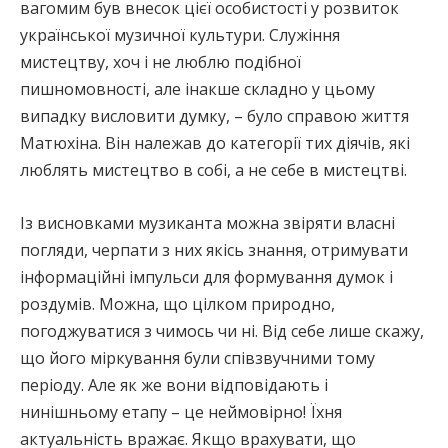
вагомим був внесок цієї особистості у розвиток
української музичної культури. Служіння
мистецтву, хоч і не люблю подібної
пишномовності, але інакше складно у цьому
випадку висловити думку, – було справою життя
Матюхіна. Він належав до категорії тих діячів, які
люблять мистецтво в собі, а не себе в мистецтві.
Із висновками музиканта можна звіряти власні
погляди, черпати з них якісь знання, отримувати
інформаційні імпульси для формування думок і
роздумів. Можна, що цілком природно,
погоджуватися з чимось чи ні. Від себе лише скажу,
що його міркування були співзвучними тому
періоду. Але як же вони відповідають і
нинішньому етапу – це неймовірно! Їхня
актуальність вражає. Якщо врахувати, що