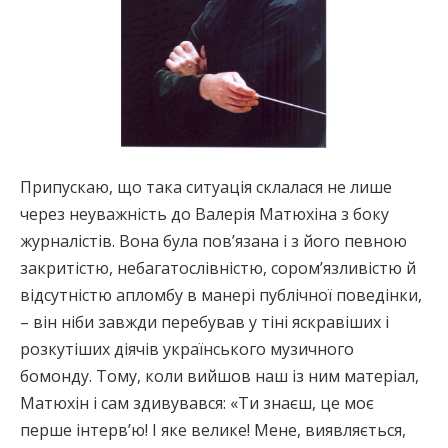
Припускаю, що така ситуація склалася не лише
через неуважність до Валерія Матюхіна з боку
журналістів. Вона була пов’язана і з його певною
закритістю, небагатослівністю, сором’язливістю й
відсутністю апломбу в манері публічної поведінки,
– він ніби завжди перебував у тіні яскравіших і
розкутіших діячів українського музичного
бомонду. Тому, коли вийшов наш із ним матеріал,
Матюхін і сам здивувався: «Ти знаєш, це моє
перше інтерв’ю! І яке велике! Мене, виявляється,