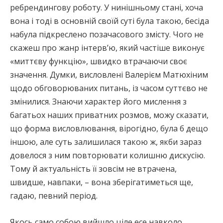
ребрендингову роботу. У нинішньому стані, хоча
вона і тоді в основній своїй суті була такою, бесіда
набула підкреслено позачасового змісту. Чого не
скажеш про жанр інтерв’ю, який частіше виконує
«миттєву функцію», швидко втрачаючи своє
значення. Думки, висловлені Валерієм Матюхіним
щодо обговорюваних питань, із часом суттєво не
змінилися. Знаючи характер його мислення з
багатьох наших приватних розмов, можу сказати,
що форма висловлювання, вірогідно, була б дещо
іншою, але суть залишилася такою ж, якби зараз
довелося з ним повторювати колишню дискусію.
Тому й актуальність її зовсім не втрачена,
швидше, навпаки, – вона зберігатиметься ще,
гадаю, певний період.
Якось само собою вийшло ціле есе навколо