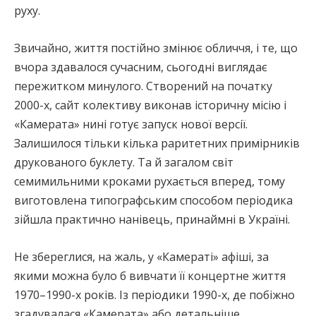
руху.
Звичайно, життя постійно змінює обличчя, і те, що
вчора здавалося сучасним, сьогодні виглядає
пережитком минулого. Створений на початку
2000-х, сайт колективу виконав історичну місію і
«Камерата» нині готує запуск нової версії.
Залишилося тільки кілька раритетних примірників
друкованого буклету. Та й загалом світ
семимильними кроками рухається вперед, тому
виготовлена типографським способом періодика
зійшла практично нанівець, принаймні в Україні.
Не збереглися, на жаль, у «Камераті» афіші, за
якими можна було б вивчати її концертне життя
1970–1990-х років. Із періодики 1990-х, де побіжно
згадувалася «Камерата» або детальніше