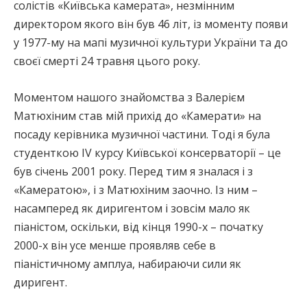
солістів «Київська камерата», незмінним
директором якого він був 46 літ, із моменту появи
у 1977-му на мапі музичної культури України та до
своєї смерті 24 травня цього року.
Моментом нашого знайомства з Валерієм
Матюхіним став мій прихід до «Камерати» на
посаду керівника музичної частини. Тоді я була
студенткою IV курсу Київської консерваторії – це
був січень 2001 року. Перед тим я зналася і з
«Камератою», і з Матюхіним заочно. Із ним –
насамперед як диригентом і зовсім мало як
піаністом, оскільки, від кінця 1990-х – початку
2000-х він усе менше проявляв себе в
піаністичному амплуа, набираючи сили як
диригент.