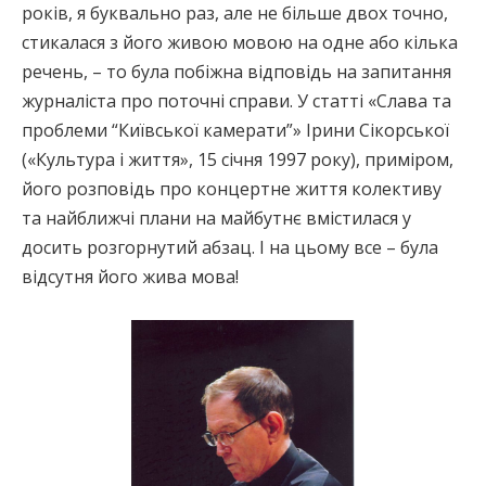
років, я буквально раз, але не більше двох точно,
стикалася з його живою мовою на одне або кілька
речень, – то була побіжна відповідь на запитання
журналіста про поточні справи. У статті «Слава та
проблеми “Київської камерати”» Ірини Сікорської
(«Культура і життя», 15 січня 1997 року), приміром,
його розповідь про концертне життя колективу
та найближчі плани на майбутнє вмістилася у
досить розгорнутий абзац. І на цьому все – була
відсутня його жива мова!