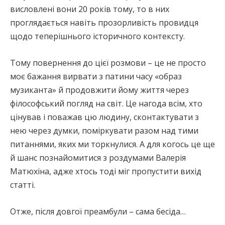
висловлені вони 20 років тому, то в них
проглядається навіть прозорливість провидця
щодо теперішнього історичного контексту.
Тому повернення до цієї розмови – це не просто
моє бажання вирвати з патини часу «образ
музиканта» й продовжити йому життя через
філософський погляд на світ. Це нагода всім, хто
цінував і поважав цю людину, сконтактувати з
нею через думки, поміркувати разом над тими
питаннями, яких ми торкнулися. А для когось це ще
й шанс познайомитися з роздумами Валерія
Матюхіна, адже хтось тоді міг пропустити вихід
статті.
Отже, після довгої преамбули – сама бесіда…