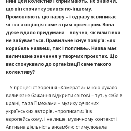
нині цей колектив і сприймають, не знаючи,
що він спочатку звався по-іншому.
Промовляють цю назву – і одразу ж виникає
чітка асоціація саме з цим оркестром. Вона
дуже вдало придумана – влучна, як візитівка –
не забувається. Правильне існує повір’я: «як
корабель назвеш, так і попливе». Назва має
величезне значення у творчих проєктах. Що
вас спонуквало до організації саме такого
колективу?
– У процесі створення «Камерати» мною рухало
величезне бажання відкрити світові – тут, у себе в
країні, та за її межами – музику сучасних
українських авторів, «прописати» її в
європейському, і не лише, музичному контексті.
Активна діяльність ансамблю стимулювала