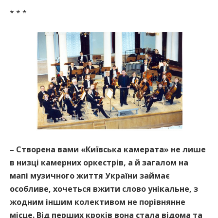
* * *
– Створена вами «Київська камерата» не лише
в низці камерних оркестрів, а й загалом на
мапі музичного життя України займає
особливе, хочеться вжити слово унікальне, з
жодним іншим колективом не порівнянне
місце. Від перших кроків вона стала відома та