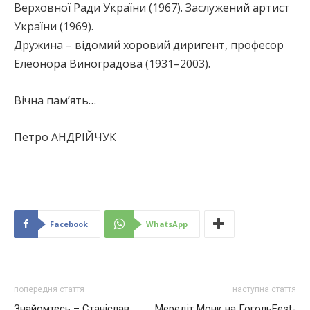
Верховної Ради України (1967). Заслужений артист
України (1969).
Дружина – відомий хоровий диригент, професор
Елеонора Виноградова (1931–2003).
Вічна пам’ять…
Петро АНДРІЙЧУК
Facebook
WhatsApp
попередня стаття
наступна стаття
Знайомтесь – Станіслав
Мередіт Монк на ГогольFest-