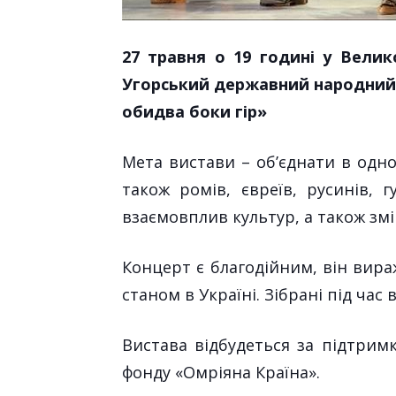
27
травня о 19 годині у Велик
Угорський державний народний 
обидва боки гір»
Мета вистави – об’єднати в одно
також ромів, євреїв, русинів, г
взаємо
вплив культур, а також зм
Концерт є благодійним, він вира
станом в Україні. Зібрані під ча
Вистава відбудеться за підтрим
фонду «Омріяна Країна».