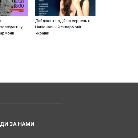
а
Дайджест подій на серпень в
розвучить у
Національній філармонії
армонії
України
ДИ ЗА НАМИ