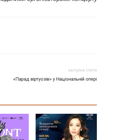
наступна стаття
«Парад віртуозів» у Національній опері