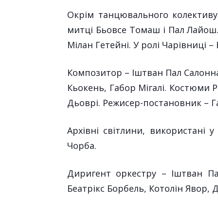
Окрім танцювального колективу
митці Бьовсе Томаш і Пал Лайош. 
Мілан Гетейні. У ролі Чарівниці –
Композитор – Іштван Пал Салонна
Кьокень, Габор Мігалі. Костюми 
Дьоврі. Режисер-постановник – Га
Архівні світлини, використані у
Чорба.
Диригент оркестру – Іштван Па
Беатрікс Борбель, Котолін Явор, Д