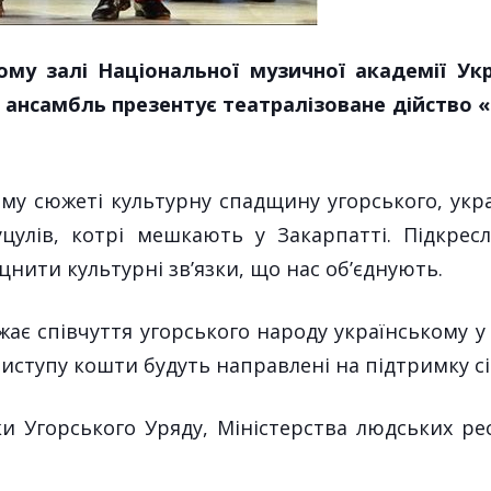
ому залі Національної музичної академії Ук
ансамбль презентує театралізоване дійство «
му сюжеті культурну спадщину угорського, укра
уцулів,
к
о
трі
мешкають у Закарпатті. Підкре
іцнити культурні зв’язки
, що нас об
’
єднують
.
жає співчуття угорського народу у
країнському у
с виступу кошти будуть направлені на підтримку 
ки Угорського Уряду, Міністерства людських ре