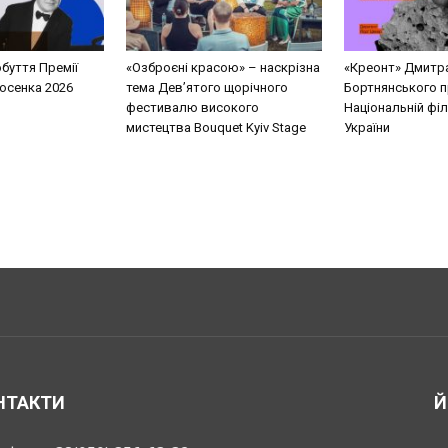
буття Премії
«Озброєні красою» – наскрізна
«Креонт» Дмитр
Косенка 2026
тема Дев’ятого щорічного
Бортнянського п
фестивалю високого
Національній філ
мистецтва Bouquet Kyiv Stage
України
НТАКТИ
Й