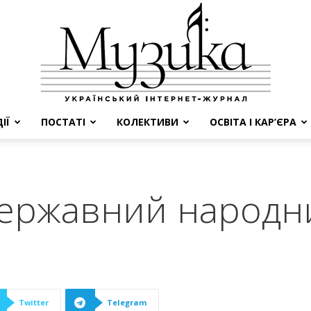
ІЇ
ПОСТАТІ
КОЛЕКТИВИ
ОСВІТА І КАР’ЄРА
МУЗИКА
державний народн
Twitter
Telegram