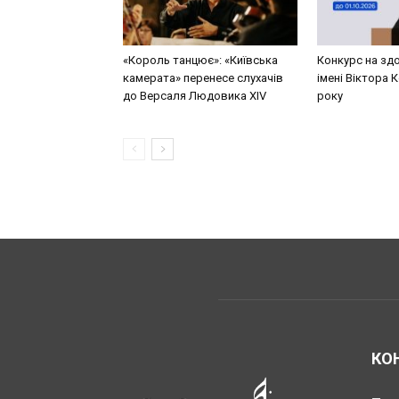
«Король танцює»: «Київська
Конкурс на здо
камерата» перенесе слухачів
імені Віктора 
до Версаля Людовика XIV
року
КО