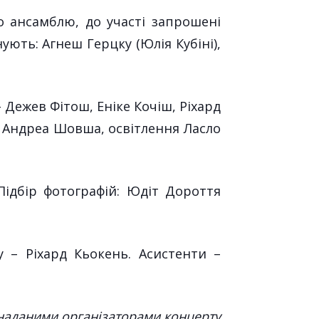
 ансамблю, до участі запрошені
ують: Агнеш Герцку (Юлія Кубіні),
Дежев Фітош, Еніке Кочіш, Ріхард
я Андреа Шовша, освітлення Ласло
 Підбір фотографій: Юдіт Дороття
 – Ріхард Кьокень. Асистенти –
 наданими організаторами концерту