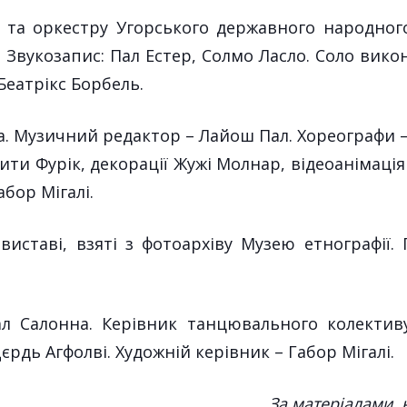
 та оркестру Угорського державного народного
Звукозапис: Пал Естер, Солмо Ласло. Соло викон
 Беатрікс Борбель.
. Музичний редактор – Лайош Пал. Хореографи – 
Рити Фурік, декорації Жужі Молнар, відеоанімаці
бор Мігалі.
 виставі, взяті з фотоархіву Музею етнографії.
л Салонна. Керівник танцювального колективу
єрдь Агфолві. Художній керівник – Габор Мігалі.
За матеріалами,