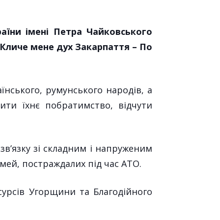
раїни імені Петра Чайковського
Кличе мене дух Закарпаття –
П
о
їнського, румунського народів, а
слити
їхнє
побратимство, відчути
зв’язку зі складним і напруженим
сімей, постраждали
х
під час АТО.
сурс
ів Угорщини та Благодійного