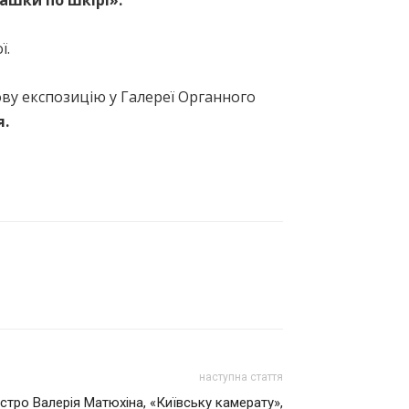
рашки по шкірі».
ї.
ову експозицію у Галереї Органного
я.
наступна стаття
стро Валерія Матюхіна, «Київську камерату»,