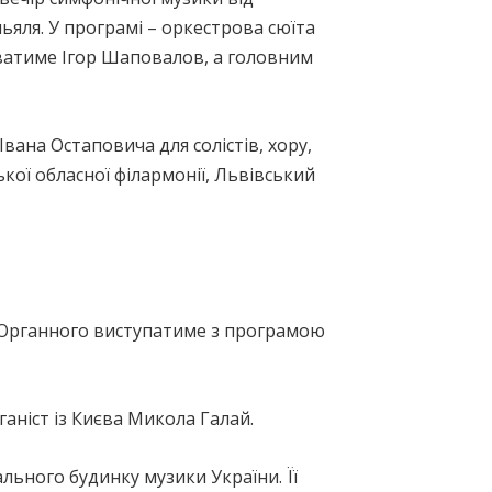
яля. У програмі – оркестрова сюїта
юватиме Ігор Шаповалов, а головним
вана Остаповича для солістів, хору,
кої обласної філармонії, Львівський
 Органного виступатиме з програмою
аніст із Києва Микола Галай.
ального будинку музики України. Її