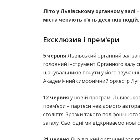
Літо у Львівському органному залі – 
міста чекають пʼять десятків поді
Ексклюзив і премʼєри
5 червня
Львівський органний зал за
головний інструмент Органного залу св
шанувальників почути у його звучанні 
Академічний симфонічний оркестр Луга
12 червня
у новій програмі Львівсько
прем’єри – партеси невідомого автора 
століття. Зразки такого поліфонічног
загалу. Сьогодні ми відкриваємо нові с
21 червня
Львівський органний зал при