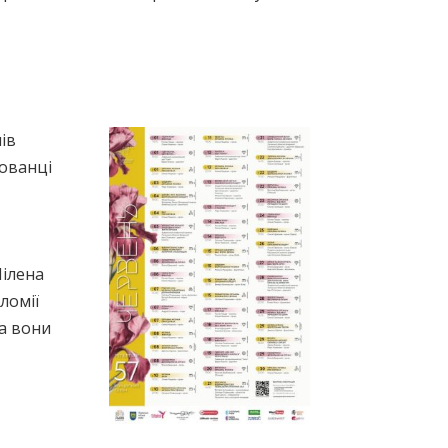
ів
хованці
Мілена
ломії
а вони