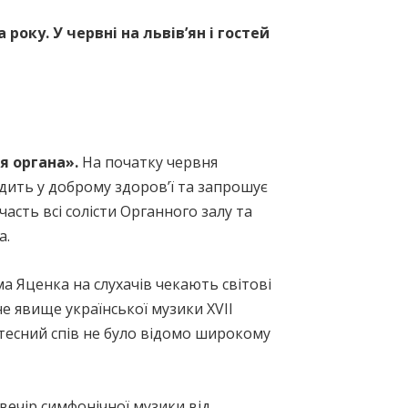
року. У червні на львівʼян і гостей
я органа».
На початку червня
одить у доброму здоровʼї та запрошує
асть всі солісти Органного залу та
а.
а Яценка на слухачів чекають світові
не явище української музики XVII
ртесний спів не було відомо широкому
вечір симфонічної музики від