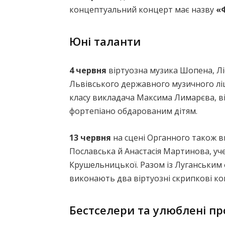
концептуальний концерт має назву
«
Юні таланти
4 червня
віртуозна музика Шопена, Лі
Львівського державного музичного ліце
класу викладача Максима Лимарєва, від
фортепіано обдарованим дітям.
13 червня
на сцені Органного також в
Пославська й Анастасія Мартинова, уч
Крушельницької. Разом із Луганським
виконають два віртуозні скрипкові кон
Бестселери та улюблені п