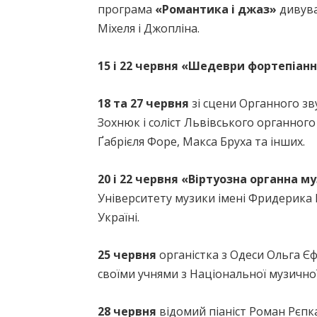
програма
«Романтика і джаз»
дивува
Міхеля і Джопліна.
15 і 22 червня «Шедеври фортепіан
18 та 27 червня
зі сцени Органного зв
Зохнюк і соліст Львівського органног
Ґабрієля Форе, Макса Бруха та інших.
20 і 22 червня «Віртуозна органна м
Університету музики імені Фридерика Ш
Україні.
25 червня
органістка з Одеси Ольга 
своїми учнями з Національної музично
28 червня
відомий піаніст Роман Рєпк