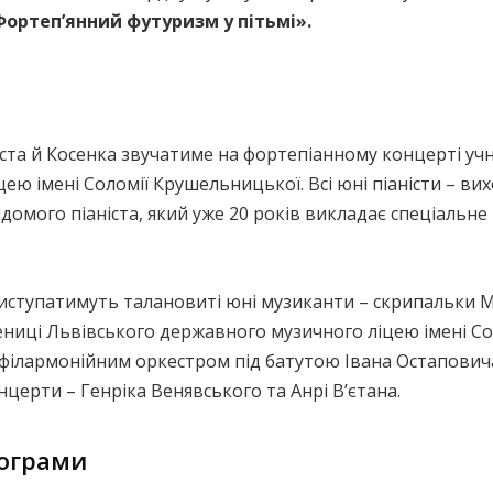
Фортепʼянний футуризм у пітьмі».
ста й Косенка звучатиме на фортепіанному концерті учн
ю імені Соломії Крушельницької. Всі юні піаністи – ви
омого піаніста, який уже 20 років викладає спеціальне
иступатимуть талановиті юні музиканти – скрипальки 
ениці Львівського державного музичного ліцею імені Со
 філармонійним оркестром під батутою Івана Остапович
церти – Генріка Венявського та Анрі Вʼєтана.
рограми