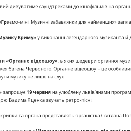
вий дивуватиме саундтреками до кінофільмів на органі.
«Гр
аємо-міні. Музичні забавлянки для найменших» запла
Музику Криму»
у виконанні легендарного музиканта й 
рти
«Органне відеошоу»
, в яких шедеври органної муз
жея Євгена Червоного. Органне відеошоу – це особливий
ути музику не лише на слух.
н» запрошує
19 червня
на улюблену львівʼянами програ
удою Вадима Яценка звучать ретро-пісні.
скрипки та органа представлять органістка Світлана По