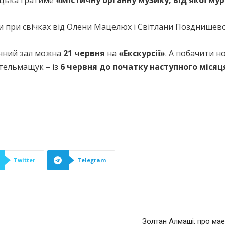
ецька гратиме
«Містичну органну музику, від якої му
и при свічках від Олени Мацелюх і Світлани Позднишево
анний зал можна
21 червня
на
«Екскурсії»
. А побачити н
тельмащук – із
6 червня до початку наступного місяц
Twitter
Telegram
Золтан Алмаші: про мае