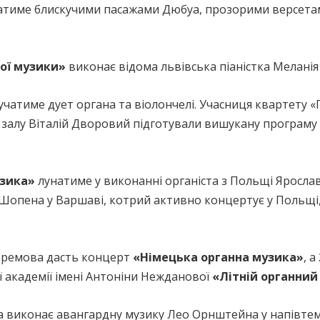
тиме блискучими пасажами Дюбуа, прозорими версета
ної музики»
виконає відома львівська піаністка Мелані
учатиме дует органа та віолончелі. Учасниця квартету «
о залу Віталій Дворовий підготували вишукану програму 
узика»
лунатиме у виконанні органіста з Польщі Яросла
опена у Варшаві, котрий активно концертує у Польщі, Че
Єфремова дасть концерт
«Німецька органна музика»
, а
ї академії імені Антоніни Нежданової
«Літній органний
а виконає авангардну музику Лео Орнштейна у напівтем