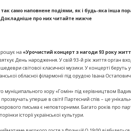
так само наповнене подіями, як і будь-яка інша пора 
й. Докладніше про них читайте нижче
прошує на
«Урочистий концерт з нагоди 93 року житт
яткує День народження. У свій 93-й рік життя орган вх
шедеври світової класичної музики. У концерті беруть уч
нської обласної філармонії під орудою Івана Остапович
го муніципального хору «Гомін» під керівництвом Вадим
прозвучать уперше в світі! Партесний спів – це унікаль
о хорового письма є неповторними. Багато років про па
торінки історії української культури.
йматиме високого гостя з Франції! О 19:00 відбудеться 