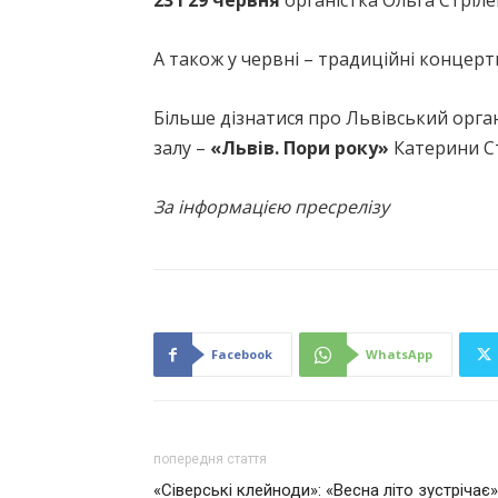
23 і 29 червня
органістка Ольга Стріл
А також у червні – традиційні концерт
Більше дізнатися про Львівський орг
залу –
«Львів. Пори року»
Катерини С
За інформацією пресрелізу
Facebook
WhatsApp
попередня стаття
«Сіверські клейноди»: «Весна літо зустрічає»