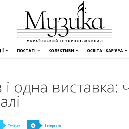
ІЇ
ПОСТАТІ
КОЛЕКТИВИ
ОСВІТА І КАР’ЄРА
МУЗИКА
 і одна виставка:
алі
Twitter
Telegram