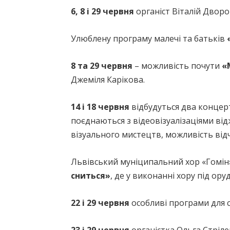
6, 8 і 29 червня
органіст Віталій Дворо
Улюблену програму малечі та батьків
8 та 29 червня
– можливість почути
«
Джеміля Карікова.
14 і 18 червня
відбудуться два конце
поєднаються з відеовізуалізаціями від
візуального мистецтв, можливість відч
Львівський муніципальний хор «Гомі
сниться»
, де у виконанні хору під ор
22 і 29 червня
особливі програми для 