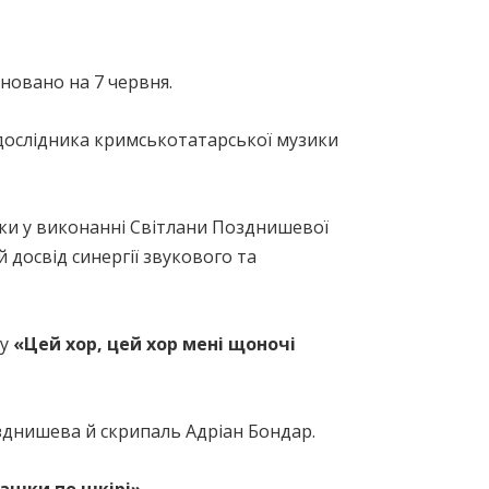
новано на 7 червня.
дослідника кримськотатарської музики
ики у виконанні Світлани Позднишевої
 досвід синергії звукового та
му
«Цей хор, цей хор мені щоночі
зднишева й скрипаль Адріан Бондар.