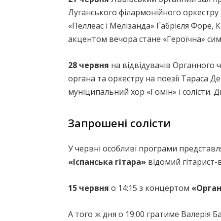
Луганського філармонійного оркестру 
«Пеллеас і Мелізанда» Ґабрієля Форе,
акцентом вечора стане «Героїчна» сим
28 червня
на відвідувачів Органного ч
органа та оркестру на поезії Тараса Д
муніципальний хор «Гомін» і солісти.
Запрошені солісти
У червні особливі програми представля
«Іспанська гітара»
відомий гітарист-в
15 червня
о 14:15 з концертом
«Орган
А того ж дня о 19:00 гратиме Валерія 