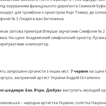
під керуванням французького дириґента Семюеля Куфінь
 Концерт для тромбона з оркестром Анрі Томазі, де сол
фонія № 3 Людвіга ван Бетховена.
екає світова прем’єра! Вперше звучатиме Симфонія № 2 І
емка. На сцені: Академічний симфонічний оркестр Лугансь
 Дириґуватиме композитор.
ть запрошені органісти з інших міст.
7 червня
на сцені
іртуоз, заслужений артист України Андрій Остапенко.
ні шедеври: Бах. В’єрн. Дюбуа»
виступить молодий орг
Балаховська – народна артистка України, солістка Націон