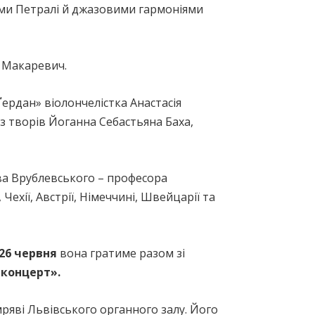
ми Петралі й джазовими гармоніями
я Макаревич.
Ґердан» віолончелістка Анастасія
з творів Йоганна Себастьяна Баха,
ва Врублевського – професора
хії, Австрії, Німеччині, Швейцарії та
26 червня
вона гратиме разом зі
 концерт».
ряві Львівського органного залу. Його