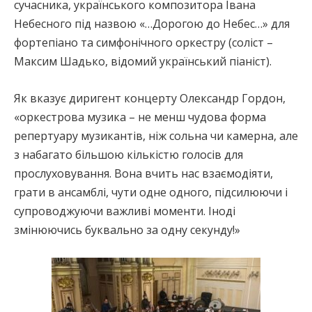
сучасника, українського композитора Івана
Небесного під назвою «…Дорогою до Небес…» для
фортепіано та симфонічного оркестру (соліст –
Максим Шадько, відомий український піаніст).
Як вказує диригент концерту Олександр Гордон,
«оркестрова музика – не менш чудова форма
репертуару музикантів, ніж сольна чи камерна, але
з набагато більшою кількістю голосів для
прослуховування. Вона вчить нас взаємодіяти,
грати в ансамблі, чути одне одного, підсилюючи і
супроводжуючи важливі моменти. Іноді
змінюючись буквально за одну секунду!»