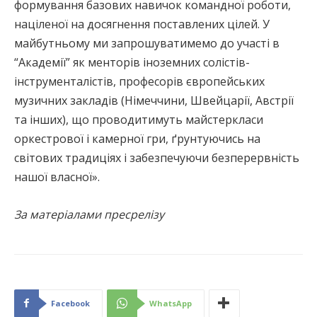
формування базових навичок командної роботи,
націленої на досягнення поставлених цілей. У
майбутньому ми запрошуватимемо до участі в
“Академії” як менторів іноземних солістів-
інструменталістів, професорів європейських
музичних закладів (Німеччини, Швейцарії, Австрії
та інших), що проводитимуть майстеркласи
оркестрової і камерної гри, ґрунтуючись на
світових традиціях і забезпечуючи безперервність
нашої власної».
За матеріалами пресрелізу
Facebook
WhatsApp