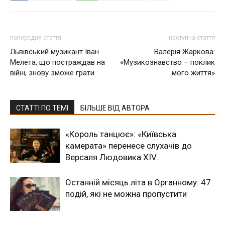
попередня стаття
наступна стаття
Львівський музикант Іван
Валерія Жаркова:
Мелета, що постраждав на
«Музикознавство – поклик
війні, знову зможе грати
мого життя»
СТАТТІ ПО ТЕМІ
БІЛЬШЕ ВІД АВТОРА
«Король танцює»: «Київська
камерата» перенесе слухачів до
Версаля Людовика XIV
Останній місяць літа в Органному: 47
подій, які не можна пропустити