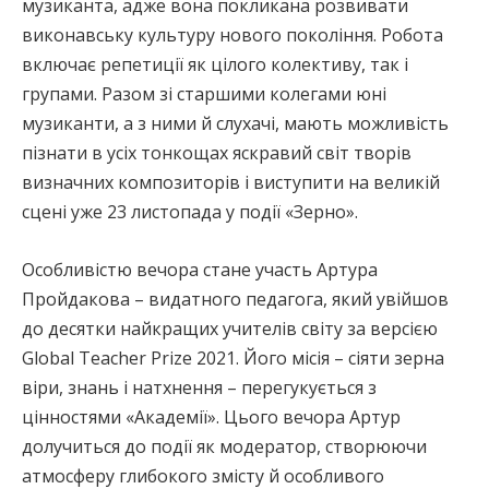
музиканта, адже вона покликана розвивати
виконавську культуру нового покоління. Робота
включає репетиції як цілого колективу, так і
групами. Разом зі старшими колегами юні
музиканти, а з ними й слухачі, мають можливість
пізнати в усіх тонкощах яскравий світ творів
визначних композиторів і виступити на великій
сцені уже 23 листопада у події «Зерно».
Особливістю вечора стане участь Артура
Пройдакова – видатного педагога, який увійшов
до десятки найкращих учителів світу за версією
Global Teacher Prize 2021. Його місія – сіяти зерна
віри, знань і натхнення – перегукується з
цінностями «Академії». Цього вечора Артур
долучиться до події як модератор, створюючи
атмосферу глибокого змісту й особливого