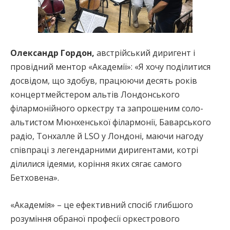
Олександр Гордон,
австрійський диригент і
провідний ментор «Академії»: «Я хочу поділитися
досвідом, що здобув, працюючи десять років
концертмейстером альтів Лондонського
філармонійного оркестру та запрошеним соло-
альтистом Мюнхенської філармонії, Баварського
радіо, Тонхалле й LSO у Лондоні, маючи нагоду
співпраці з легендарними диригентами, котрі
ділилися ідеями, коріння яких сягає самого
Бетховена».
«Академія» – це ефективний спосіб глибшого
розуміння обраної професії оркестрового