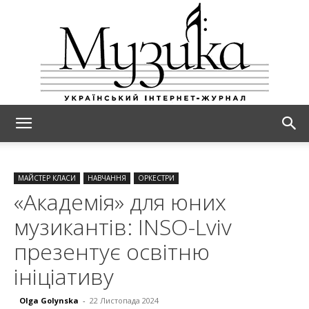
МУЗИКА
МАЙСТЕР КЛАСИ
НАВЧАННЯ
ОРКЕСТРИ
«Академія» для юних
музикантів: INSO-Lviv
презентує освітню
ініціативу
Olga Golynska
-
22 Листопада 2024