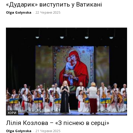
«Дударик» виступить у Ватикані
Olga Golynska
-
22 Червня 2025
ХОРИ
Лілія Козлова – «З піснею в серці»
Olga Golynska
-
21 Червня 2025