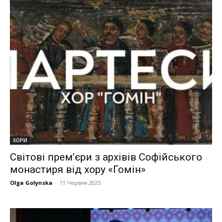
ХОРИ
Світові премʼєри з архівів Софійського
монастиря від хору «Гомін»
Olga Golynska
-
11 Червня 2025