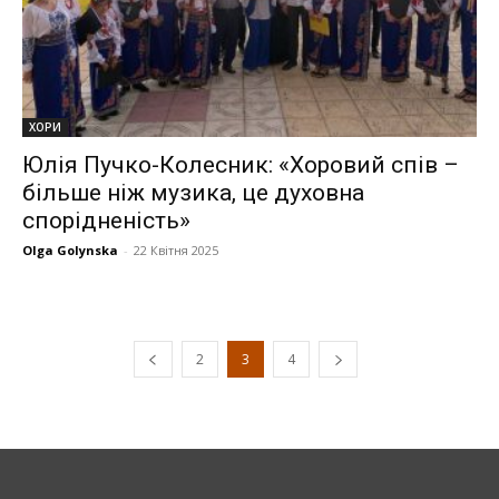
ХОРИ
Юлія Пучко-Колесник: «Хоровий спів –
більше ніж музика, це духовна
спорідненість»
Olga Golynska
-
22 Квітня 2025
2
3
4