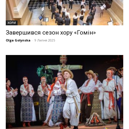
ХОРИ
Завершився сезон хору «Гомін»
Olga Golynska
-
9 Липня 2025