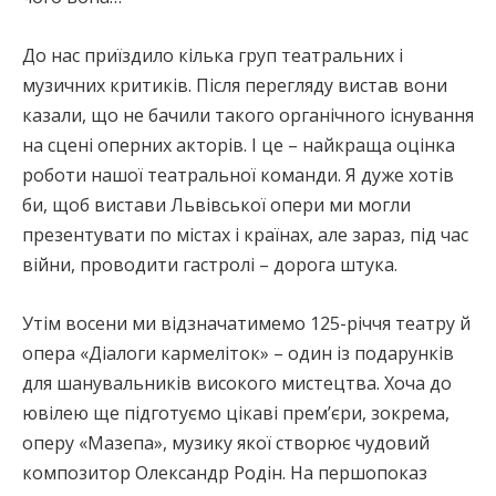
До нас приїздило кілька груп театральних і
музичних критиків. Після перегляду вистав вони
казали, що не бачили такого органічного існування
на сцені оперних акторів. І це – найкраща оцінка
роботи нашої театральної команди. Я дуже хотів
би, щоб вистави Львівської опери ми могли
презентувати по містах і країнах, але зараз, під час
війни, проводити гастролі – дорога штука.
Утім восени ми відзначатимемо 125-річчя театру й
опера «Діалоги кармеліток» – один із подарунків
для шанувальників високого мистецтва. Хоча до
ювілею ще підготуємо цікаві прем’єри, зокрема,
оперу «Мазепа», музику якої створює чудовий
композитор Олександр Родін. На першопоказ