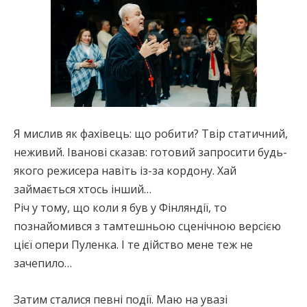
Я мислив як фахівець: що робити? Твір статичний,
неживий. Іванові сказав: готовий запросити будь-
якого режисера навіть із-за кордону. Хай
займається хтось інший…
Річ у тому, що коли я був у Фінляндії, то
познайомився з тамтешньою сценічною версією
цієї опери Пуленка. І те дійство мене теж не
зачепило…
Затим сталися певні події. Маю на увазі