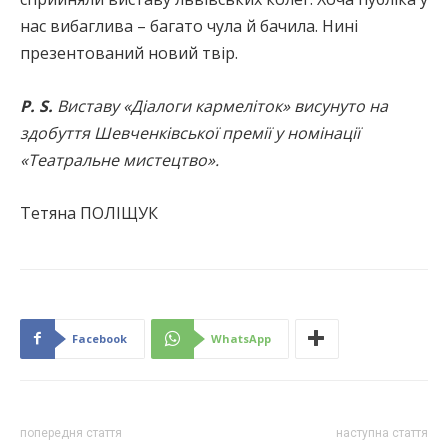
нас вибаглива – багато чула й бачила. Нині
презентований новий твір.
Р. S.
Виставу «Діалоги кармеліток» висунуто на
здобуття Шевченківської премії у номінації
«Театральне мистецтво».
Тетяна ПОЛІЩУК
Facebook
WhatsApp
попередня стаття
наступна стаття