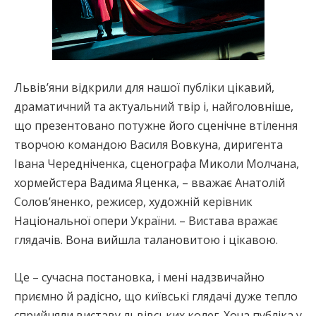
Львів’яни відкрили для нашої публіки цікавий,
драматичний та актуальний твір і, найголовніше,
що презентовано потужне його сценічне втілення
творчою командою Василя Вовкуна, диригента
Івана Чередніченка, сценографа Миколи Молчана,
хормейстера Вадима Яценка, – вважає Анатолій
Солов’яненко, режисер, художній керівник
Національної опери України. – Вистава вражає
глядачів. Вона вийшла талановитою і цікавою.
Це – сучасна постановка, і мені надзвичайно
приємно й радісно, що київські глядачі дуже тепло
сприйняли виставу львівських колег. Хоча публіка у