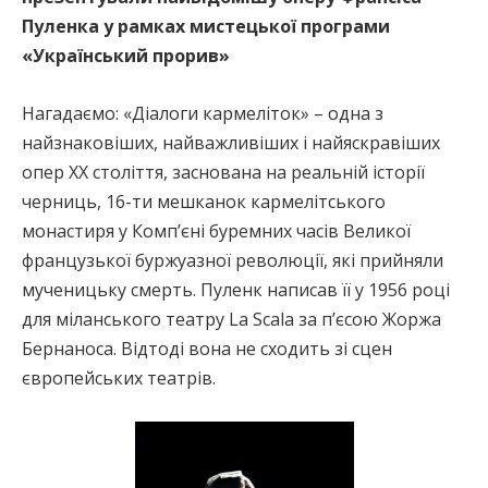
Пуленка у рамках мистецької програми
«Український прорив»
Нагадаємо: «Діалоги кармеліток» – одна з
найзнаковіших, найважливіших і найяскравіших
опер XX століття, заснована на реальній історії
черниць, 16-ти мешканок кармелітського
монастиря у Комп’єні буремних часів Великої
французької буржуазної революції, які прийняли
мученицьку смерть. Пуленк написав її у 1956 році
для міланського театру La Scala за п’єсою Жоржа
Бернаноса. Відтоді вона не сходить зі сцен
європейських театрів.