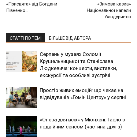
«Присвята» від Богдани
«Зимова казка»
Півненко…
Національної капели
бандуристів
СТАТТІ ПО ТЕМІ
БІЛЬШЕ ВІД АВТОРА
Серпень у музеях Соломії
Крушельницької та Станіслава
Людкевича: концерти, виставки,
екскурсії та особливі зустрічі
Простір живих емоцій: що чекає на
відвідувачів «Гомін Центру» у серпні
«Опера для всіх» у Мюнхені. Гасло з
подвійним сенсом (частина друга)