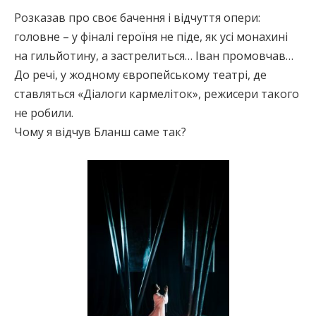
Розказав про своє бачення і відчуття опери:
головне – у фіналі героїня не піде, як усі монахині
на гильйотину, а застрелиться… Іван промовчав…
До речі, у жодному європейському театрі, де
ставляться «Діалоги кармеліток», режисери такого
не робили.
Чому я відчув Бланш саме так?