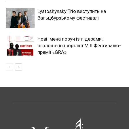
Lyatoshynsky Trio виступить на
Зальцбурзькому фестивалі
Нові імена поруч із лідерами:
оголошено шортліст VIII Фестивалю-
премії «GRA»