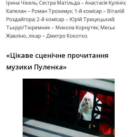
Ірина Чікель; Сестра Матільда – Анастасія Кулініч;
Капелан – Роман Трохимук; 1-й комісар – Віталій
Роздайгора; 2-й комісар – Юрій Трицецький;
Тьєррі/Тюремник – Микола Корнутяк; Месьє
Жавліно, лікар – Дмитро Кокотко.
«Цікаве сценічне прочитання
музики Пуленка»