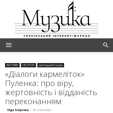
МУЗИКА
ВИСТАВИ
ГАСТРОЛІ
мистецький соціум
«Діалоги кармеліток»
Пуленка: про віру,
жертовність і відданість
переконанням
Olga Golynska
-
18 Січня 2025