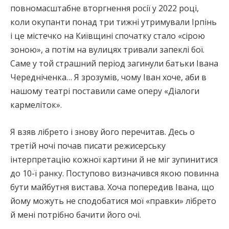
повномасштабне вторгнення росії у 2022 році,
коли окупанти понад три тижні утримували Ірпінь
і це містечко на Київщині спочатку стало «сірою
зоною», а потім на вулицях тривали запеклі бої.
Саме у той страшний період загинули батьки Івана
Чередніченка… Я зрозумів, чому Іван хоче, аби в
нашому театрі поставили саме оперу «Діалоги
кармеліток».
Я взяв лібрето і знову його перечитав. Десь о
третій ночі почав писати режисерську
інтерпретацію кожної картини й не міг зупинитися
до 10-ї ранку. Поступово визначився якою повинна
бути майбутня вистава. Хоча попередив Івана, що
йому можуть не сподобатися мої «правки» лібрето
й мені потрібно бачити його очі.