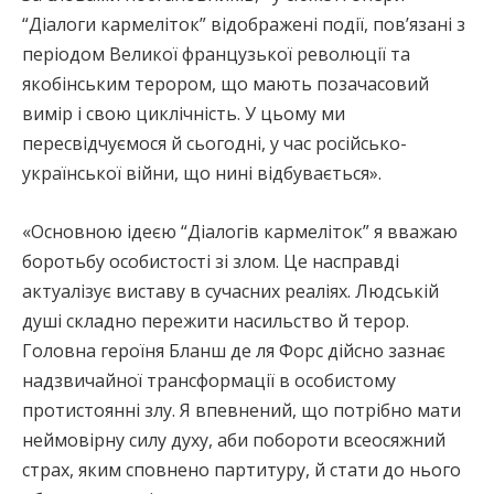
“Діалоги кармеліток” відображені події, повʼязані з
періодом Великої французької революції та
якобінським терором, що мають позачасовий
вимір і свою циклічність. У цьому ми
пересвідчуємося й сьогодні, у час російсько-
української війни, що нині відбувається».
«Основною ідеєю “Діалогів кармеліток” я вважаю
боротьбу особистості зі злом. Це насправді
актуалізує виставу в сучасних реаліях. Людській
душі складно пережити насильство й терор.
Головна героїня Бланш де ля Форс дійсно зазнає
надзвичайної трансформації в особистому
протистоянні злу. Я впевнений, що потрібно мати
неймовірну силу духу, аби побороти всеосяжний
страх, яким сповнено партитуру, й стати до нього