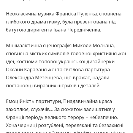
Неокласична музика Франсіса Пуленка, сповнена
глибокого драматизму, була презентована під
батутою диригента Івана Чередніченка.
Мінімалістична сценографія Миколи Молчана,
сповнена містких символів головної християнської
ідеї, костюми топової української дизайнерки
Оксани Караванської та світлова партитура
Олександра Мезенцева, що вражає, надали
постановці виразних штрихів і деталей.
Емоційність партитури, її надзвичайна краса
захоплює, слухачів… За сюжетом залишатися у
Франції періоду великого терору – небезпечно.
Хоча черниці розгублені, перелякані та беззахисні