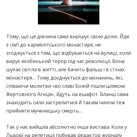
Тому, що ця дівчина сама вирішує свою долю. Йде
з сім’ї до кармелітського монастиря, не
згоджується з тим, що відбувається на вулиці, коли
вирує якобінський терор під час революції. Вона
шукає світла в житті, але бачить фальш і в стінах
монастиря… Тому доєднується до монахинь, які,
співаючи молитви «во славі Божій пішли шляхом
Жертовного Агнця», йдуть на ешафот. Бланш сама
знаходить сили застрелитися й таким чином теж
прийняти мученицьку смерть…
Так у нас вийшла абсолютно інша вистава. Коли у
Львові на репетиції побував редактор журналу