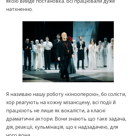
якою вийде постановка. Всі працювали дуже
натхненно.
Я називаю нашу роботу «кінооперою», бо солісти,
хор реагують на кожну мізансцену, всі події й
працюють не лише як вокалісти, а класні
драматичні актори. Вони знають що таке задача,
дія, реакції, кульмінація, що є надзадачею, для
чого вона…