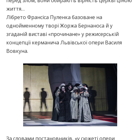
перед злом, вони обирають вірність церкві ціною
життя…
Лібрето Франсіса Пуленка базоване на
однойменному творі Жоржа Бернаноса й у
згаданій виставі «прочинане» у режисерській
концепції керманича Львівської опери Василя
Вовкуна.
За словами постановників, «у сюжеті опери