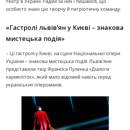
театр в Україні. Радий за них і пишаюся, що
особисто знаю цю творчу й патріотичну команду.
«Гастролі львів’ян у Києві – знакова
мистецька подія»
– Ці гастролі у Києві, на сцені Національної опери
України – знакова мистецька подія. Львів’яни
представили твір Франсіса Пуленка «Діалоги
кармеліток», який мало відомий навіть серед
українських опероманів.