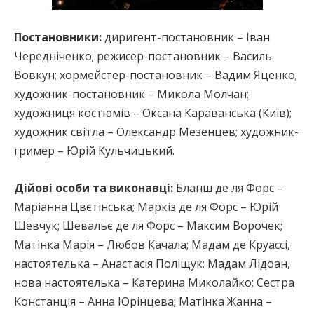
Постановники:
диригент-постановник – Іван
Чередніченко; режисер-постановник – Василь
Вовкун; хормейстер-постановник – Вадим Яценко;
художник-постановник – Микола Молчан;
художниця костюмів – Оксана Караванська (Київ);
художник світла – Олександр Мезенцев; художник-
гример – Юрій Кульчицький.
Дійові особи та виконавці:
Бланш де ля Форс –
Маріанна Цвєтінська; Маркіз де ля Форс – Юрій
Шевчук; Шевальє де ля Форс – Максим Ворочек;
Матінка Марія – Любов Качала; Мадам де Круассі,
настоятелька – Анастасія Поліщук; Мадам Лідоан,
нова настоятелька – Катерина Миколайко; Сестра
Констанція – Анна Юрінцева; Матінка Жанна –