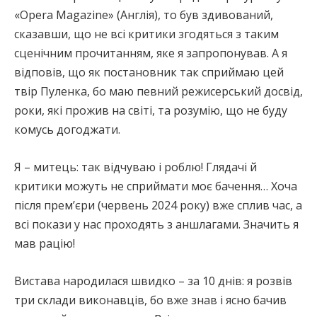
«Opera Magazine» (Англія), то був здивований,
сказавши, що не всі критики згодяться з таким
сценічним прочитанням, яке я запропонував. А я
відповів, що як постановник так сприймаю цей
твір Пуленка, бо маю певний режисерський досвід,
роки, які прожив на світі, та розумію, що не буду
комусь догоджати.
Я – митець: так відчуваю і роблю! Глядачі й
критики можуть не сприймати моє бачення… Хоча
після прем’єри (червень 2024 року) вже сплив час, а
всі покази у нас проходять з аншлагами. Значить я
мав рацію!
Вистава народилася швидко – за 10 днів: я розвів
три склади виконавців, бо вже знав і ясно бачив