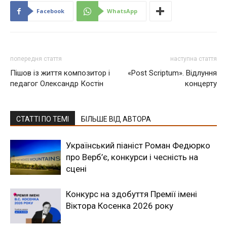
Facebook
WhatsApp
попередня стаття
наступна стаття
Пішов із життя композитор і
«Post Scriptum». Відлуння
педагог Олександр Костін
концерту
СТАТТІ ПО ТЕМІ
БІЛЬШЕ ВІД АВТОРА
Український піаніст Роман Федюрко
про Верб’є, конкурси і чесність на
сцені
Конкурс на здобуття Премії імені
Віктора Косенка 2026 року