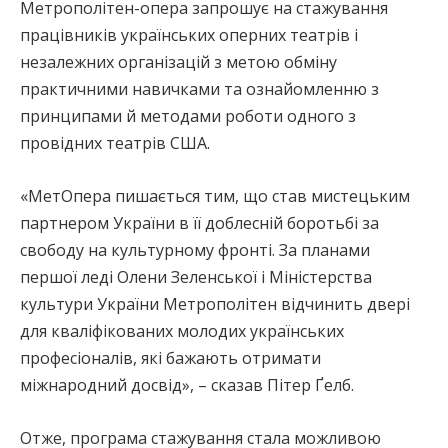
Метрополітен-опера запрошує на стажування
працівників українських оперних театрів і
незалежних організацій з метою обміну
практичними навичками та ознайомленню з
принципами й методами роботи одного з
провідних театрів США.
«МетОпера пишається тим, що став мистецьким
партнером України в її доблесній боротьбі за
свободу на культурному фронті. За планами
першої леді Олени Зеленської і Міністерства
культури України Метрополітен відчинить двері
для кваліфікованих молодих українських
професіоналів, які бажають отримати
міжнародний досвід», – сказав Пітер Ґелб.
Отже, програма стажування стала можливою