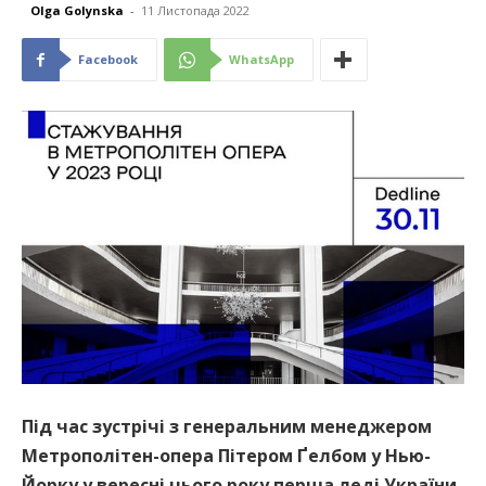
Olga Golynska
-
11 Листопада 2022
Facebook
WhatsApp
Під час зустрічі з генеральним менеджером
Метрополітен-опера Пітером Ґелбом у Нью-
Йорку у вересні цього року перша леді України