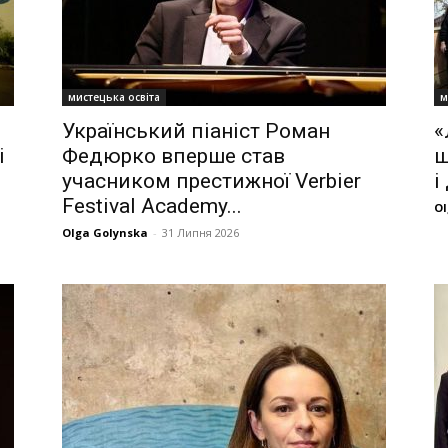
мистецька освіта
м
Український піаніст Роман
«
і
Федюрко вперше став
ш
учасником престижної Verbier
і
Festival Academy...
Ol
Olga Golynska
-
31 Липня 2026