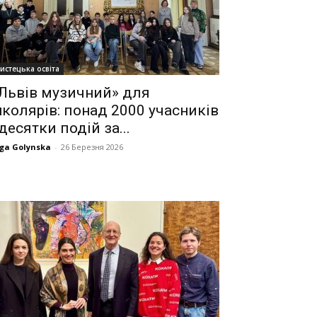
истецька освіта
Львів музичний» для
колярів: понад 2000 учасників
 десятки подій за...
ga Golynska
-
26 Березня 2026