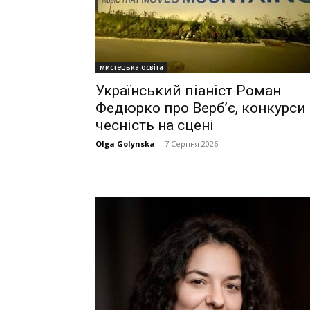
мистецька освіта
Український піаніст Роман
Федюрко про Верб’є, конкурси 
чесність на сцені
Olga Golynska
-
7 Серпня 2026