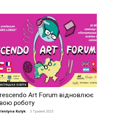
истецька освіта
rescendo Art Forum відновлює
вою роботу
lentyna Kulyk
-
3 Травня 2023