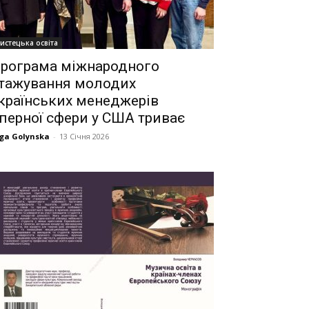
истецька освіта
рограма міжнародного
тажування молодих
країнських менеджерів
перної сфери у США триває
ga Golynska
-
13 Січня 2026