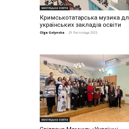
мистецька освіта
Кримськотатарська музика д
українських закладів освіти
Olga Golynska
-
29 Листопада 2025
мистецька освіта