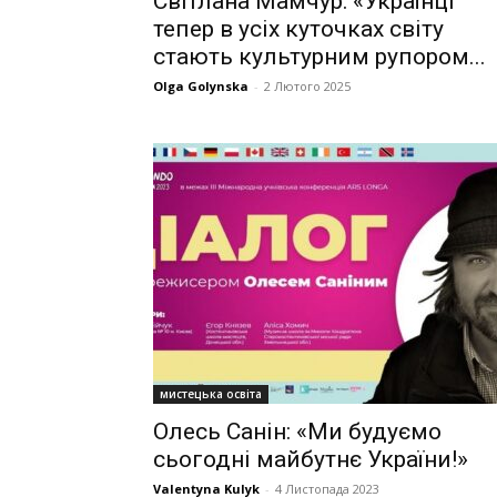
Світлана Мамчур: «Українці
тепер в усіх куточках світу
стають культурним рупором...
Olga Golynska
-
2 Лютого 2025
мистецька освіта
Олесь Санін: «Ми будуємо
сьогодні майбутнє України!»
Valentyna Kulyk
-
4 Листопада 2023