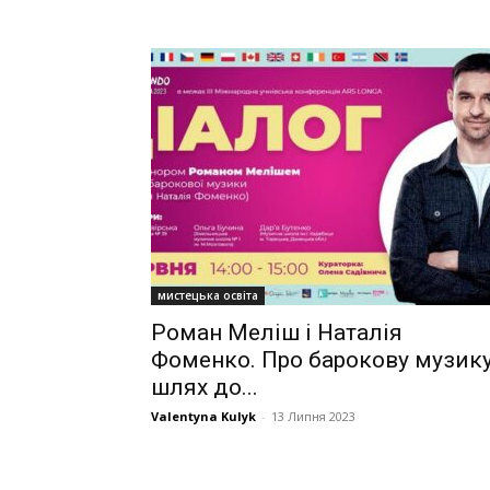
мистецька освіта
Роман Меліш і Наталія
Фоменко. Про барокову музику
шлях до...
Valentyna Kulyk
-
13 Липня 2023