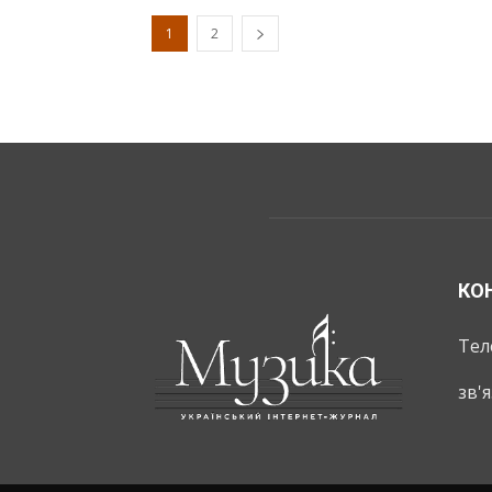
1
2
КО
Тел
зв'