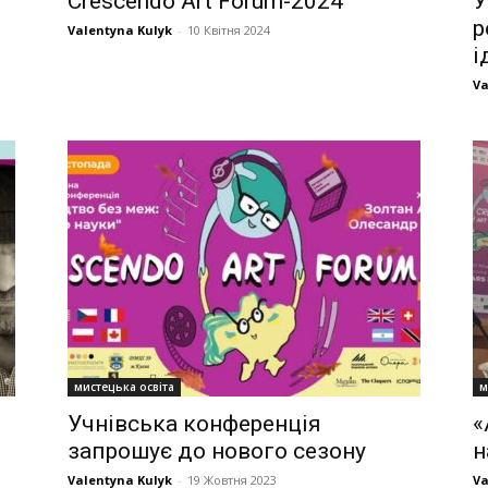
Crescendo Art Forum-2024
У
р
Valentyna Kulyk
-
10 Квітня 2024
і
Va
мистецька освіта
м
Учнівська конференція
«
запрошує до нового сезону
н
Valentyna Kulyk
-
19 Жовтня 2023
Va