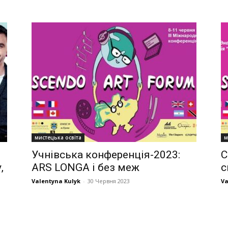
мистецька освіта
м
Учнівська конференція-2023:
C
,
ARS LONGA і без меж
с
Valentyna Kulyk
-
30 Червня 2023
Va