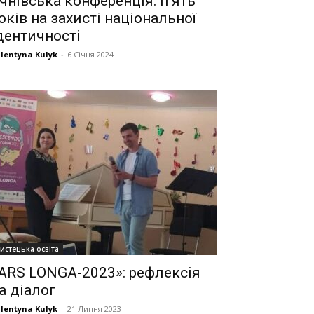
чнівська конференція: п’ять
оків на захисті національної
дентичності
lentyna Kulyk
-
6 Січня 2024
истецька освіта
ARS LONGA-2023»: рефлексія
а діалог
lentyna Kulyk
-
21 Липня 2023