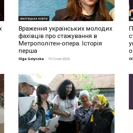
мистецька освіта
м
х
Враження українських молодих
П
фахівців про стажування в
с
Метрополітен-опера. Історія
у
перша
о
Olga Golynska
-
15 Січня 2026
Ol