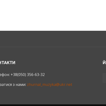
НТАКТИ
Й
ефон: +38(050) 356-63-32
язатися з нами:
zhurnal_muzyka@ukr.net