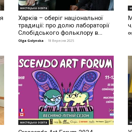
мистецька освіта
м
ля
Харків – оберіг національної
М
традиції: про долю лабораторії
ч
Слобідського фольклору в...
Ol
Olga Golynska
-
18 Вересня 2025
мистецька освіта
м