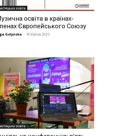
истецька освіта
узична освіта в країнах-
ленах Європейського Союзу
ga Golynska
-
18 Квітня 2025
истецька освіта