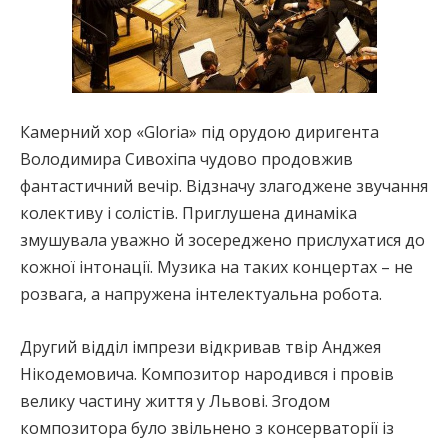
Камерний хор «Gloria» під орудою диригента
Володимира Сивохіпа чудово продовжив
фантастичний вечір. Відзначу злагоджене звучання
колективу і солістів. Приглушена динаміка
змушувала уважно й зосереджено прислухатися до
кожної інтонації. Музика на таких концертах – не
розвага, а напружена інтелектуальна робота.
Другий відділ імпрези відкривав твір Анджея
Нікодемовича. Композитор народився і провів
велику частину життя у Львові. Згодом
композитора було звільнено з консерваторії із