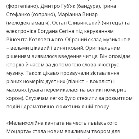
(фортепіано), Дмитро Губ’як (бандура), Ірина
Стефанко (сопрано), Маріанна Винар
(мелодекламація), Остап Сливинський (читець) та
електроніка Богдана Сегіна під керуванням
Вінсента Козловського. Обраний склад музикантів
– вельми цікавий і винятковий. Оригінальним
рішенням виявилося введення читця. Він оповідає
історію й часом за допомогою слова ілюструє
музику. Також цікаво прозвучали зіставлення
різних номерів: дуетних (піаніст – вокаліст) і
масових (увага перемикалася на великі номери з
хором). Слухачам легко було стежити за розвитком
подій і драматично-сюжетних ліній твору.
«Меланхолійна кантата на честь львівського
Моцарта» стала новим важливим твором для