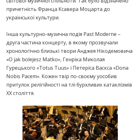
світової музичної спільноти. Так було відзначено
причетність Франца Ксавера Моцарта до
української культури.
Інша культурно-музична подія Past Moderne –
друга частина концерту, в якому прозвучали
хронологічно близькі твори Анджея Нікодемовича
«O jak bolejesz Matko», Генріка Миколая
Гурецького «Totus Tuus» і Петеріса Васкса «Dona
Nobis Pacem». Кожен твір по-своєму уособив
притулок релігійності на тлі бурхливих катаклізмів
XX століття.