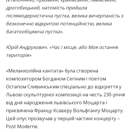
дрогобицький, натомість прийшла
післямодерністична пустка, велика вичерпаність з
безконечно відкритою потенційністю, велика
багатообіцяюча пустка».
Юрій Андрухович. «Час і місце, або Моя остання
територія»
«Меланхолійна кантата» була створена
композитором Богданом Сегіним і поетом
Остапом Сливинським спеціально до відкриття у
Львові скульптурної композиції на честь 230-річчя
від дня народження львівського Моцарта і
присвячена Францу Ксаверу Вольфгангу Моцарту.
Цей опус прозвучав у першій частині концерту –
Post Moderne.