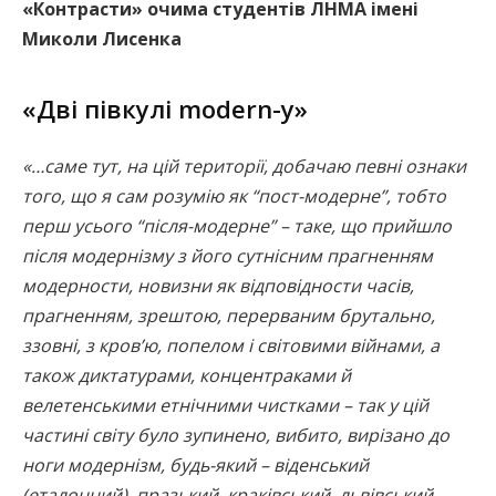
«Контрасти» очима студентів ЛНМА імені
Миколи Лисенка
«Дві півкулі modern-у»
«…саме тут, на цій території, добачаю певні ознаки
того, що я сам розумію як “пост-модерне”, тобто
перш усього “пiсля-модерне” – таке, що прийшло
після модернізму з його сутнісним прагненням
модерности, новизни як відповідности часів,
прагненням, зрештою, перерваним брутально,
ззовні, з кров’ю, попелом і світовими війнами, а
також диктатурами, концентраками й
велетенськими етнічними чистками – так у цій
частині світу було зупинено, вибито, вирізано до
ноги модернізм, будь-який – віденський
(еталонний), празький, краківський, львівський,