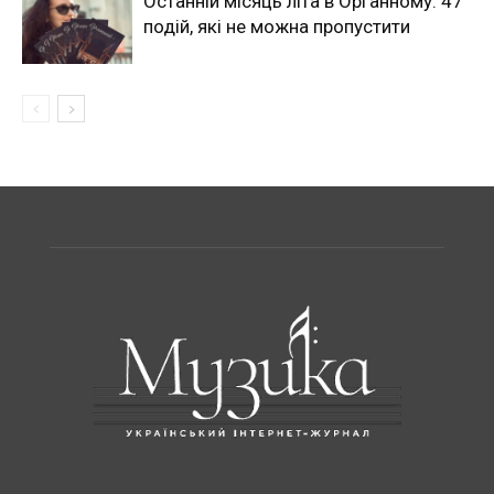
Останній місяць літа в Органному: 47
подій, які не можна пропустити