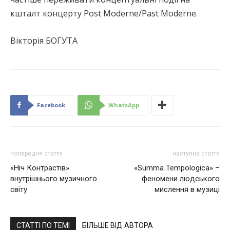
кшталт концерту Post Moderne/Past Moderne.
Вікторія БОГУТА
Facebook
WhatsApp
попередня стаття
наступна стаття
«Ніч Контрастів»
«Summa Tempologica» –
внутрішнього музичного
феномени людського
світу
мислення в музиці
СТАТТІ ПО ТЕМІ
БІЛЬШЕ ВІД АВТОРА