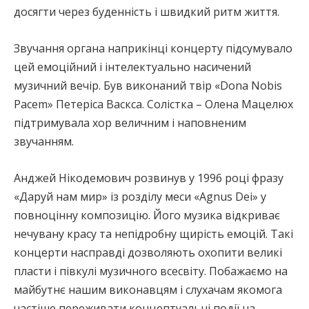
досягти через буденність і швидкий ритм життя.
Звучання органа наприкінці концерту підсумувало
цей емоційний і інтелектуально насичений
музичний вечір. Був виконаний твір «Dona Nobis
Pacem» Петеріса Васкса. Солістка – Олена Мацелюх
підтримувала хор величним і наповненим
звучанням.
Анджей Нікодемович розвинув у 1996 році фразу
«Даруй нам мир» із розділу меси «Agnus Dei» у
повноцінну композицію. Його музика відкриває
нечувану красу та непідробну щирість емоцій. Такі
концерти насправді дозволяють охопити великі
пласти і півкулі музичного всесвіту. Побажаємо на
майбутнє нашим виконавцям і слухачам якомога
частіше переживати концептуальні події на