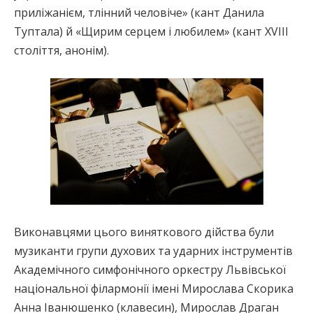
приліжанієм, тлінний человіче» (кант Данила
Туптала) й «Щирим серцем і любилем» (кант XVIII
століття, анонім).
Виконавцями цього виняткового дійства були
музиканти групи духових та ударних інструментів
Академічного симфонічного оркестру Львівської
національної філармонії імені Мирослава Скорика
Анна Іванюшенко (клавесин), Мирослав Драган