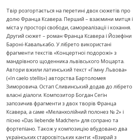
Твір розгортається на перетині двох сюжетів про
долю Франца Ксавера. Перший – взаємини митця і
міста у просторі свободи, самореалізації і кохання.
Другий сюжет – роман Франца Ксавера і Йозефіни
Бароні-Кавалькабо. У лібрето використані
фрагменти текстів «Концертної подорожі» з
мандрівного щоденника львівського Моцарта.
Автори вжили латинський текст «Гімну Львова»
(«In caelo stellis») авторства Бартоломея
Зиморовича. Остап Сливинський додав до лібрето
власні діалоги. Композитор Богдан Сегін
запозичив фрагменти з двох творів Франца
Ксавера, а саме «Меланхолійний полонез № 2» і
пісню «Das liebende Madchen» для сопрано та
фортепіано. Також у композицію вбудовано два
українських старосвітських канти: «Взирай з