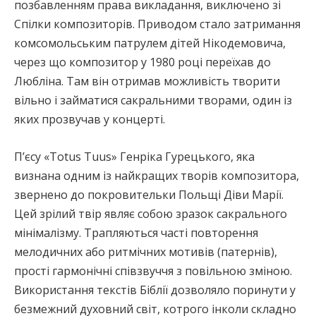
позбавленням права викладання, виключено зі
Спілки композиторів. Приводом стало затримання
комсомольським патрулем дітей Нікодемовича,
через що композитор у 1980 році переїхав до
Любліна. Там він отримав можливість творити
вільно і займатися сакральними творами, один із
яких прозвучав у концерті.
П’єсу «Totus Tuus» Генріка Гурецького, яка
визнана одним із найкращих творів композитора,
звернено до покровительки Польщі Діви Марії.
Цей зрілий твір являє собою зразок сакрального
мінімалізму. Трапляються часті повторення
мелодичних або ритмічних мотивів (патернів),
прості гармонічні співзвуччя з повільною зміною.
Використання текстів Біблії дозволяло поринути у
безмежний духовний світ, котрого інколи складно