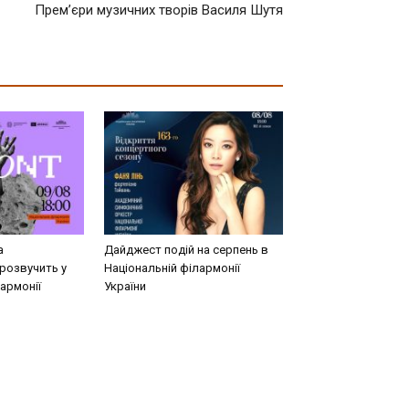
Прем’єри музичних творів Василя Шутя
а
Дайджест подій на серпень в
розвучить у
Національній філармонії
армонії
України