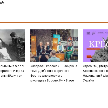
є!»
льницька в ролі
«Озброєні красою» – наскрізна
«Креонт» Дмитр
етралогії Ріхарда
тема Дев’ятого щорічного
Бортнянського п
ень нібелунга»
фестивалю високого
Національній філ
мистецтва Bouquet Kyiv Stage
України