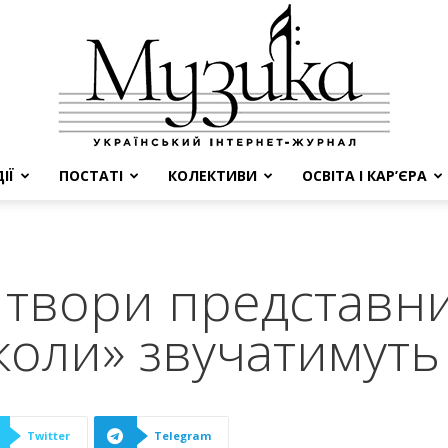
ІЇ
ПОСТАТІ
КОЛЕКТИВИ
ОСВІТА І КАР’ЄРА
МУЗИКА
 твори представни
коли» звучатимуть
Twitter
Telegram