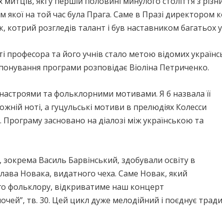
митців, які у першій половині минулого століття з різ
якої на той час була Прага. Саме в Празі директором 
, котрий розгледів талант і був наставником багатьох у
 професора та його учнів стало метою відомих українсь
мпонування програми розповідає Віоліна Петриченко.
астроями та фольклорними мотивами. Я б назвала її
ожній ноті, а гуцульські мотиви в прелюдіях Колесси
Програму засновано на діалозі між українською та
, зокрема Василь Барвінський, здобували освіту в
зслава Новака, видатного чеха. Саме Новак, який
го фольклору, відкриватиме наш концерт
очей”, тв. 30. Цей цикл дуже мелодійний і поєднує трад