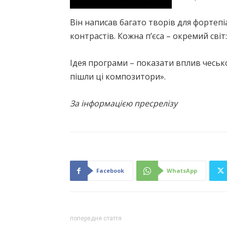
Він написав багато творів для фортепі
контрастів. Кожна п’єса – окремий світ
Ідея програми – показати вплив чесь
пішли ці композитори».
За інформацією пресрелізу
Facebook
WhatsApp
попередня стаття