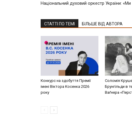
Національний духовий оркестр України: «Ми 
СТАТТІ ПО ТЕМІ
БІЛЬШЕ ВІД АВТОРА
Конкурс на здобуття Премії
Соломія Круше
імені Віктора Косенка 2026
Брунгільди в т
року
Ваґнера «Перст