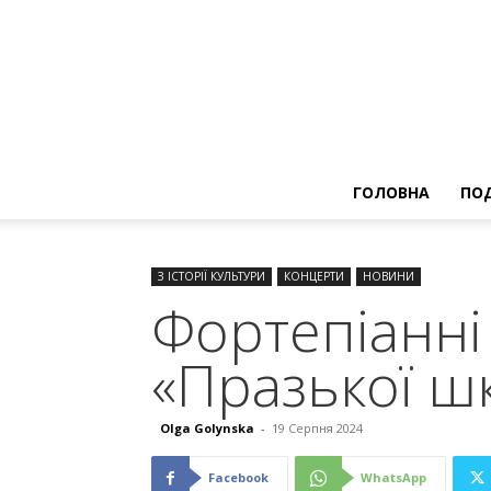
ГОЛОВНА
ПОД
З ІСТОРІЇ КУЛЬТУРИ
КОНЦЕРТИ
НОВИНИ
Фортепіанні
«Празької ш
Olga Golynska
-
19 Серпня 2024
Facebook
WhatsApp