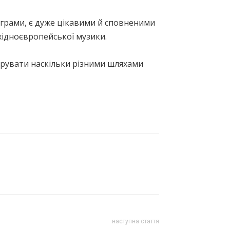
рограми, є дуже цікавими й сповненими
західноєвропейської музики.
трувати наскільки різними шляхами
наступна стаття