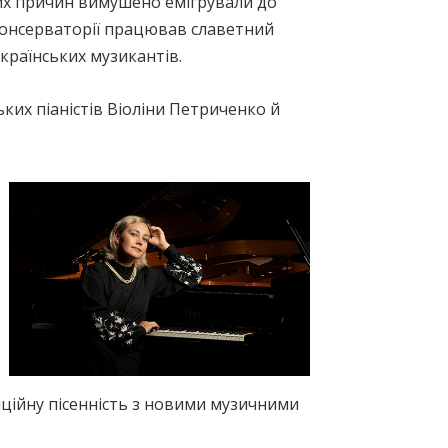
них причин вимушено емігрували до
консерваторії працював славетний
країнських музикантів.
ких піаністів Віоліни Петриченко й
иційну пісенність з новими музичними