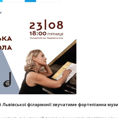
ні Львівської філармонії звучатиме фортепіанна му