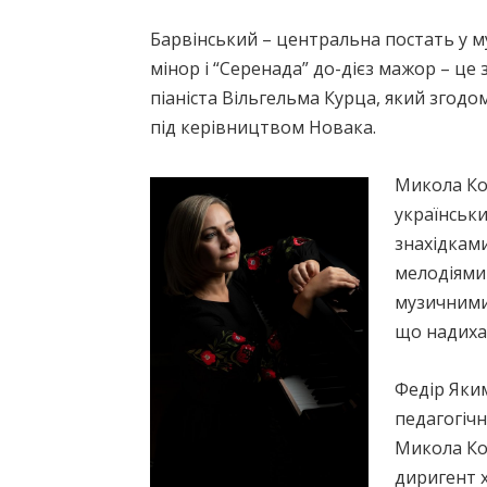
Барвінський – центральна постать у му
мінор і “Серенада” до-дієз мажор – це 
піаніста Вільгельма Курца, який згод
під керівництвом Новака.
Микола Ко
українськи
знахідкам
мелодіями 
музичними
що надихаю
Федір Яки
педагогічн
Микола Кол
диригент х