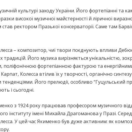
зичній культурі заходу України. Його фортепіанні та ка
зразки високої музичної майстерності й ліричної виразно
ом став ректором Празької консерваторії. Саме там Бар
лесса – композитор, чиї твори поєднують впливи Дебюсс
х традицій. Його музика вирізняється унікальністю, з
и, поліфонічною фортепіанною фактурою та енергійни
Карпат, Колесса втілив їх у творчості, органічно синт
 тенденціями. Його прелюдії, особливо “Гуцульський п
ть і сьогодні.
менко з 1924 року працював професором музичного від
ого інституту імені Михайла Драгоманова у Празі. Серед
есса. У цей час Якименко був дуже активним: як композ
ору.