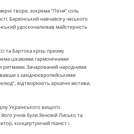
мерні твори, зокрема “Пісня” соль
сті. Барвінський навчався у чеського
вінський удосконалював майстерність
і та Бартока крізь призму
окрема цікавими гармонічними
ми ритмами. Зачарований народними
езувавши з західноєвропейськими
релюд”, відтворюють архаїчні мотиви,
ділу Українського вищого
 його учнів були Зеновій Лисько та
итор, концертуючий піаніст і