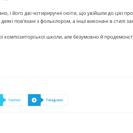
ано, і його дві чотириручні сюїти, що увійшли до цієї п
: деякі пов’язані з фольклором, а інші виконані в стилі 
кої композиторської школи, але безумовно й продемонс
Twitter
Telegram