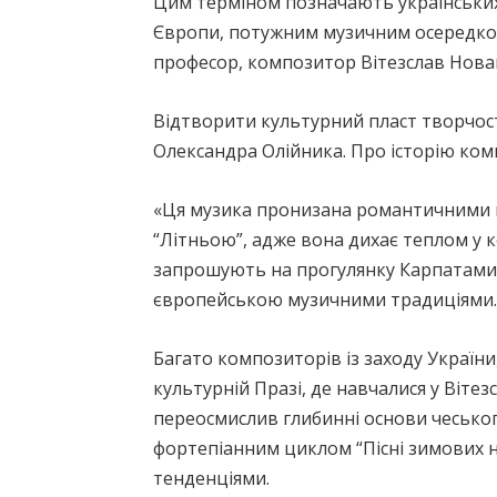
Цим терміном позначають українських 
Європи, потужним музичним осередком 
професор, композитор Вітезслав Новак
Відтворити культурний пласт творчості
Олександра Олійника. Про історію ко
«Ця музика пронизана романтичними н
“Літньою”, адже вона дихає теплом у к
запрошують на прогулянку Карпатами. 
європейською музичними традиціями.
Багато композиторів із заходу України
культурній Празі, де навчалися у Віте
переосмислив глибинні основи чесько
фортепіанним циклом “Пісні зимових н
тенденціями.