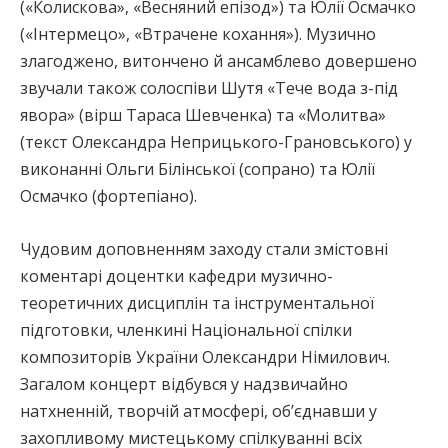
(«Колискова», «Весняний епізод») та Юлії Осмачко
(«Інтермецо», «Втрачене кохання»). Музично
злагоджено, витончено й ансамблево довершено
звучали також солоспіви Шутя «Тече вода з-під
явора» (вірш Тараса Шевченка) та «Молитва»
(текст Олександра Неприцького-Грановського) у
виконанні Ольги Білінської (сопрано) та Юлії
Осмачко (фортепіано).
Чудовим доповненням заходу стали змістовні
коментарі доцентки кафедри музично-
теоретичних дисциплін та інструментальної
підготовки, членкині Національної спілки
композиторів України Олександри Німилович.
Загалом концерт відбувся у надзвичайно
натхненній, творчій атмосфері, об’єднавши у
захопливому мистецькому спілкуванні всіх