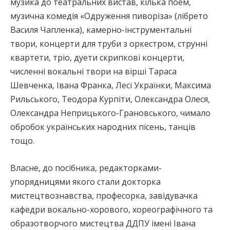
музика до театральних вистав, кілька поем,
музична комедія «Одруження пиворіза» (лібрето
Василя Чапленка), камерно-інструментальні
твори, концерти для труби з оркестром, струнні
квартети, тріо, дуети скрипкові концерти,
численні вокальні твори на вірші Тараса
Шевченка, Івана Франка, Лесі Українки, Максима
Рильського, Теодора Курпіти, Олександра Олеся,
Олександра Неприцького-Грановського, чимало
обробок українських народних пісень, танців
тощо.
Власне, до посібника, редакторками-
упорядницями якого стали докторка
мистецтвознавства, професорка, завідувачка
кафедри вокально-хорового, хореографічного та
образотворчого мистецтва ДДПУ імені Івана