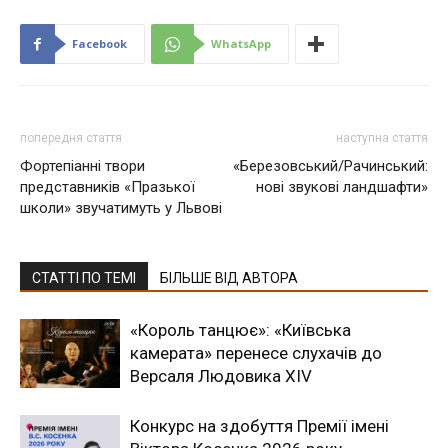
Facebook
WhatsApp
попередня стаття
наступна стаття
Фортепіанні твори
«Березовський/Рачинський:
представників «Празької
нові звукові ландшафти»
школи» звучатимуть у Львові
СТАТТІ ПО ТЕМІ
БІЛЬШЕ ВІД АВТОРА
«Король танцює»: «Київська
камерата» перенесе слухачів до
Версаля Людовика XIV
Конкурс на здобуття Премії імені