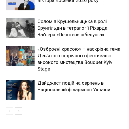
Віктора Косенка 2026 року
Соломія Крушельницька в ролі
Брунгільди в тетралогії Ріхарда
Ваґнера «Перстень нібелунга»
«Озброєні красою» – наскрізна тема
Дев’ятого щорічного фестивалю
високого мистецтва Bouquet Kyiv
Stage
Дайджест подій на серпень в
Національній філармонії України