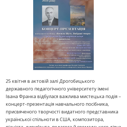
25 квітня в актовій залі Дрогобицького
державного педагогічного університету імені
Івана Франка відбулася важлива мистецька подія –
концерт-презентація навчального посібника,
присвяченого творчості видатного представника
української спільноти в США, композитора,
піаніста, дириґента, педагога й громадського діяча