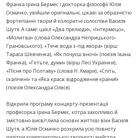
Франка Ірина Бермес і докторка філософії Юлія
Осмачко, увійшли оригінальні, цікаві за образністю
фортепіанні твори й колоритні солоспіви Василя
Шутя. А саме: цикл «Два прелюди», «Інтермецо»,
«Молитва» (слова Олександра Неприцького-
Грановського), «Тече вода з-під явора» (вірш
Тараса Шевченка), «Як почуєш вночі» (поезія Івана
Франка), «Гетьте, думи» (вірш Лесі Українки),
«Пісня про Полтаву» (слова Н. Хмари), «Спіть,
скалічені» та «Яка краса: відродження країни!»
(поезія Олександра Олеся).
Відкрила програму концерту-презентації
професорка Ірина Бермес, котра захопливо й
змістовно висвітлила основні життєві віхи Василя
Шутя, а Юлія Осмачко розкрила усю повноту
палітри композиторської творчості майстра.