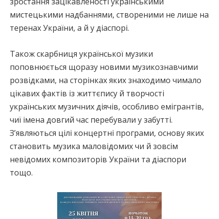
зростання зацікавленості українськими
мистецькими надбаннями, створеними не лише на
теренах України, а й у діаспорі.
Також скарбниця української музики
поповнюється щоразу новими музикознавчими
розвідками, на сторінках яких знаходимо чимало
цікавих фактів із життєпису й творчості
українських музичних діячів, особливо емігрантів,
чиї імена довгий час перебували у забутті.
З’являються цілі концертні програми, основу яких
становить музика маловідомих чи й зовсім
невідомих композиторів України та діаспори
тощо.