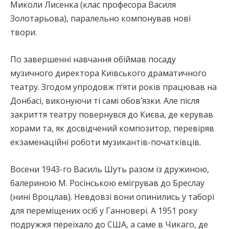
Миколи Лисенка (клас професора Василя
Золотарьова), паралельно компонував нові
твори.
По завершенні навчання обіймав посаду
музичного директора Київського драматичного
театру. Згодом упродовж п’яти років працював на
Донбасі, виконуючи ті самі обов’язки. Але після
закриття театру повернувся до Києва, де керував
хорами та, як досвідчений композитор, перевіряв
екзаменаційні роботи музикантів-початківців.
Восени 1943-го Василь Шуть разом із дружиною,
балериною М. Росінською емігрував до Бреслау
(нині Вроцлав). Невдовзі вони опинились у таборі
для переміщених осіб у Ганновері. А 1951 року
подружжя переїхало до США, а саме в Чикаго, де