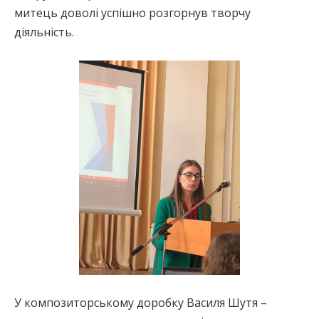
митець доволі успішно розгорнув творчу
діяльність.
У композиторському доробку Василя Шутя –