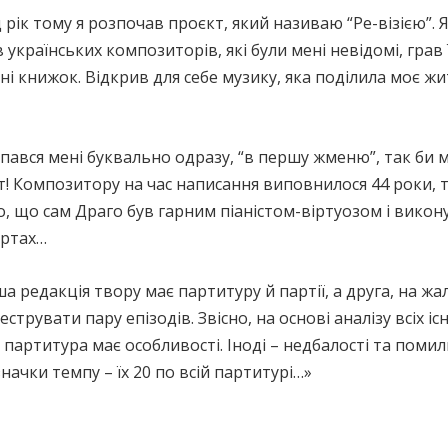
рік тому я розпочав проєкт, який називаю “Ре-візією”. 
 українських композиторів, які були мені невідомі, грав ї
ні книжок. Відкрив для себе музику, яка поділила моє житт
опався мені буквально одразу, “в першу жменю”, так би 
т! Композитору на час написання виповнилося 44 роки, 
о, що сам Драго був гарним піаністом-віртуозом і вико
ртах…
 редакція твору має партитуру й партії, а друга, на жаль,
струвати пару епізодів. Звісно, на основі аналізу всіх і
партитура має особливості. Іноді – недбалості та помилк
начки темпу – їх 20 по всій партитурі…»