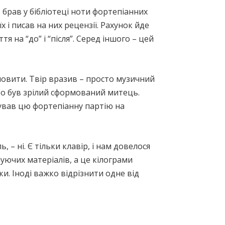
Я брав у бібліотеці ноти фортепіанних
х і писав на них рецензії. Рахунок йде
я на “до” і “після”. Серед іншого – цей
мовити. Твір вразив – просто музичний
то був зрілий сформований митець.
нував цю фортепіанну партію на
 – ні. Є тільки клавір, і нам довелося
снуючих матеріалів, а це кілограми
и. Іноді важко відрізнити одне від