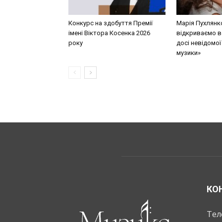
Конкурс на здобуття Премії
Марія Пухлянк
імені Віктора Косенка 2026
відкриваємо в
року
досі невідомої
музики»
КО
Тел