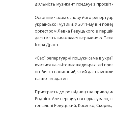
діяльність музикант поєднує з просві
Останнім часом основу його репертуар
української музики. У 2011-му він пов
оркестром Левка Ревуцького в першій 
десятиліть вважалася втраченою. Тепе
Ігоря Драго.
«Свої репертуарні пошуки саме в україн
вчитися на світових шедеврах, які при
особисто написаний, який дасть можлив
на що ти здатен.
Пристрасть до розвідництва приводила
Родріго. Але передчуття підказувало, 
геніальні Ревуцький, Косенко, Скорик,