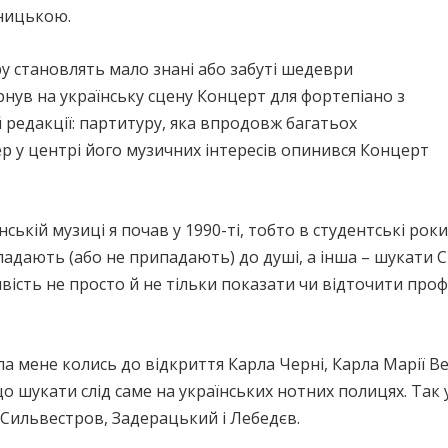
тницькою.
у становлять мало знані або забуті шедеври
ернув на українську сцену Концерт для фортепіано з
редакції: партитуру, яка впродовж багатьох
р у центрі його музичних інтересів опинився Концерт
ській музиці я почав у 1990-ті, тобто в студентські роки
падають (або не припадають) до душі, а інша – шукати СВ
ість не просто й не тільки показати чи відточити профе
 мене колись до відкриття Карла Черні, Карла Марії Ве
що шукати слід саме на українських нотних полицях. Так 
 Сильвестров, Задерацький і Лебедєв.