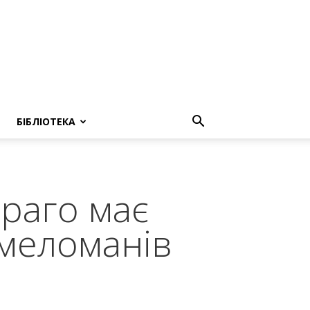
БІБЛІОТЕКА
раго має
 меломанів