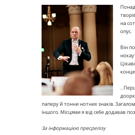
Понад 
творів
на сот
опус.
Він п
нокау
Цікав
конце
…Перша
доорке
паперу й тонни нотних знаків. Загалом 
іншого. Місцями я від себе додавав поз
За інформацією пресрелізу