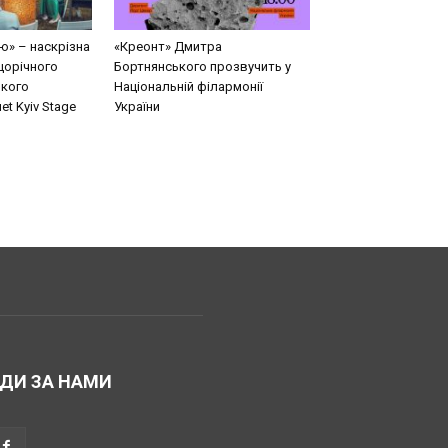
ю» – наскрізна
«Креонт» Дмитра
щорічного
Бортнянського прозвучить у
кого
Національній філармонії
t Kyiv Stage
України
ДИ ЗА НАМИ