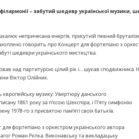
 філармонії – забутий шедевр української музики, ше
ашкалює непричесана енергія, присутній певний бруталіз
 захоплено говорить про Концерт для фортепіано з оркес
забуті шедеври українського мистецтва.
цював над партитурою цілий рік і… шукав сподвижника.
їни Віктор Олійник.
ь європейську музику: Увертюру данського
исану 1861 року за п’єсою Шекспіра, і П’яту симфонію
рену 1978-го з присвятою пам’яті своїх батьків.
 для фортепіано з оркестром українського автора
педагог Роман Рєпка. Виконавську та викладацьку