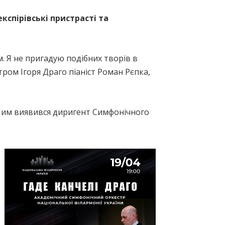
кспірівські пристрасті та
м. Я не пригадую подібних творів в
тром Ігоря Драго піаніст Роман Рєпка,
 Ним виявився диригент Симфонічного