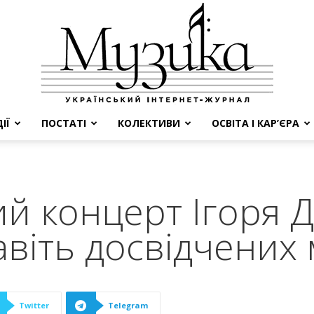
ІЇ
ПОСТАТІ
КОЛЕКТИВИ
ОСВІТА І КАР’ЄРА
МУЗИКА
й концерт Ігоря Д
авіть досвідчених
Twitter
Telegram