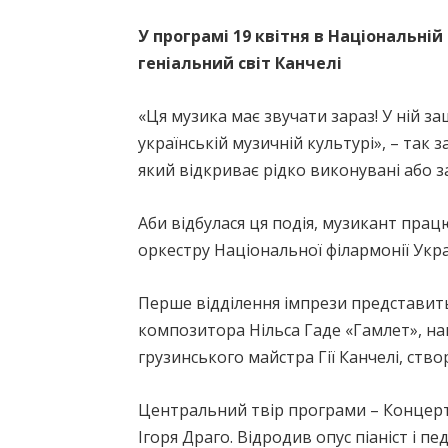
У програмі 19 квітня в Національній
геніальний світ Канчелі
«Ця музика має звучати зараз! У ній з
українській музичній культурі», – так
який відкриває рідко виконувані або 
Аби відбулася ця подія, музикант пра
оркестру Національної філармонії Укра
Перше відділення імпрези представит
композитора Нільса Гаде «Гамлет», нап
грузинського майстра Гії Канчелі, ство
Центральний твір програми – Концерт
Ігоря Драго. Відродив опус піаніст і 