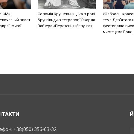
о: «Ми
Соломія Крушельницька в ролі
«Озброєні красо
еличезний пласт
Брунгільди в тетралогії Ріхарда
тема Дев’ятого 
 української
Ваґнера «Перстень нібелунга»
фестивалю висо
мистецтва Bouque
НТАКТИ
Й
ефон: +38(050) 356-63-32