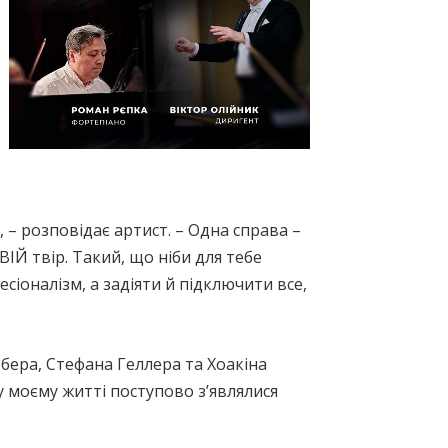
, – розповідає артист. – Одна справа –
ІЙ твір. Такий, що ніби для тебе
сіоналізм, а задіяти й підключити все,
бера, Стефана Геллера та Хоакіна
у моєму житті поступово з’являлися