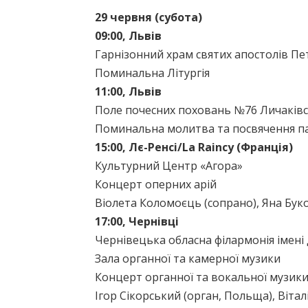
29 червня (субота)
09:00, Львів
Гарнізонний храм святих апостолів Пе
Поминальна Літургія
11:00, Львів
Поле почесних поховань №76 Личаків
Поминальна молитва та посвячення па
15:00, Лє-Ренсі/La Raincy (Франція)
Культурний Центр «Агора»
Концерт оперних арій
Віолета Коломоєць (сопрано), Яна Буко
17:00, Чернівці
Чернівецька обласна філармонія імен
Зала органної та камерної музики
Концерт органної та вокальної музик
Ігор Сікорський (орган, Польща), Вітал