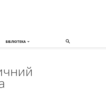
БІБЛІОТЕКА
зичний
а