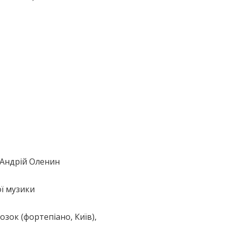
 Андрій Оленин
ї музики
зок (фортепіано, Київ),