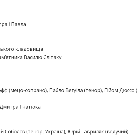
тра і Павла
ського кладовища
м’ятника Василю Сліпаку
фф (мецо-сопрано), Пабло Вегуіла (тенор), Гійом Дюссо (
і Дмитра Гнатюка
и
ій Соболєв (тенор, Україна), Юрій Гавриляк (ведучий)