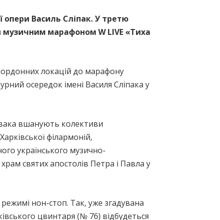
ої опери Василь Сліпак. У третю
им музичним марафоном W LIVE «Тиха
акордонних локацій до марафону
урний осередок імені Василя Сліпака у
співака вшанують колективи
Харківської філармоній,
ного українського музично-
рам святих апостолів Петра і Павла у
режимі нон-стоп. Так, уже згадувана
ківського цвинтаря (№ 76) відбудеться