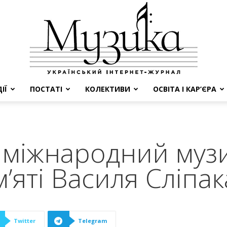
ІЇ
ПОСТАТІ
КОЛЕКТИВИ
ОСВІТА І КАР’ЄРА
МУЗИКА
ий міжнародний му
’яті Василя Сліпак
Twitter
Telegram