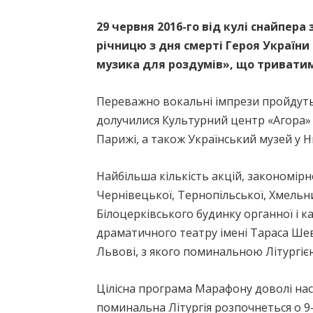
29 червня 2016-го від кулі снайпера
річницю з дня смерті Героя України
музика для роздумів», що триватиме
Переважно вокальні імпрези пройдуть 
долучилися Культурний центр «Агора» у
Парижі, а також Український музей у 
Найбільша кількість акцій, закономірн
Чернівецької, Тернопільської, Хмельни
Білоцерківського будинку органної і 
драматичного театру імені Тараса Шев
Львові, з якого поминальною Літургі
Цілісна програма Марафону доволі нас
поминальна Літургія розпочнеться о 9-