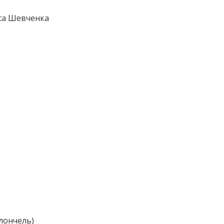
аса Шевченка
олончель)