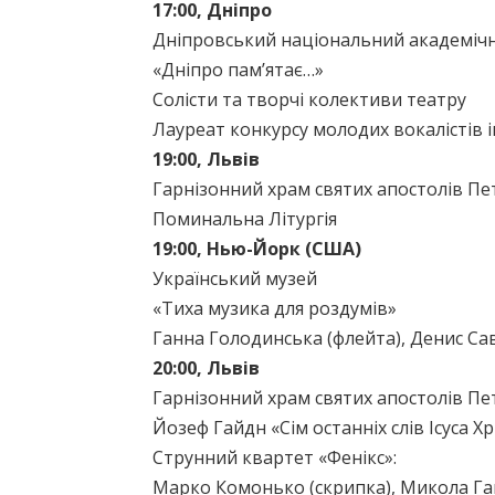
17:00, Дніпро
Дніпровський національний академічн
«Дніпро пам’ятає…»
Солісти та творчі колективи театру
Лауреат конкурсу молодих вокалістів і
19:00, Львів
Гарнізонний храм святих апостолів Пе
Поминальна Літургія
19:00, Нью-Йорк (США)
Український музей
«Тиха музика для роздумів»
Ганна Голодинська (флейта), Денис Са
20:00, Львів
Гарнізонний храм святих апостолів Пе
Йозеф Гайдн «Сім останніх слів Ісуса Х
Струнний квартет «Фенікс»:
Марко Комонько (скрипка), Микола Гав