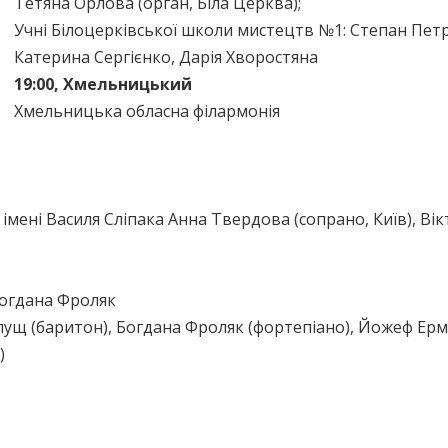
Тетяна Орлова (орган, Біла Церква);
Учні Білоцерківської школи мистецтв №1: Степан Пет
Катерина Сергієнко, Дарія Хворостяна
19:00, Хмельницький
Хмельницька обласна філармонія
імені Василя Сліпака Анна Твердова (сопрано, Київ), Ві
Богдана Фроляк
Тлущ (баритон), Богдана Фроляк (фортепіано), Йожеф Ер
)