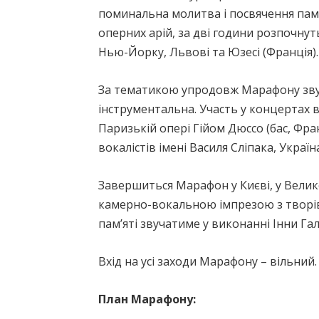
поминальна молитва і посвячення пам’я
оперних арій, за дві години розпочнутьс
Нью-Йорку, Львові та Юзесі (Франція).
За тематикою упродовж Марафону звуча
інструментальна. Участь у концертах віз
Паризькій опері Гійом Дюссо (бас, Фра
вокалістів імені Василя Сліпака, Україн
Завершиться Марафон у Києві, у Велик
камерно-вокальною імпрезою з творів
пам’яті звучатиме у виконанні Інни Га
Вхід на усі заходи Марафону – вільний.
План Марафону: