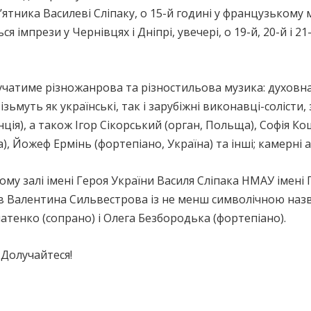
тника Василеві Сліпаку, о 15-й годині у французькому м
я імпрези у Чернівцях і Дніпрі, увечері, о 19-й, 20-й і 
тиме різножанрова та різностильова музика: духовна і
ьмуть як українські, так і зарубіжні виконавці-солісти, 
нція), а також Ігор Сікорський (орган, Польща), Софія 
а), Йожеф Ермінь (фортепіано, Україна) та інші; камерні 
ому залі імені Героя України Василя Сліпака НМАУ імен
 Валентина Сильвестрова із не менш символічною назво
латенко (сопрано) і Олега Безбородька (фортепіано).
 Долучайтеся!