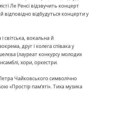
істі Ле Ренсі відзвучить концерт
21-й відповідно відбудуться концерти у
 світська, вокальна й
зокрема, друг і колега співака у
Кошелєва (лауреат конкурсу молодих
ансамблі, хори, оркестри.
і Петра Чайковського символічно
ю «Простір пам’яті». Тиха музика