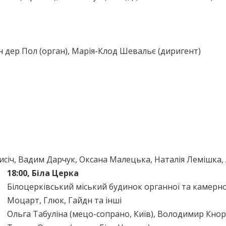
н дер Пол (орган), Марія-Клод Шевальє (диригент)
исіч, Вадим Дарчук, Оксана Малецька, Наталія Лемішка,
18:00, Біла Церка
Білоцерківський міський будинок органної та камерно
Моцарт, Глюк, Гайдн та інші
Ольга Табуліна (мецо-сопрано, Київ), Володимир Кноро