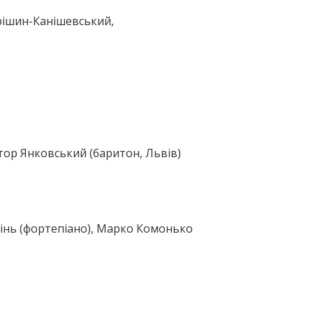
рішин-Канішевський,
ктор Янковський (баритон, Львів)
мінь (фортепіано), Марко Комонько