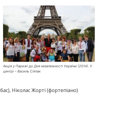
Акція у Парижі до Дня незалежності України (2014). У
центрі – Василь Сліпак
бас), Ніколас Жорті (фортепіано)