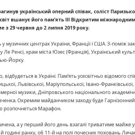
 загинув український оперний співак, соліст Паризьк
 світ вшанує його пам’ять ІІІ Відкритим міжнародн
 з 29 червня до 2 липня 2019 року.
у музичних центрах України, Франції і США. З-поміж з
 Ле Ренсі, храм міста Юзес (Франція), Український культ
Нью-Йорку.
о, відбудеться в Україні. Пам’ять усесвітньо відомого 
цької, Львівської, Маріупольської, Івано-Франківської, 
камерної музики, Дніпровського національного академіч
ченка. Окремим майданчиком заходу буде Гарнізонний х
єю розпочнеться Марафон.
ичена, а у перший його день взагалі триватиме майже у 
й годині ранку, об 11-й на полі почесних поховань Лича