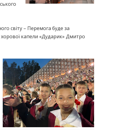
нського
ного світу – Перемога буде за
р хорової капели «Дударик» Дмитро