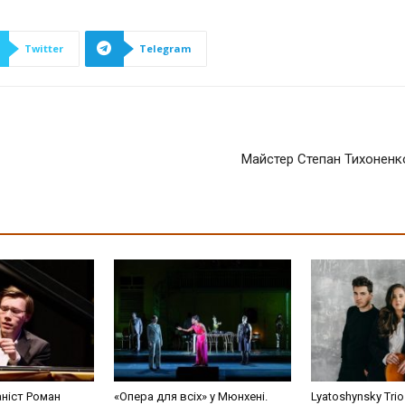
Twitter
Telegram
Майстер Степан Тихоненко
аніст Роман
«Опера для всіх» у Мюнхені.
Lyatoshynsky Tri