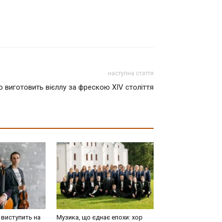
наступна стаття
 виготовить вієллу за фрескою XIV століття
o виступить на
Музика, що єднає епохи: хор