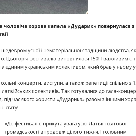
 чоловіча хорова капела «Дударик» повернулася з
твії
є шедевром усної і нематеріальної спадщини людства, я
-го. Цьогоріч фестивалю виповнилося 150! І важливим є т
ла єдиним українським колективом, який брав у ньому у
ольні концерти, виступи, а також репетиції спільно з 1
 латвійських колективів. Так готувалися до гала-конце
s, під час якого хористи «Дударика» разом з іншими хор
і світу!
«До фестивалю прикута увага усієї Латвії і світової
громадськості впродовж цілого тижня. І головним