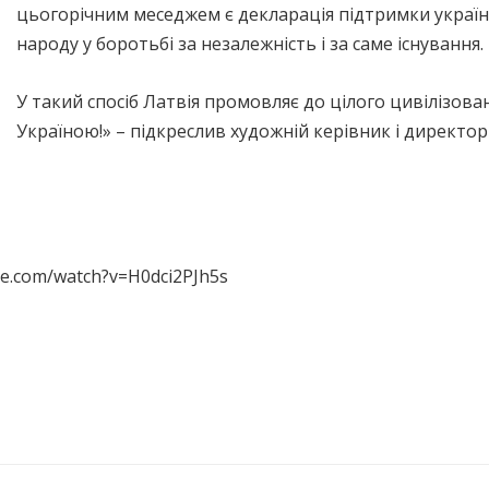
цьогорічним меседжем є декларація підтримки украї
народу у боротьбі за незалежність і за саме існування.
У такий спосіб Латвія промовляє до цілого цивілізова
Україною!» – підкреслив художній керівник і директо
be.com/watch?v=H0dci2PJh5s