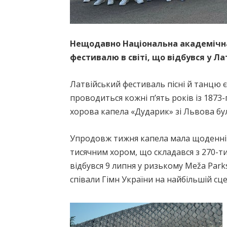
Нещодавно Національна академічна
фестивалю в світі, що відбувся у Ла
Латвійський фестиваль пісні й танцю 
проводиться кожні п’ять років із 1873
хорова капела «Дударик» зі Львова бу
Упродовж тижня капела мала щоденні с
тисячним хором, що складався з 270-ти
відбувся 9 липня у ризькому Meža Park
співали Гімн України на найбільшій сцен