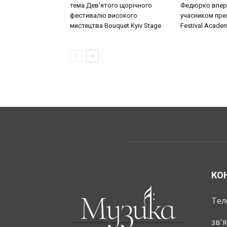
тема Дев’ятого щорічного
Федюрко впер
фестивалю високого
учасником прес
мистецтва Bouquet Kyiv Stage
Festival Acade
КО
Тел
зв'