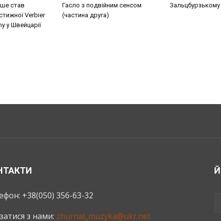
ше став
Гасло з подвійним сенсом
Зальцбурзькому
тижної Verbier
(частина друга)
my у Швейцарії
НТАКТИ
Й
ефон: +38(050) 356-63-32
язатися з нами:
zhurnal_muzyka@ukr.net