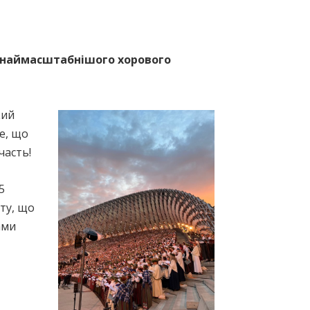
 наймасштабнішого хорового
кий
е, що
часть!
5
рту, що
ами