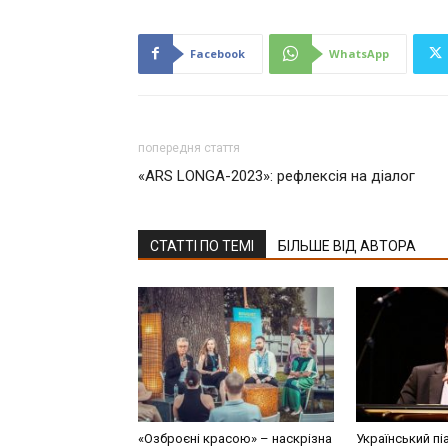
Facebook
WhatsApp
попередня стаття
«ARS LONGA-2023»: рефлексія на діалог
СТАТТІ ПО ТЕМІ
БІЛЬШЕ ВІД АВТОРА
«Озброєні красою» – наскрізна
Український пі