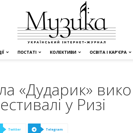
ІЇ
ПОСТАТІ
КОЛЕКТИВИ
ОСВІТА І КАР’ЄРА
МУЗИКА
ла «Дударик» вико
естивалі у Ризі
Twitter
Telegram