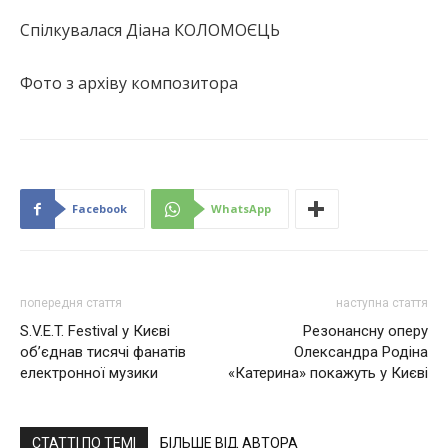
Спілкувалася Діана КОЛОМОЄЦЬ
Фото з архіву композитора
Facebook
WhatsApp
попередня стаття
наступна стаття
S.V.E.T. Festival у Києві
Резонансну оперу
об’єднав тисячі фанатів
Олександра Родіна
електронної музики
«Катерина» покажуть у Києві
СТАТТІ ПО ТЕМІ
БІЛЬШЕ ВІД АВТОРА