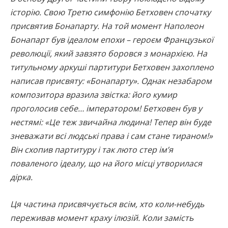
історію. Свою Третю симфонію Бетховен спочатку
присвятив Бонапарту. На той момент Наполеон
Бонапарт був ідеалом епохи – героєм Французької
революції, який завзято боровся з монархією. На
титульному аркуші партитури Бетховен захоплено
написав присвяту: «Бонапарту». Однак незабаром
композитора вразила звістка: його кумир
проголосив себе… імператором! Бетховен був у
нестямі: «Це теж звичайна людина! Тепер він буде
зневажати всі людські права і сам стане тираном!»
Він схопив партитуру і так люто стер ім’я
поваленого ідеалу, що на його місці утворилася
дірка.
Ця частина присвячується всім, хто коли-небудь
переживав момент краху ілюзій. Коли замість