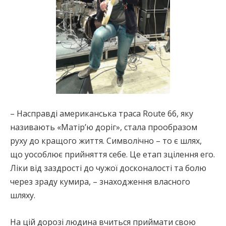
– Насправді американська траса Route 66, яку
називають «Матір’ю доріг», стала прообразом
руху до кращого життя. Символічно – то є шлях,
що уособлює прийняття себе. Це етап зцілення его.
Ліки від заздрості до чужої досконалості та болю
через зраду кумира, – знаходження власного
шляху.
На цій дорозі людина вчиться приймати свою