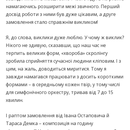
намагаючись розширити межі звичного. Перший
досвід роботи з ними був дуже цікавим, а друге
замовлення стало справжнім викликом!
Я, до слова, виклики дуже люблю. У чому ж виклик?
Нікого не здивую, сказавши, що наш час не
терпить великих форм, «хвороба» скролінгу
зробила сприйняття сучасної людини кліповим. І з
цим, на жаль, доводиться миритися. Тому я
завжди намагався працювати з досить короткими
формами – в середньому кожен твір, у тому числі
для симфонічного оркестру, тривав від 7 до 15
хвилин.
І раптом замовлення від Івана Остаповича й
Тараса Демка – композиція на годину