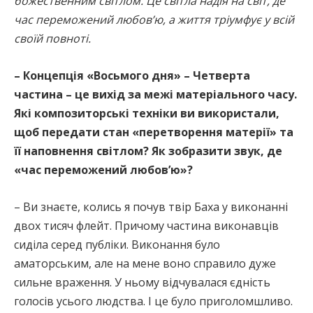
божественним світлом. Це світла надія на світ, де
час переможений любов’ю, а життя тріумфує у всій
своїй повноті.
– Концепція «Восьмого дня» – Четверта
частина – це вихід за межі матеріального часу.
Які композиторські техніки ви використали,
щоб передати стан «перетворення матерії» та
її наповнення світлом? Як зобразити звук, де
«час переможений любов’ю»?
– Ви знаєте, колись я почув твір Баха у виконанні
двох тисяч флейт. Причому частина виконавців
сиділа серед публіки. Виконання було
аматорським, але на мене воно справило дуже
сильне враження. У ньому відчувалася єдність
голосів усього людства. І це було приголомшливо.