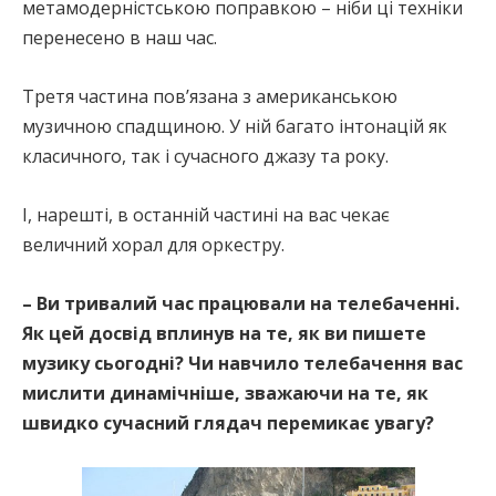
метамодерністською поправкою – ніби ці техніки
перенесено в наш час.
Третя частина пов’язана з американською
музичною спадщиною. У ній багато інтонацій як
класичного, так і сучасного джазу та року.
І, нарешті, в останній частині на вас чекає
величний хорал для оркестру.
– Ви тривалий час працювали на телебаченні.
Як цей досвід вплинув на те, як ви пишете
музику сьогодні? Чи навчило телебачення вас
мислити динамічніше, зважаючи на те, як
швидко сучасний глядач перемикає увагу?