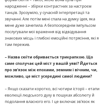
народженні – збірки контрастних за настроєм
танців. Зрозуміло, у сучасній інтерпретації та
звучанні. Але потім мені спала на думку ідея, яка
мене дуже зачепила. А безпосереднім імпульсом
послугували мої враження від відвідування
знакових місць і глибокі емоційні потрясіння, які я
там пережив.
– Назва сюїти обривається трикрапкою. Що
саме сполучає цей міст у вашій уяві? Йдеться
про зв’язок між епохами, земним і вічним, чи,
можливо, це міст усередині самої людини?
– Якщо сказати коротко, всі чотири історії – етапи
еволюції людського духу в пошуках абсолюту й
подолання власного его. І це включає зв’язок як