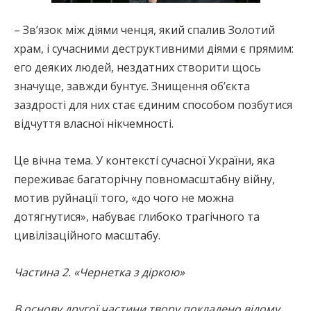
– Зв’язок між діями ченця, який спалив Золотий
храм, і сучасними деструктивними діями є прямим:
его деяких людей, нездатних створити щось
значуще, завжди бунтує. Знищення об’єкта
заздрості для них стає єдиним способом позбутися
відчуття власної нікчемності.
Це вічна тема. У контексті сучасної України, яка
переживає багаторічну повномасштабну війну,
мотив руйнації того, «до чого не можна
дотягнутися», набуває глибоко трагічного та
цивілізаційного масштабу.
Частина 2. «Чернетка з діркою»
В основу другої частини твору покладено відому