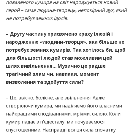
поваленого кумира на світ народжується новий
герой – сама людина-творець, непокірний дух, який
не потребує земних ідолів.
– Другу частину присвячено краху ілюзій і
народженню «людини-творця», яка більше не
потребує земних кумирів. Так хотілось би, щоб
для більшості людей став можливим цей
шлях вивільнення… Музично це радше
трагічний злам чи, навпаки, момент
визволення та здобуття сили?
– Це, звісно, болісне, але звільнення. Адже
створюючи кумира, ми наділяємо його власними
найкращими сподіваннями, мріями, силою. Коли
кумир падає з п’єдесталу, ми почуваємося
спустошеними. Насправді вся ця сила спочатку