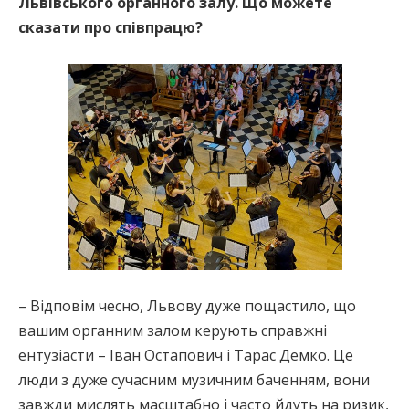
Львівського органного залу. Що можете
сказати про співпрацю?
– Відповім чесно, Львову дуже пощастило, що
вашим органним залом керують справжні
ентузіасти – Іван Остапович і Тарас Демко. Це
люди з дуже сучасним музичним баченням, вони
завжди мислять масштабно і часто йдуть на ризик,