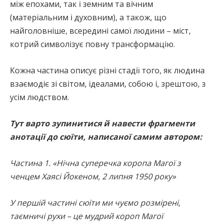
між епохами, так і земним та вічним
(матеріальним і духовним), а також, що
найголовніше, всередині самої людини – міст,
котрий символізує повну трансформацію.
Кожна частина описує різні стадії того, як людина
взаємодіє зі світом, ідеалами, собою і, зрештою, з
усім людством.
Тут варто зупинитися й навести фрагменти
анотації до сюїти, написаної самим автором:
Частина 1. «Нічна суперечка коропа Магої з
ченцем Хаясі Йокеном, 2 липня 1950 року»
У першій частині сюїти ми чуємо розмірені,
таємничі рухи – це мудрий короп Магої