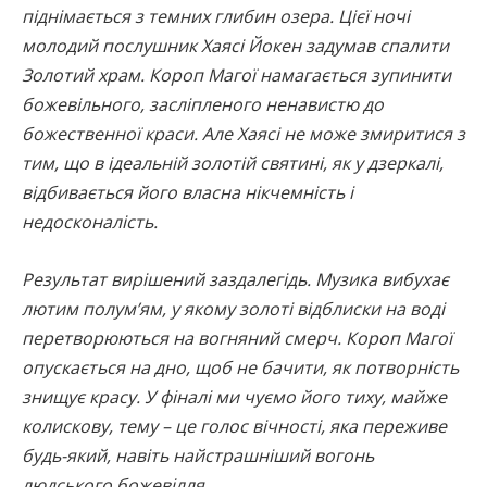
піднімається з темних глибин озера. Цієї ночі
молодий послушник Хаясі Йокен задумав спалити
Золотий храм. Короп Магої намагається зупинити
божевільного, засліпленого ненавистю до
божественної краси. Але Хаясі не може змиритися з
тим, що в ідеальній золотій святині, як у дзеркалі,
відбивається його власна нікчемність і
недосконалість.
Результат вирішений заздалегідь. Музика вибухає
лютим полум’ям, у якому золоті відблиски на воді
перетворюються на вогняний смерч. Короп Магої
опускається на дно, щоб не бачити, як потворність
знищує красу. У фіналі ми чуємо його тиху, майже
колискову, тему – це голос вічності, яка переживе
будь-який, навіть найстрашніший вогонь
людського божевілля.