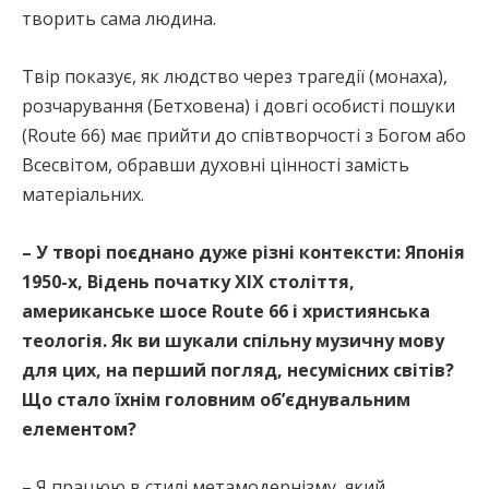
творить сама людина.
Твір показує, як людство через трагедії (монаха),
розчарування (Бетховена) і довгі особисті пошуки
(Route 66) має прийти до співтворчості з Богом або
Всесвітом, обравши духовні цінності замість
матеріальних.
– У творі поєднано дуже різні контексти: Японія
1950-х, Відень початку XIX століття,
американське шосе Route 66 і християнська
теологія. Як ви шукали спільну музичну мову
для цих, на перший погляд, несумісних світів?
Що стало їхнім головним об’єднувальним
елементом?
– Я працюю в стилі метамодернізму, який