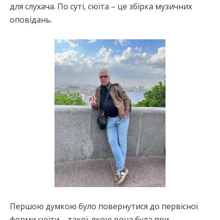
для слухача. По суті, сюїта – це збірка музичних
оповідань.
Першою думкою було повернутися до первісної
форми сюїти – такої, якою вона була при