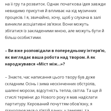
на її гру та розвиток. Однак початкова ідея завжди
невидимо присутня й впливає на хід музичних
процесів. І я, звичайно, хочу, щоб у слухача в залі
виникли асоціативні зв’язки. Вони можуть
збігатися із закладеними мною, але можуть бути й
більш особистими.
– Ви вже розповідали в попередньому інтерв’ю,
як виглядає ваша робота над твором. А як
народжувався «Міст між…»?
– Знаєте, час написання цього твору був дуже
складним. Осінь і зима нескінченних обстрілів,
шалені морози, відсутність тепла, світла. Та ще й
стислі терміни: до Нового року я мав надіслати
партитуру. Керований почуттям обов’язку, я
підхоплювався о п’ятій ранку, у темряві, та,