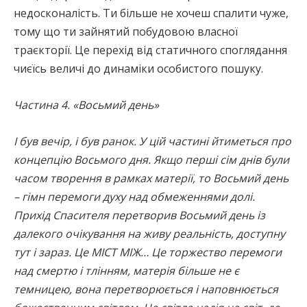
недосконалість. Ти більше не хочеш спалити чуже,
тому що ти зайнятий побудовою власної
траєкторії. Це перехід від статичного споглядання
чиєїсь величі до динаміки особистого пошуку.
Частина 4. «Восьмий день»
І був вечір, і був ранок. У цій частині йтиметься про
концепцію Восьмого дня. Якщо перші сім днів були
часом творення в рамках матерії, то Восьмий день
– гімн перемоги духу над обмеженнями долі.
Прихід Спасителя перетворив Восьмий день із
далекого очікування на живу реальність, доступну
тут і зараз. Це МІСТ МІЖ… Це торжество перемоги
над смертю і тлінням, матерія більше не є
темницею, вона перетворюється і наповнюється