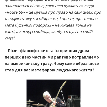
залишається вічною, доки нею рухаються люди.
«Route 66» – це музика про право на свій шлях, про
швидкість, яку ми обираємо, і про те, що головна
мета будь-якої подорожі – не кінцева точка на
карті, а досвід і свобода, здобуті в русі по своїй
смузі.
– Після філософських та історичних драм
перших двох частин ми раптово потрапляємо
на американську трасу. Чому саме образ шосе
став для вас метафорою людського життя?