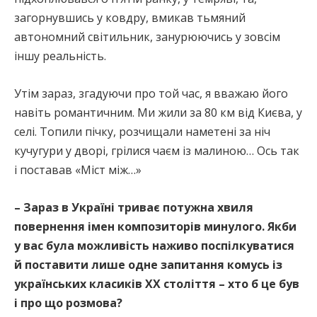
загорнувшись у ковдру, вмикав тьмяний
автономний світильник, занурюючись у зовсім
іншу реальність.
Утім зараз, згадуючи про той час, я вважаю його
навіть романтичним. Ми жили за 80 км від Києва, у
селі. Топили пічку, розчищали наметені за ніч
кучугури у дворі, грілися чаєм із малиною… Ось так
і поставав «Міст між…»
– Зараз в Україні триває потужна хвиля
повернення імен композиторів минулого. Якби
у вас була можливість наживо поспілкуватися
й поставити лише одне запитання комусь із
українських класиків ХХ століття – хто б це був
і про що розмова?