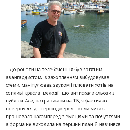
– До роботи на телебаченні я був затятим
авангардистом. Із захопленням вибудовував
схеми, маніпулював звуком і плювати хотів на
сопливі красиві мелодії, що витискали сльози з
публіки. Але, потрапивши на ТБ, я фактично
повернувся до першоджерел – коли музика
працювала насамперед з емоціями та почуттями,
а форма не виходила на перший план. Я навчився