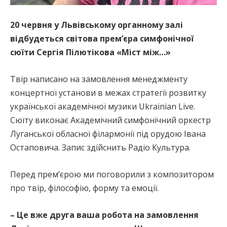
20 червня у Львівському органному залі
відбудеться світова прем’єра симфонічної
сюїти Сергія Пілютікова «Міст між…»
Твір написано на замовлення менеджменту
концертної установи в межах стратегії розвитку
української академічної музики Ukrainian Live.
Сюїту виконає Академічний симфонічний оркестр
Луганської обласної філармонії під орудою Івана
Остаповича. Запис здійснить Радіо Культура.
Перед прем’єрою ми поговорили з композитором
про твір, філософію, форму та емоції.
– Це вже друга ваша робота на замовлення