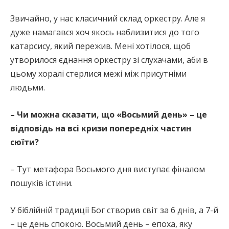
Звичайно, у нас класичний склад оркестру. Але я
дуже намагався хоч якось наблизитися до того
катарсису, який пережив. Мені хотілося, щоб
утворилося єднання оркестру зі слухачами, аби в
цьому хоралі стерлися межі між присутніми
людьми.
– Чи можна сказати, що «Восьмий день» – це
відповідь на всі кризи попередніх частин
сюїти?
– Тут метафора Восьмого дня виступає фіналом
пошуків істини.
У біблійній традиції Бог створив світ за 6 днів, а 7-й
– це день спокою. Восьмий день – епоха, яку