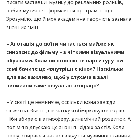
писати заставки, музику до рекламних роликів,
робив музичне оформлення програм тощо.
Зрозуміло, що й моя академічна творчість зазнала
значних змін.
– Анотація до сюїти читається майже як
синопсис до фільму – з чіткими візуальними
образами. Коли ви створюєте партитуру, ви
самі бачите це «внутрішнє кіно»? Наскільки
для вас важливо, щоб у слухача в залі
виникали саме візуальні асоціації?
– У сюїті це неминуче, оскільки вона завжди
сюжетна. Звісно, спочатку я обмірковую історію.
Ніби вбираю її атмосферу, динамічний розвиток. А
потім я відпускаю це знання і сідаю за стіл. Коли
пишу, спираюся на свої відчуття музичної тканини,