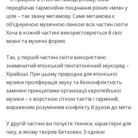
передбачає гармонійне поєднання різних «мов» у
ціле – так звану метамову. Саме метамова є
об’єднуючою музичною ланкою всіх частин сюїти.
Хоча в кожній частині використовуються й свої
мовні та музичні форми.
Так, у першій частині сюїти використано
знаменитий японський пентатонічний звукоряд –
Хірайоші. При цьому природна для японської
музики проліферація звуку та безконфліктність
замінені принципами організації європейської
музики – з жорсткою сіткою тактів і гармоній,
вираженим розумінням конфлікту й рухом до мети.
У другій частині ви почуєте техніки, характерні для
часу, в якому творив Бетховен. З однією