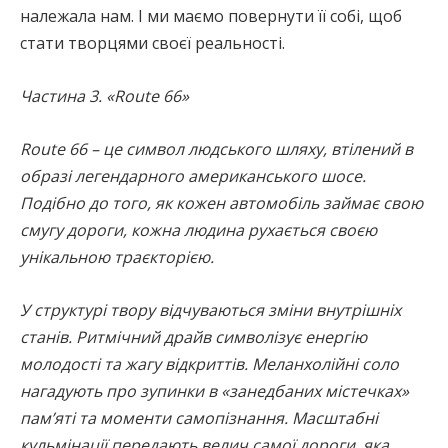
належала нам. І ми маємо повернути її собі, щоб
стати творцями своєї реальності.
Частина 3. «Route 66»
Route 66 – це символ людського шляху, втілений в
образі легендарного американського шосе.
Подібно до того, як кожен автомобіль займає свою
смугу дороги, кожна людина рухається своєю
унікальною траєкторією.
У структурі твору відчуваються зміни внутрішніх
станів. Ритмічний драйв символізує енергію
молодості та жагу відкриттів. Меланхолійні соло
нагадують про зупинки в «занедбаних містечках»
пам’яті та моменти самопізнання. Масштабні
кульмінації передають велич самої дороги, яка