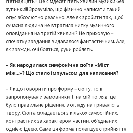
п’ятнадцять!!! Це сімдесят п’ять хвилин музики без
зупинки!!! Зрозуміло, що фізично написати такий
опус абсолютно реально. Але як зробити так, щоб
сучасна людина не втратила нитку музичного
оповідання на третій хвилині? Не приховую –
спочатку завдання видавалося фантастичним. Але,
як завжди, очі бояться, руки роблять.
– Як народилася симфонічна сюїта «Міст
між…»? Що стало імпульсом для написання?
– Якщо говорити про форму – сюїту, то її
запропонували замовники. І, на мій погляд, це
було правильне рішення, з огляду на тривалість
твору. Сюїта складається з кількох самостійних,
контрастних за характером частин, об’єднаних
однією ідеєю. Саме ця форма полегшує сприйняття