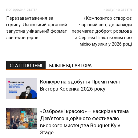
попередня стаття
наступна стаття
Перезавантаження за
«Композитор створює
годину: Львівський органний
чарівний світ, де завжди
запустив унікальний формат
перемагає добро»: розмова
ланч-концертів
з Сергієм Пілютіковим про
місію музики у 2026 році
СТАТТІ ПО ТЕМІ
БІЛЬШЕ ВІД АВТОРА
Конкурс на здобуття Премії імені
Віктора Косенка 2026 року
«Озброєні красою» – наскрізна тема
Дев’ятого щорічного фестивалю
високого мистецтва Bouquet Kyiv
Stage