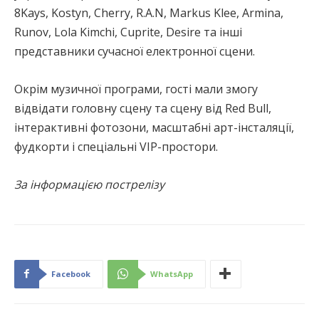
8Kays, Kostyn, Cherry, R.A.N, Markus Klee, Armina,
Runov, Lola Kimchi, Cuprite, Desire та інші
представники сучасної електронної сцени.
Окрім музичної програми, гості мали змогу
відвідати головну сцену та сцену від Red Bull,
інтерактивні фотозони, масштабні арт-інсталяції,
фудкорти і спеціальні VIP-простори.
За інформацією пострелізу
Facebook
WhatsApp