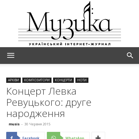
МУЗИКА
АРХІВИ
КОМПОЗИТОРИ
КОНЦЕРТИ
НОТИ
Концерт Левка
Ревуцького: друге
народження
musis
-
30 Червня 2015
Facebook
WhatsApp