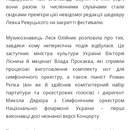
вони разом із численними слухачами стали
свідками прем’єри цієї невідомої редакції шедевру
Левка Ревуцького на закритті фестивалю.
Музикознавець Леся Олійник розповіла про тих,
завдяки кому непересічна подія відбулася. Це
заступник міністра культури України Вікторія
Ліснича й меценат Влада Прокаєва, які сприяли
процесові виготовлення комплекту нот для
симфонічного оркестру, а також піаніст Роман
Рєпка (він же й здійснив комп’ютерний набір
партитури та оркестрових голосів) і диригент
Микола Дядюра з Симфонічним оркестром
Національної філармонії України – перші
виконавці досі незнаної версії Концерту.