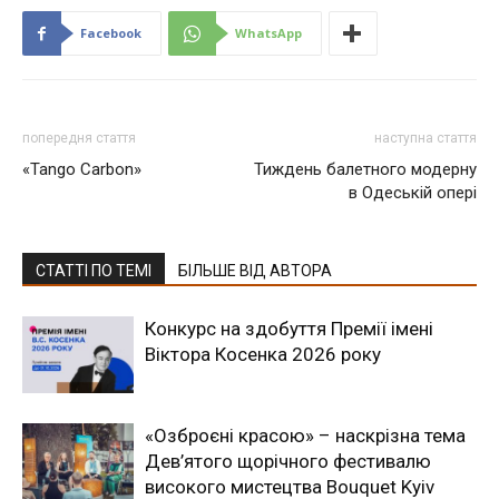
Facebook
WhatsApp
попередня стаття
наступна стаття
«Tango Carbon»
Тиждень балетного модерну
в Одеській опері
СТАТТІ ПО ТЕМІ
БІЛЬШЕ ВІД АВТОРА
Конкурс на здобуття Премії імені
Віктора Косенка 2026 року
«Озброєні красою» – наскрізна тема
Дев’ятого щорічного фестивалю
високого мистецтва Bouquet Kyiv