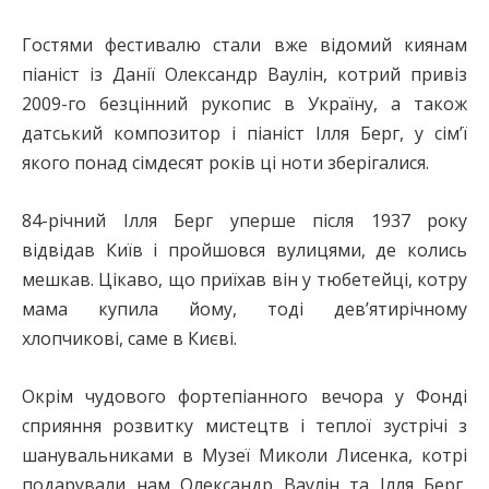
Гостями фестивалю стали вже відомий киянам
піаніст із Данії Олександр Ваулін, котрий привіз
2009-го безцінний рукопис в Україну, а також
датський композитор і піаніст Ілля Берг, у сім’ї
якого понад сімдесят років ці ноти зберігалися.
84-річний Ілля Берг уперше після 1937 року
відвідав Київ і пройшовся вулицями, де колись
мешкав. Цікаво, що приїхав він у тюбетейці, котру
мама купила йому, тоді дев’ятирічному
хлопчикові, саме в Києві.
Окрім чудового фортепіанного вечора у Фонді
сприяння розвитку мистецтв і теплої зустрічі з
шанувальниками в Музеї Миколи Лисенка, котрі
подарували нам Олександр Ваулін та Ілля Берг,