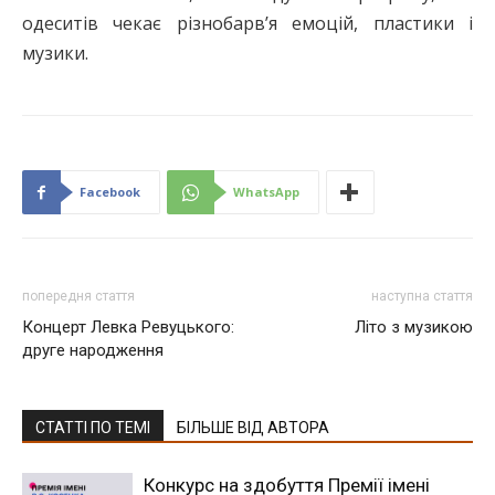
одеситів чекає різнобарв’я емоцій, пластики і
музики.
Facebook
WhatsApp
попередня стаття
наступна стаття
Концерт Левка Ревуцького:
Літо з музикою
друге народження
СТАТТІ ПО ТЕМІ
БІЛЬШЕ ВІД АВТОРА
Конкурс на здобуття Премії імені