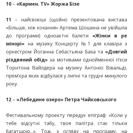
10
–
«Кармен. TV» Жоржа Бізе
11
– найсвіжіші (щойно презентована вистава
«Більше, ніж кохання» Артема Шошина не увійшла
до програми) одноактні балети
«Жінки в ре
мінорі»
на музику Концерту №1 для клавіра з
оркестром Йоганна Себастьяна Баха та
«Довгий
різдвяний обід»
за мотивами однойменної п’єси
Торнтона Вайлдера на музику Антоніо Вівальді,
прем’єра яких відбулася у липні та грудні минулого
року.
12
–
«Лебедине озеро» Петра Чайковського
Фестивальному проекту передує епіграф: «Коли у
тебе відсутні табу, твоя палітра стає тільки
багатшою…». Тож, з огляду на програму, на