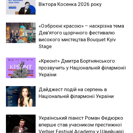
Віктора Косенка 2026 року
«Озброєні красою» – наскрізна тема
Дев’ятого щорічного фестивалю
високого мистецтва Bouquet Kyiv
Stage
«Креонт» Дмитра Бортнянського
прозвучить у Національній філармонії
України
Дайджест подій на серпень в
Національній філармонії України
Український піаніст Роман Федюрко
вперше став учасником престижної
Verbier Festival Academy у Швейцарії