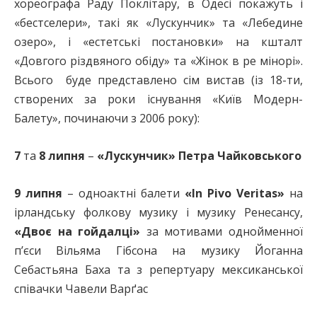
хореографа Раду Поклітару, в Одесі покажуть і
«бестселери», такі як «Лускунчик» та «Лебедине
озеро», і «естетські постановки» на кшталт
«Довгого різдвяного обіду» та «Жінок в ре мінорі».
Всього буде представлено сім вистав (із 18-ти,
створених за роки існування «Київ Модерн-
Балету», починаючи з 2006 року):
7
та
8 липня
–
«Лускунчик» Петра Чайковського
9 липня
– одноактні балети
«In Pivo Veritas»
на
ірландську фолкову музику і музику Ренесансу,
«Двоє на гойдалці»
за мотивами однойменної
п’єси Вільяма Гібсона на музику Йоганна
Себастьяна Баха та з репертуару мексиканської
співачки Чавели Варґас