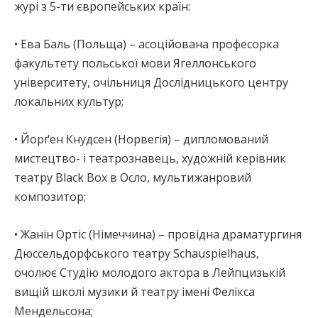
журі з 5-ти європейських країн:
• Ева Баль (Польща) – асоційована професорка
факультету польської мови Ягеллонського
університету, очільниця Дослідницького центру
локальних культур;
• Йорґен Кнудсен (Норвегія) – дипломований
мистецтво- і театрознавець, художній керівник
театру Black Box в Осло, мультижанровий
композитор;
• Жанін Ортіс (Німеччина) – провідна драматургиня
Дюссельдорфського театру Schauspielhaus,
очолює Студію молодого актора в Лейпцизькій
вищій школі музики й театру імені Фелікса
Мендельсона;