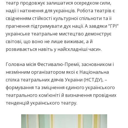
театр продовжує залишатися осередком сили,
надії і натхнення для українців. Робота театрів є
свідченням стійкості культурної спільноти та її
прагнення підтримувати дух нації. А завдяки “ГРІ”
українське театральне мистецтво демонструє
світові, що воно не лише виживає, а й
розвивається навіть у найскладніші часи».
Головна місія Фестивалю-Премії, засновником і
незмінним організатором якої є Національна
спілка театральних діячів України (НСТДУ), –
формування та зміцнення єдиного українського
театрального ком’юніті й визначення провідних
тенденцій українського театру.