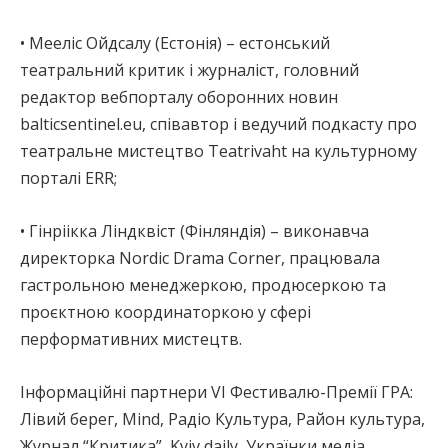
• Мееліс Ойдсалу (Естонія) – естонський
театральний критик і журналіст, головний
редактор вебпорталу оборонних новин
balticsentinel.eu, співавтор і ведучий подкасту про
театральне мистецтво Teatrivaht на культурному
порталі ERR;
• Гінріікка Ліндквіст (Фінляндія) – виконавча
директорка Nordic Drama Corner, працювала
гастрольною менеджеркою, продюсеркою та
проєктною координаторкою у сфері
перформативних мистецтв.
Інформаційні партнери VI Фестивалю-Премії ГРА:
Лівий берег, Mind, Радіо Культура, Район культура,
Журнал “Критика”, Kyiv daily, Українки медіа,