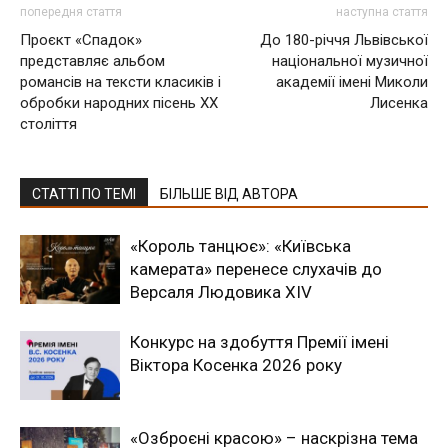
попередня стаття
наступна стаття
Проєкт «Спадок»
До 180-річчя Львівської
представляє альбом
національної музичної
романсів на тексти класиків і
академії імені Миколи
обробки народних пісень ХХ
Лисенка
століття
СТАТТІ ПО ТЕМІ
БІЛЬШЕ ВІД АВТОРА
«Король танцює»: «Київська
камерата» перенесе слухачів до
Версаля Людовика XIV
Конкурс на здобуття Премії імені
Віктора Косенка 2026 року
«Озброєні красою» – наскрізна тема