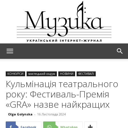
МУЗИКА
КОНКУРСИ
мистецький соціум
НОВИНИ
ФЕСТИВАЛІ
Кульмінація театрального
року: Фестиваль-Премія
«GRA» назве найкращих
Olga Golynska
-
16 Листопада 2024
Facebook
WhatsApp