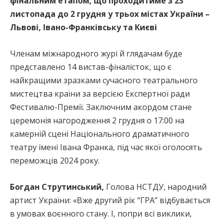
фінальним етапом, що проходитиме з 23
листопада до 2 грудня у трьох містах України –
Львові, Івано-Франківську та Києві
Членам міжнародного журі й глядачам буде
представлено 14 вистав-фіналісток, що є
найкращими зразками сучасного театрального
мистецтва країни за версією Експертної ради
Фестивалю-Премії. Заключним акордом стане
церемонія нагородження 2 грудня о 17:00 на
камерній сцені Національного драматичного
театру імені Івана Франка, під час якої оголосять
переможців 2024 року.
Богдан Струтинський,
Голова НСТДУ, народний
артист України: «Вже другий рік “ГРА” відбувається
в умовах воєнного стану. І, попри всі виклики,