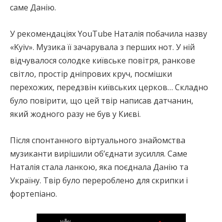
саме Данію.
У рекомендаціях YouTube Наталія побачила назву
«Kyiv». Музика її зачарувала з перших нот. У ній
відчувалося солодке київське повітря, ранкове
світло, простір дніпрових круч, посмішки
перехожих, передзвін київських церков… Складно
було повірити, що цей твір написав датчанин,
який жодного разу не був у Києві.
Після спонтанного віртуального знайомства
музиканти вирішили об’єднати зусилля. Саме
Наталія стала ланкою, яка поєднала Данію та
Україну. Твір було перероблено для скрипки і
фортепіано.