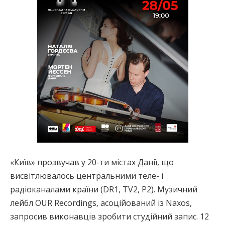
«Київ» прозвучав у 20-ти містах Данії, що
висвітлювалось центральними теле- і
радіоканалами країни (DR1, TV2, P2). Музичний
лейбл OUR Recordings, асоційований із Naxos,
запросив виконавців зробити студійний запис. 12