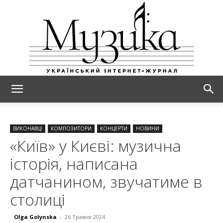
МУЗИКА
ВИКОНАВЦІ
КОМПОЗИТОРИ
КОНЦЕРТИ
НОВИНИ
«Київ» у Києві: музична
історія, написана
датчанином, звучатиме в
столиці
Olga Golynska
-
26 Травня 2024