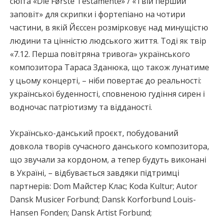
сюїта «Die Fǿrste Testamente» / «Твій перший
заповіт» для скрипки і фортепіано на чотири
частини, в якій Йєссен розмірковує над минущістю
людини та цінністю людського життя. Тоді як твір
«7.12. Перша повітряна тривога» українського
композитора Тараса Зданюка, що також лунатиме
у цьому концерті, – ніби повертає до реальності:
української буденності, сповненою гудіння сирен і
водночас патріотизму та відданості.
Українсько-данський проєкт, побудований
довкола творів сучасного данського композитора,
що звучали за кордоном, а тепер будуть виконані
в Україні, – відбувається завдяки підтримці
партнерів: Dom Майстер Клас; Koda Kultur; Autor
Dansk Musicer Forbund; Dansk Korforbund Louis-
Hansen Fonden; Dansk Artist Forbund;