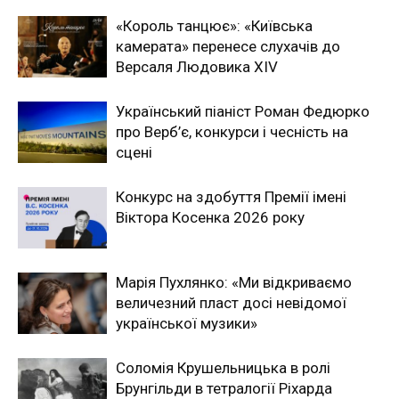
«Король танцює»: «Київська
камерата» перенесе слухачів до
Версаля Людовика XIV
Український піаніст Роман Федюрко
про Верб’є, конкурси і чесність на
сцені
Конкурс на здобуття Премії імені
Віктора Косенка 2026 року
Марія Пухлянко: «Ми відкриваємо
величезний пласт досі невідомої
української музики»
Соломія Крушельницька в ролі
Брунгільди в тетралогії Ріхарда