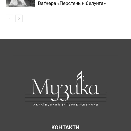
Ваґнера «Перстень нібелунга»
КОНТАКТИ