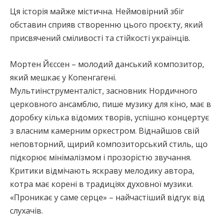
Ця історія майже містична. Неймовірний збіг
обставин сприяв створенню цього проєкту, який
присвячений сміливості та стійкості українців.
Мортен Йєссен – молодий данський композитор,
який мешкає у Копенгагені.
Мультиінструменталіст, засновник Нордичного
церковного ансамблю, пише музику для кіно, має в
доробку кілька відомих творів, успішно концертує
з власним камерним оркестром. Віднайшов свій
неповторний, щирий композиторський стиль, що
підкорює мінімалізмом і прозорістю звучання.
Критики відмічають яскраву мелодику автора,
котра має корені в традиціях духовної музики.
«Проникає у саме серце» – найчастіший відгук від
слухачів.