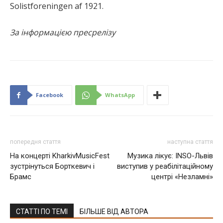
Solistforeningen af 1921.
За інформацією пресрелізу
Facebook
WhatsApp
попередня стаття
наступна стаття
На концерті KharkivMusicFest
Музика лікує: INSO-Львів
зустрінуться Борткевич і
виступив у реабілітаційному
Брамс
центрі «Незламні»
СТАТТІ ПО ТЕМІ
БІЛЬШЕ ВІД АВТОРА