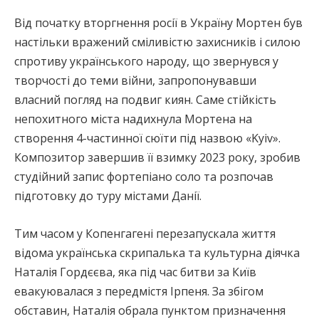
Від початку вторгнення росії в Україну Мортен був
настільки вражений сміливістю захисників і силою
спротиву українського народу, що звернувся у
творчості до теми війни, запропонувавши
власний погляд на подвиг киян. Саме стійкість
непохитного міста надихнула Мортена на
створення 4-частинної сюїти під назвою «Kyiv».
Композитор завершив її взимку 2023 року, зробив
студійний запис фортепіано соло та розпочав
підготовку до туру містами Данії.
Тим часом у Копенгагені перезапускала життя
відома українська скрипалька та культурна діячка
Наталія Гордєєва, яка під час битви за Київ
евакуювалася з передмістя Ірпеня. За збігом
обставин, Наталія обрала пунктом призначення