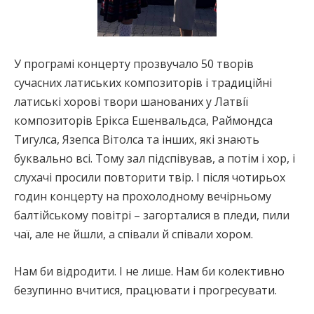
У програмі концерту прозвучало 50 творів
сучасних латиських композиторів і традиційні
латиські хорові твори шанованих у Латвії
композиторів Ерікса Ешенвальдса, Раймондса
Тигулса, Язепса Вітолса та інших, які знають
буквально всі. Тому зал підспівував, а потім і хор, і
слухачі просили повторити твір. І після чотирьох
годин концерту на прохолодному вечірньому
балтійському повітрі – загорталися в пледи, пили
чаї, але не йшли, а співали й співали хором.
Нам би відродити. І не лише. Нам би колективно
безупинно вчитися, працювати і прогресувати.