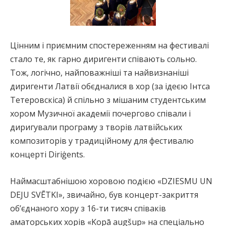
Цінним і приємним спостереженням на фестивалі
стало те, як гарно диригенти співають сольно.
Тож, логічно, найповажніші та найвизнаніші
диригенти Латвії обєдналися в хор (за ідеєю Інтса
Тетеровскіса) й спільно з мішаним студентським
хором Музичної академії почергово співали і
диригували програму з творів латвійських
композиторів у традиційному для фестивалю
концерті Diriģents.
Наймасштабнішою хоровою подією «DZIESMU UN
DEJU SVĒTKI», звичайно, був концерт-закриття
об’єднаного хору з 16-ти тисяч співаків
аматорських хорів «Kopā augšup» на спеціально