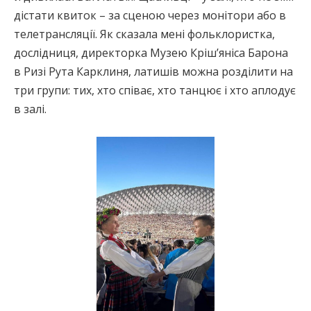
дістати квиток – за сценою через монітори або в
телетрансляції. Як сказала мені фольклористка,
дослідниця, директорка Музею Кріш’яніса Барона
в Ризі Рута Карклиня, латишів можна розділити на
три групи: тих, хто співає, хто танцює і хто аплодує
в залі.