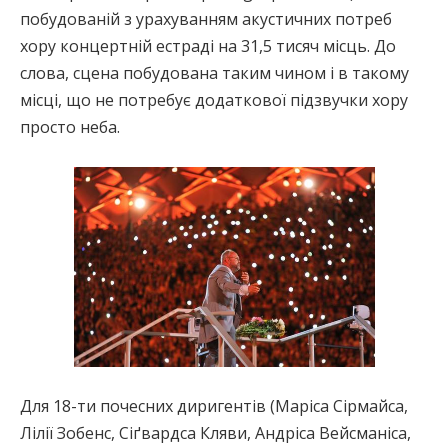
побудованій з урахуванням акустичних потреб
хору концертній естраді на 31,5 тисяч місць. До
слова, сцена побудована таким чином і в такому
місці, що не потребує додаткової підзвучки хору
просто неба.
Для 18-ти почесних диригентів (Маріса Сірмайса,
Лілії Зобенс, Сіґвардса Кляви, Андріса Вейсманіса,