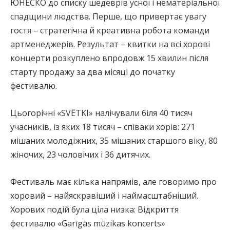
ЮНЕСКО до списку шедеврів усної і нематеріальної
спадщини людства. Перше, що привертає увагу
гостя – стратегічна й креативна робота команди
артменеджерів. Результат – квитки на всі хорові
концерти розкуплено впродовж 15 хвилин після
старту продажу за два місяці до початку
фестивалю.
Цьогорічні «SVĒTKI» налічували біля 40 тисяч
учасників, із яких 18 тисяч – співаки хорів: 271
мішаних молодіжних, 35 мішаних старшого віку, 80
жіночих, 23 чоловічих і 36 дитячих.
Фестиваль має кілька напрямів, але говоримо про
хоровий – найяскравіший і наймасштабніший.
Хорових подій була ціла низка: Відкриття
фестивалю «Garīgās mūzikas koncerts»