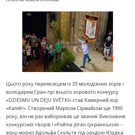
Цього року переможцем із 33 молодіжних хорів і
володарем Гран-прі всього хорового конкурсу
«DZIESMU UN DEJU SVĒTKI» став Камерний хор
«Kamēr». Створений Марісом Сірмайсом ще 1990
року, він не раз виборював це звання. Виконання
конкурсних творів і «Poēma jūrai» (українською –
вірш морю) Адольфа Скульте під орудою Юрдіса