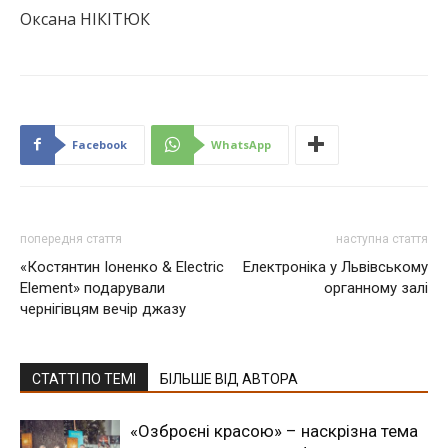
Оксана НІКІТЮК
Facebook
WhatsApp
попередня стаття
наступна стаття
«Костянтин Іоненко & Electric
Електроніка у Львівському
Element» подарували
органному залі
чернігівцям вечір джазу
СТАТТІ ПО ТЕМІ
БІЛЬШЕ ВІД АВТОРА
«Озброєні красою» – наскрізна тема