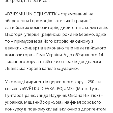
зокрема, на фестивалі.
«DZIESMU UN DEJU SVĒTKI» спрямований на
збереження і промоцію латиської традиції,
латвійських композиторів, диригентів, колективів.
Цьогоріч уперше (радянські роки не беремо, адже
то – примусове) за його історію на одному з
великих концертів виконано твір не латвійського
композитора – Гімн України. А до об’єднаного 14-
тисячного хору латвійських співаків доєдналася
Львівська хорова капела «Дударик».
У команді диригентів церковного хору з 250-ти
співаків «SVĒTKU DIEVKALPOJUMS» (Матіс Тучс,
Гунтарс Праніс, Лінда Наудиня, Оксана Нікітюк) –
українка. Мішаний хор «Sōla» на фінал хорового
конкурсу в повному складі включно з диригентом