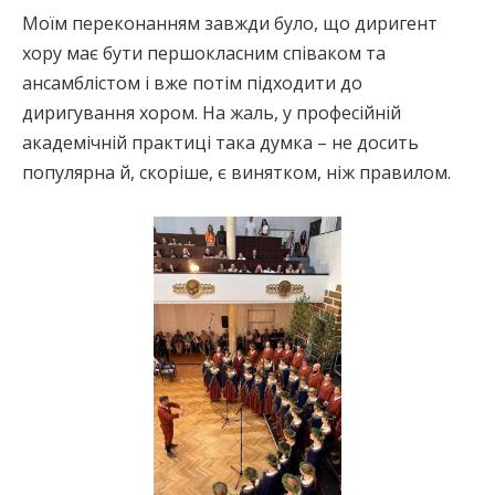
Моїм переконанням завжди було, що диригент
хору має бути першокласним співаком та
ансамблістом і вже потім підходити до
диригування хором. На жаль, у професійній
академічній практиці така думка – не досить
популярна й, скоріше, є винятком, ніж правилом.