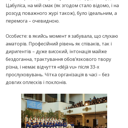
Цабуліса, на мій смак (як згодом стало відомо, і на
розсуд поважного журі також), було ідеальним, а
перемога – очевидною.
Особисте: в якийсь момент я забувала, що слухаю
аматорів. Професійний рівень як співаків, так і
диригентів – дуже високий, інтонація майже
бездоганна, трактування обов’язкового твору
різна, і немає відчуття «déjà vu» після 33-х
прослуховувань. Чітка організація в часі – без
довгих оплесків і поклонів.