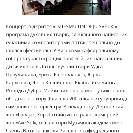
Концерт-відкриття «DZIESMU UN DEJU SVĒTKI» –
програма духовних творів, здебільшого написаних
сучасними композиторами Латвії спеціально до
ювілею фестивалю. У Ризькому кафедральному
соборі за участі кращих професійних, навчальних і
дитячих хорів Латвії звучали твори Удіса
Праулиньша, Ерікса Ешенвальдса, Юріса
Карлсонса, Яніса Калниньша, Єкабса Янчевскіса,
Ріхардса Дубра. Майже вся програма – у виконанні
обʼєднаного хору (близько 200 співаків) у супроводі
симфонічного оркестру. В складі хору: Державний
хор «Latvija», Хор Латвійського радіо, камерний
хор «Ave Sol», мішані хори Музичної академії імені
Язепса Вітолса, школи Ризького кафедрального