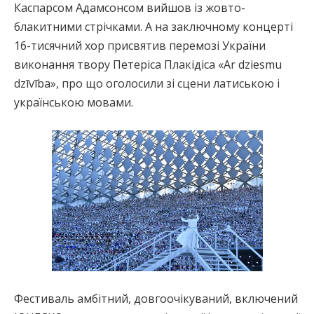
Каспарсом Адамсонсом вийшов із жовто-
блакитними стрічками. А на заключному концерті
16-тисячний хор присвятив перемозі України
виконання твору Петеріса Плакідіса «Ar dziesmu
dzīvība», про що оголосили зі сцени латиською і
українською мовами.
Фестиваль амбітний, довгоочікуваний, включений