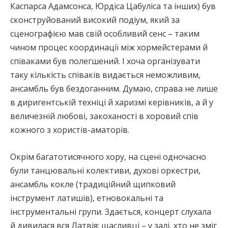
Каспарса Адамсонса, Юрдіса Цабуліса та інших) був
сконструйований високий подіум, який за
сценографією мав свій особливий сенс – таким
чином процес координації між хормейстерами й
співаками був полегшений. І хоча організувати
таку кількість співаків видається неможливим,
ансамбль був бездоганним. Думаю, справа не лише
в диригентській техніці й харизмі керівників, а й у
величезній любові, закоханості в хоровий спів
кожного з хористів-аматорів.
Окрім багатотисячного хору, на сцені одночасно
були танцювальні колективи, духові оркестри,
ансамбль кокле (традиційний щипковий
інструмент латишів), етновокальні та
інструментальні групи. Здається, концерт слухала
й дивилася вся Латвія: щасливці – у залі, хто не зміг