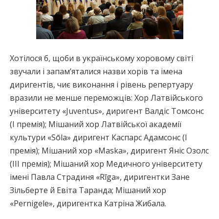
Хотілося б, щоби в українському хоровому світі
звучали і запамʼяталися назви хорів та імена
диригентів, чиє виконання і рівень репертуару
вразили не менше переможців: Хор Латвійського
університету «Juventus», диригент Валдіс Томсонс
(І премія); Мішаний хор Латвійської академії
культури «Sōla» диригент Каспарс Адамсонс (І
премія); Мішаний хор «Maska», диригент Яніс Озолс
(ІІІ премія); Мішаний хор Медичного університету
імені Павла Страдиня «Rīga», диригентки Зане
Зільберте й Евіта Таранда; Мішаний хор
«Pernigele», диригентка Катріна Жибала.