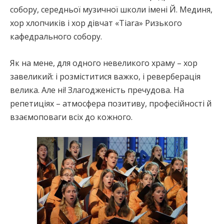
собору, середньої музичної школи імені Й. Мединя,
хор хлопчиків і хор дівчат «Tiara» Ризького
кафедрального собору.
Як на мене, для одного невеликого храму – хор
завеликий: і розміститися важко, і реверберація
велика. Але ні! Злагодженість пречудова. На
репетиціях – атмосфера позитиву, професійності й
взаємоповаги всіх до кожного.