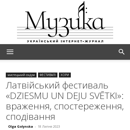
МУЗИКА
мистецький соціум
ФЕСТИВАЛІ
ХОРИ
Латвійський фестиваль
«DZIESMU UN DEJU SVĒTKI»:
враження, спостереження,
сподівання
Olga Golynska
-
18 Липня 2023