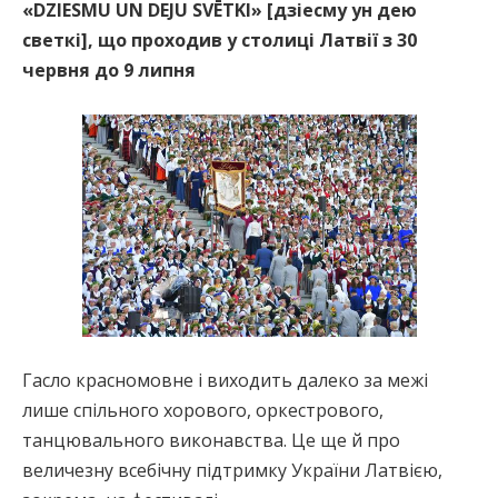
«DZIESMU UN DEJU SVĒTKI» [дзіесму ун дею
светкі], що проходив у столиці Латвії з 30
червня до 9 липня
Гасло красномовне і виходить далеко за межі
лише спільного хорового, оркестрового,
танцювального виконавства. Це ще й про
величезну всебічну підтримку України Латвією,