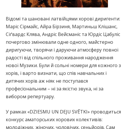
Відомі та шановані латвійцями хорові диригенти:
Маріс Сірмайс, Айра Бірзиня, Мартиньш Клішанс,
Сіґвардс Клява, Андріс Вейсманіс та Юрдіс Цабуліс
почергово змінювали одне одного, майстерно
диригуючи, творячи і даруючи атмосферу повної
радості від спільного проживання народження
нової Музики. Були й сольні номери для кожного з
хорів, і варто визнати, що спів навчальних і
дитячих хорів аж ніяк не поступався
професіональним – ні за якістю звука, ні за
вибором репертуару.
У рамках «DZIESMU UN DEJU SVĒTKI» проводиться
конкурс аматорських хорових колективів:
молодіжних, жіночих, чоловічих, сеньйорів. Сам