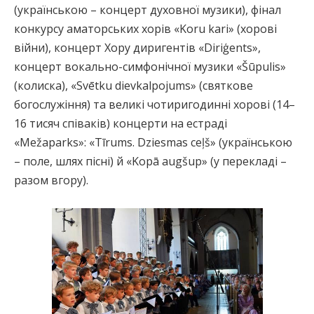
(українською – концерт духовної музики), фінал
конкурсу аматорських хорів «Koru kari» (хорові
війни), концерт Хору диригентів «Diriģents»,
концерт вокально-симфонічної музики «Šūpulis»
(колиска), «Svētku dievkalpojums» (святкове
богослужіння) та великі чотиригодинні хорові (14–
16 тисяч співаків) концерти на естраді
«Mežaparks»: «Tīrums. Dziesmas ceļš» (українською
– поле, шлях пісні) й «Kopā augšup» (у перекладі –
разом вгору).