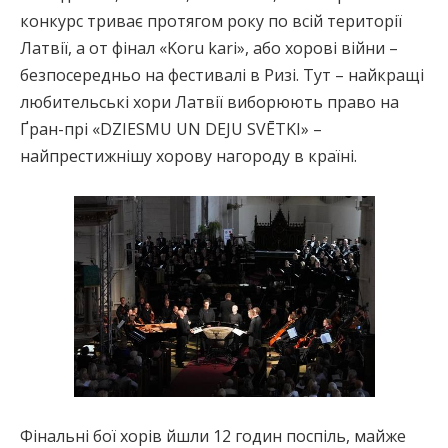
конкурс триває протягом року по всій території
Латвії, а от фінал «Koru kari», або хорові війни –
безпосередньо на фестивалі в Ризі. Тут – найкращі
любительські хори Латвії виборюють право на
Ґран-прі «DZIESMU UN DEJU SVĒTKI» –
найпрестижнішу хорову нагороду в країні.
Фінальні бої хорів йшли 12 годин поспіль, майже