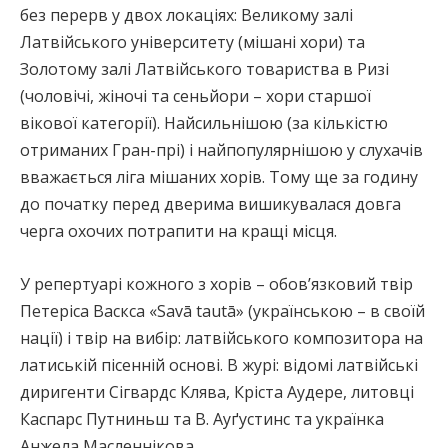
без перерв у двох локаціях: Великому залі
Латвійського університету (мішані хори) та
Золотому залі Латвійського товариства в Ризі
(чоловічі, жіночі та сеньйори – хори старшої
вікової категорії). Найсильнішою (за кількістю
отриманих Гран-прі) і найпопулярнішою у слухачів
вважається ліга мішаних хорів. Тому ще за годину
до початку перед дверима вишикувалася довга
черга охочих потрапити на кращі місця.
У репертуарі кожного з хорів – обов’язковий твір
Петеріса Васкса «Savā tautā» (українською – в своїй
нації) і твір на вибір: латвійського композитора на
латиській пісенній основі. В журі: відомі латвійські
диригенти Сігвардс Клява, Кріста Аудере, литовці
Каспарс Путниньш та В. Ауґустинс та українка
Анжела Масленнікова.