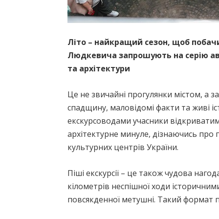
Літо – найкращий сезон, щоб побач
Людкевича запрошують на серію авто
та архітектури
Це не звичайні прогулянки містом, а 
спадщину, маловідомі факти та живі іст
екскурсоводами учасники відкриватиму
архітектурне минуле, дізнаючись про п
культурних центрів України.
Піші екскурсії – це також чудова наго
кілометрів неспішної ходи історичними
повсякденної метушні. Такий формат по