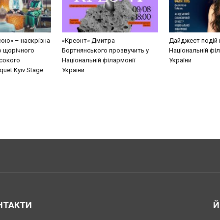
сою» – наскрізна
«Креонт» Дмитра
Дайджест подій 
о щорічного
Бортнянського прозвучить у
Національній філ
сокого
Національній філармонії
України
uet Kyiv Stage
України
НТАКТИ
Й