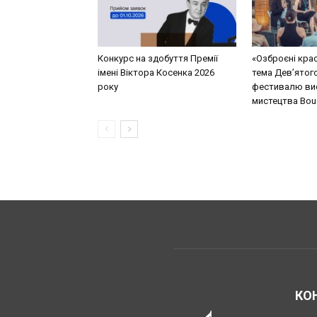
Конкурс на здобуття Премії
«Озброєні кра
імені Віктора Косенка 2026
тема Дев’ятог
року
фестивалю ви
мистецтва Bouq
КО