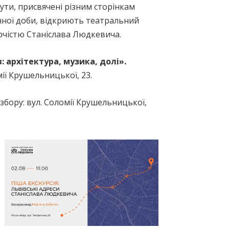
ути, присвячені різним сторінкам
єнної доби, відкриють театральний
орчістю Станіслава Людкевича.
: архітектура, музика, долі».
ії Крушельницької, 23.
збору: вул. Соломії Крушельницької,