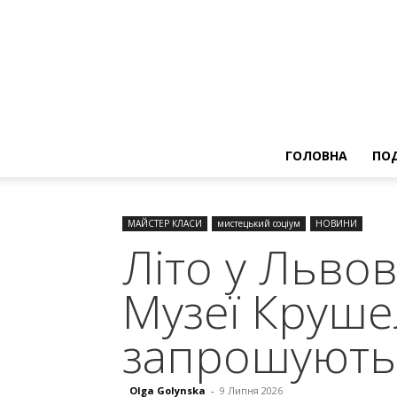
ГОЛОВНА
ПОД
МАЙСТЕР КЛАСИ
мистецький соціум
НОВИНИ
Літо у Львов
Музеї Круше
запрошують 
Olga Golynska
-
9 Липня 2026