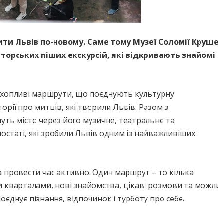
ити Львів по-новому. Саме тому Музеї Соломії Круш
рських піших екскурсій, які відкривають знайомі в
захопливі маршрути, що поєднують культурну
орії про митців, які творили Львів. Разом з
ть місто через його музичне, театральне та
остаті, які зробили Львів одним із найважливіших
да провести час активно. Один маршрут – то кілька
 кварталами, нові знайомства, цікаві розмови та можли
єднує пізнання, відпочинок і турботу про себе.