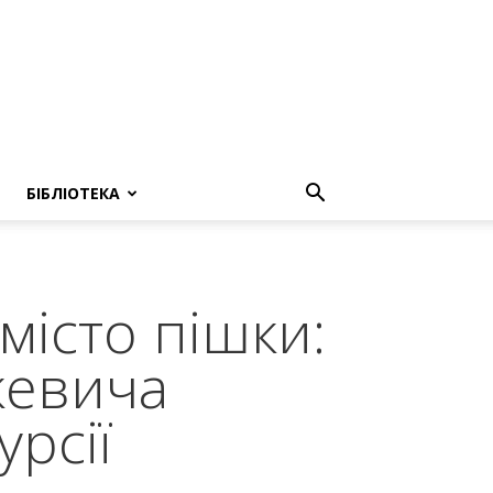
БІБЛІОТЕКА
 місто пішки:
кевича
рсії