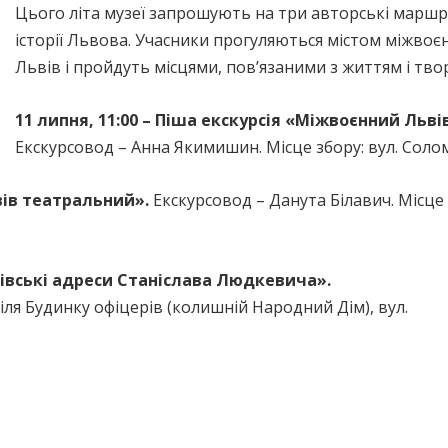
Цього літа музеї запрошують на три авторські маршр
історії Львова. Учасники прогуляються містом міжво
Львів і пройдуть місцями, пов’язаними з життям і тв
11 липня, 11:00 – Піша екскурсія «Міжвоєнний Львів
Екскурсовод – Анна Якимишин. Місце збору: вул. Солом
ьвів театральний».
Екскурсовод – Данута Білавич. Місце 
ьвівські адреси Станіслава Людкевича».
біля Будинку офіцерів (колишній Народний Дім), вул.