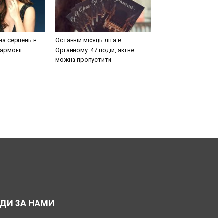
на серпень в
Останній місяць літа в
армонії
Органному: 47 подій, які не
можна пропустити
ДИ ЗА НАМИ