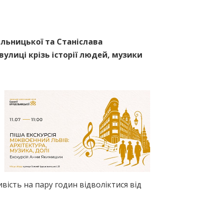
ельницької та Станіслава
улиці крізь історії людей, музики
вість на пару годин відволіктися від