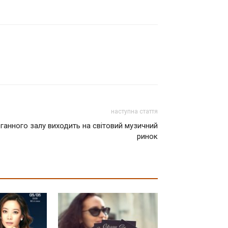
наступна стаття
рганного залу виходить на світовий музичний
ринок