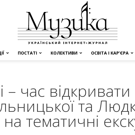
ІЇ
ПОСТАТІ
КОЛЕКТИВИ
ОСВІТА І КАР’ЄРА
МУЗИКА
і – час відкривати
льницької та Люд
на тематичні екску