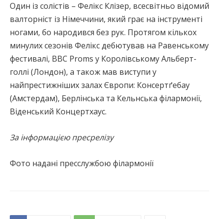
Один із солістів – Фелікс Клізер, всесвітньо відомий
валторніст із Німеччини, який грає на інструменті
ногами, бо народився без рук. Протягом кількох
минулих сезонів Фелікс дебютував на Равенському
фестивалі, BBC Proms у Королівському Альберт-
голлі (Лондон), а також мав виступи у
найпрестижніших залах Європи: Консертґебау
(Амстердам), Берлінська та Кельнська філармонії,
Віденський Концертхаус.
За інформацією пресрелізу
Фото надані пресслужбою філармонії