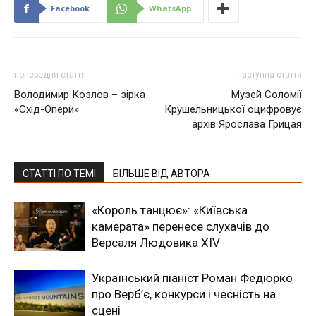
Facebook
WhatsApp
попередня стаття
наступна стаття
Володимир Козлов – зірка
Музей Соломії
«Схід-Опери»
Крушельницької оцифровує
архів Ярослава Грицая
СТАТТІ ПО ТЕМІ
БІЛЬШЕ ВІД АВТОРА
«Король танцює»: «Київська
камерата» перенесе слухачів до
Версаля Людовика XIV
Український піаніст Роман Федюрко
про Верб’є, конкурси і чесність на
сцені