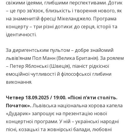
свіжими ідеями, глибшими перспективами. Дотик
– це про зв’язок, близькість і творення нового, як
на знаменитій фресці Мікеланджело. Програма
концерту – три різні дотики: до серця, історії та
ідентичності.
За диригентським пультом – добре знайомий
львівʼянам Пол Манн (Велика Британія). За роялем
– Петер Яблонські (Швеція), піаніст рідкісної
емоційної чутливості й філософської глибини
виконання.
Четвер 18.09.2025 / 19:00. «Пісні п’яти століть.
Початок».
Львівська національна хорова капела
«Дударик» запрошує на презентацію нової
концертної програми. У ній – українські народні
пісні, козацькі та жовнірські балади, любовні