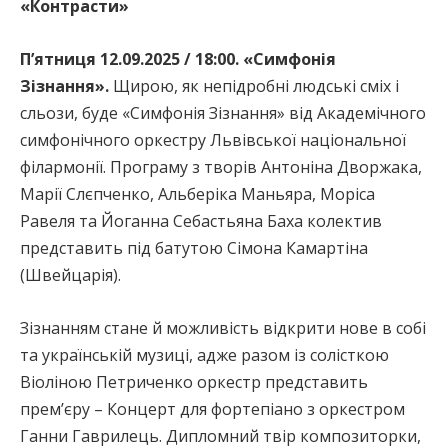
«Контрасти»
П’ятниця 12.09.2025 / 18:00. «Симфонія
Зізнання».
Щирою, як непідробні людські сміх і
сльози, буде «Симфонія Зізнання» від Академічного
симфонічного оркестру Львівської національної
філармонії. Програму з творів Антоніна Дворжака,
Марії Слєпченко, Альберіка Маньяра, Моріса
Равеля та Йоганна Себастьяна Баха колектив
представить під батутою Сімона Камартіна
(Швейцарія).
Зізнанням стане й можливість відкрити нове в собі
та українській музиці, адже разом із солісткою
Віоліною Петриченко оркестр представить
премʼєру – Концерт для фортепіано з оркестром
Ганни Гаврилець. Дипломний твір композиторки,