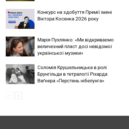
Конкурс на здобуття Премії імені
Віктора Косенка 2026 року
Марія Пухлянко: «Ми відкриваємо
величезний пласт досі невідомої
української музики»
Соломія Крушельницька в ролі
Брунгільди в тетралогії Ріхарда
Ваґнера «Перстень нібелунга»