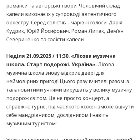
романси та авторські твори. Чоловічий склад
капели виконає їх у супроводі автентичного
оркестру. Серед солістів – чарівні голоси: Дарія
Кудрик, Юрій Йосифович, Роман Липак, Дем’ян
Севериненко та солісти капели.
Неділя 21.09.2025 / 11:30. «Лісова музична
школа. Старт подорожі. Україна».
Лісова
музична школа знову відкриє двері для
неймовірних пригод! Цього разу вчителі разом із
талановитими учнями вирушать у велику музичну
подорож світом. Це не просто концерт, а
справжнє турне, під час якого кожен зможе відчути
себе мандрівником, дослідником і навіть
музичним туристом!
Учасники отримають «музичний паспорт», котрий