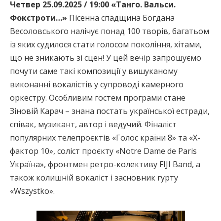
Четвер 25.09.2025 / 19:00 «Танго. Вальси.
Фокстроти…»
Пісенна спадщина Богдана
Весоловського налічує понад 100 творів, багатьом
із яких судилося стати голосом покоління, хітами,
що не зникають зі сцен! У цей вечір запрошуємо
почути саме такі композиції у вишуканому
виконанні вокалістів у супроводі камерного
оркестру. Особливим гостем програми стане
Зіновій Карач – знана постать української естради,
співак, музикант, автор і ведучий. Фіналіст
популярних телепроєктів «Голос країни 8» та «Х-
фактор 10», соліст проєкту «Notre Dame de Paris
Україна», фронтмен ретро-колективу FIJI Band, а
також колишній вокаліст і засновник гурту
«Wszystko».