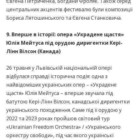
Євгена Петриченка, Богдани Фроляк. Також серед
центральних акцентів фестивалю були композиції
Бориса Лятошинського та Євгена Станковича.
9. Вперше в історії: опера «Украдене щастя»
Юлія Мейтуса під орудою диригентки Кері-
Лінн Вілсон (Канада)
26 травня у Львівській національній опері
відбулася справді історична подія: одна з
найвідоміших українських опер – «Украдене
щастя» Юлія Мейтуса – вперше звучала під
батутою Кері-Лінн Вілсон, канадської диригентки
українського походження. Саме під її орудою у
2022 та 2023 роках пройшов світовий тур
«Ukrainian Freedom Orchestra» / «Українського
оркестру свободи», під час якого українські