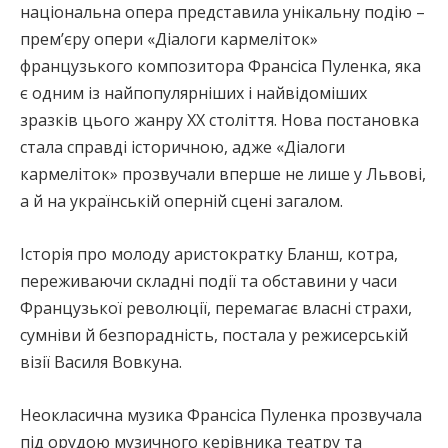
національна опера представила унікальну подію –
прем’єру опери «Діалоги кармеліток»
французького композитора Франсіса Пуленка, яка
є одним із найпопулярніших і найвідоміших
зразків цього жанру ХХ століття. Нова постановка
стала справді історичною, адже «Діалоги
кармеліток» прозвучали вперше не лише у Львові,
а й на українській оперній сцені загалом.
Історія про молоду аристократку Бланш, котра,
переживаючи складні події та обставини у часи
Французької революції, перемагає власні страхи,
сумніви й безпорадність, постала у режисерській
візії Василя Вовкуна.
Неокласична музика Франсіса Пуленка прозвучала
під орудою музичного керівника театру та