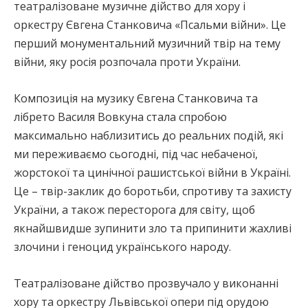
театралізоване музичне дійство для хору і
оркестру Євгена Станковича «Псальми війни». Це
перший монументальний музичний твір на тему
війни, яку росія розпочала проти України.
Композиція на музику Євгена Станковича та
лібрето Василя Вовкуна стала спробою
максимально наблизитись до реальних подій, які
ми переживаємо сьогодні, під час небаченої,
жорстокої та цинічної рашистської війни в Україні.
Це – твір-заклик до боротьби, спротиву та захисту
України, а також пересторога для світу, щоб
якнайшвидше зупинити зло та припинити жахливі
злочини і геноцид українського народу.
Театралізоване дійство прозвучало у виконанні
хору та оркестру Львівської опери під орудою