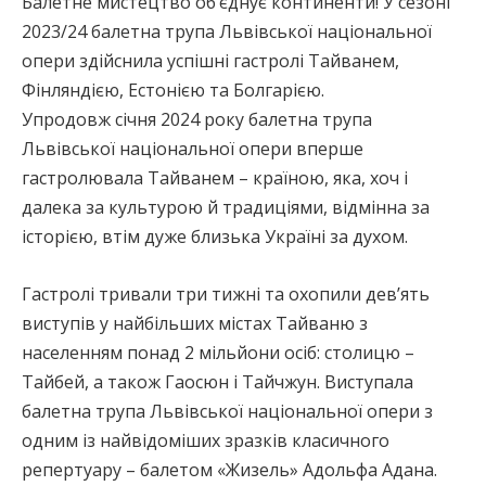
Балетне мистецтво об’єднує континенти! У сезоні
2023/24 балетна трупа Львівської національної
опери здійснила успішні гастролі Тайванем,
Фінляндією, Естонією та Болгарією.
Упродовж січня 2024 року балетна трупа
Львівської національної опери вперше
гастролювала Тайванем – країною, яка, хоч і
далека за культурою й традиціями, відмінна за
історією, втім дуже близька Україні за духом.
Гастролі тривали три тижні та охопили дев’ять
виступів у найбільших містах Тайваню з
населенням понад 2 мільйони осіб: столицю –
Тайбей, а також Гаосюн і Тайчжун. Виступала
балетна трупа Львівської національної опери з
одним із найвідоміших зразків класичного
репертуару – балетом «Жизель» Адольфа Адана.