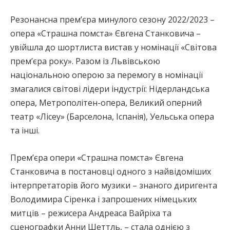
Резонансна прем’єра минулого сезону 2022/2023 –
опера «Страшна помста» Євгена Станковича –
увійшла до шортлиста вистав у номінації «Світова
прем’єра року». Разом із Львівською
національною оперою за перемогу в номінації
змагалися світові лідери індустрії: Нідерландська
опера, Метрополітен-опера, Великий оперний
театр «Лісеу» (Барселона, Іспанія), Уельська опера
та інші.
Прем’єра опери «Страшна помста» Євгена
Станковича в постановці одного з найвідоміших
інтерпретаторів його музики – знаного диригента
Володимира Сіренка і запрошених німецьких
митців – режисера Андреаса Вайріха та
сценографки Анни Шеттль, – стала однією з