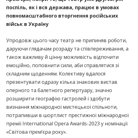
поспіль, як і вся держава, працює в умовах
повномасштабного вторгнення російських
військ в Україну
Упродовж цього часу театр не припиняв роботи,
даруючи глядачам розраду та співпереживання, а
також важливу й цінну можливість відпочити
емоційно, поповнити сили, аби справлятися зі
складним щоденням. Колективу вдалося
презентувати одразу кілька знакових вистав
оперного та балетного репертуару, значно
розширити географію гастролей і здобути
визнання міжнародної мистецької спільноти,
потрапивши в шортлист престижної міжнародної
премії International Opera Awards-2023 у номінації
«Світова прем’єра року».