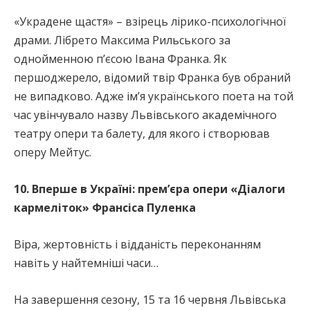
«Украдене щастя» – взірець лірико-психологічної
драми. Лібрето Максима Рильського за
однойменною п’єсою Івана Франка. Як
першоджерело, відомий твір Франка був обраний
не випадково. Адже ім’я українського поета на той
час увінчувало назву Львівського академічного
театру опери та балету, для якого і створював
оперу Мейтус.
10. Вперше в Україні: прем’єра опери «Діалоги
кармеліток» Франсіса Пуленка
Віра, жертовність і відданість переконанням
навіть у найтемніші часи…
На завершення сезону, 15 та 16 червня Львівська