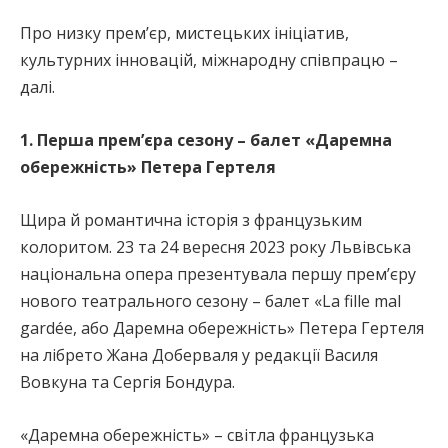
Про низку прем’єр, мистецьких ініціатив,
культурних інновацій, міжнародну співпрацю –
далі.
1. Перша прем’єра сезону – балет «Даремна
обережність» Петера Гертеля
Щира й романтична історія з французьким
колоритом. 23 та 24 вересня 2023 року Львівська
національна опера презентувала першу прем’єру
нового театрального сезону – балет «La fille mal
gardée, або Даремна обережність» Петера Гертеля
на лібрето Жана Доберваля у редакції Василя
Вовкуна та Сергія Бондура.
«Даремна обережність» – світла французька