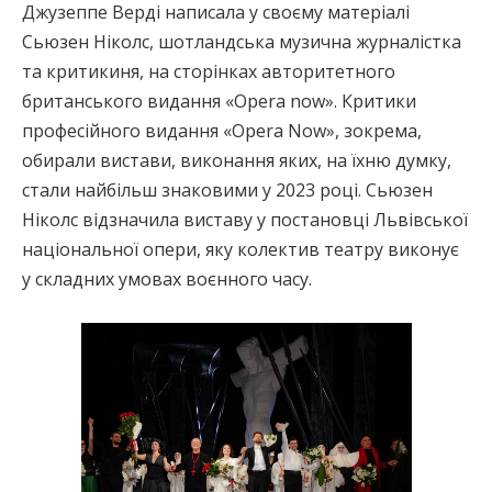
Джузеппе Верді написала у своєму матеріалі
Сьюзен Ніколс, шотландська музична журналістка
та критикиня, на сторінках авторитетного
британського видання «Opera now». Критики
професійного видання «Opera Now», зокрема,
обирали вистави, виконання яких, на їхню думку,
стали найбільш знаковими у 2023 році. Сьюзен
Ніколс відзначила виставу у постановці Львівської
національної опери, яку колектив театру виконує
у складних умовах воєнного часу.