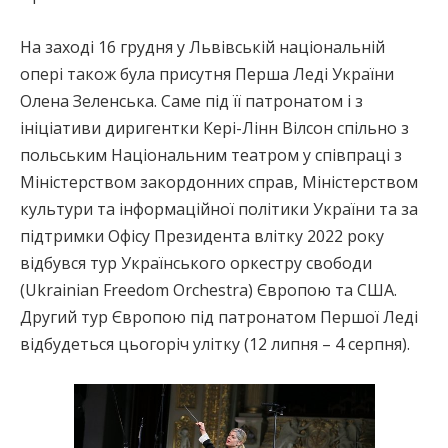
На заході 16 грудня у Львівській національній
опері також була присутня Перша Леді України
Олена Зеленська. Саме під її патронатом і з
ініціативи диригентки Кері-Лінн Вілсон спільно з
польським Національним театром у співпраці з
Міністерством закордонних справ, Міністерством
культури та інформаційної політики України та за
підтримки Офісу Президента влітку 2022 року
відбувся тур Українського оркестру свободи
(Ukrainian Freedom Orchestra) Європою та США.
Другий тур Європою під патронатом Першої Леді
відбудеться цьогоріч улітку (12 липня – 4 серпня).