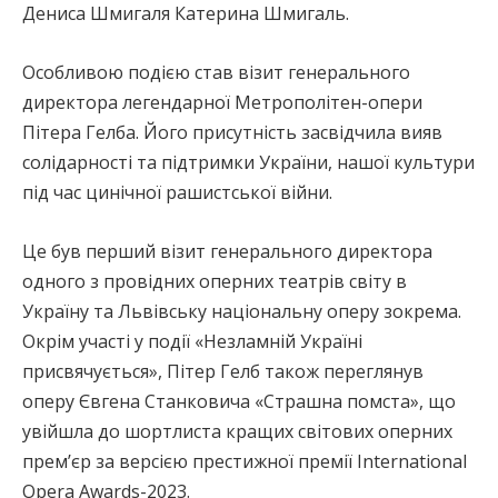
Дениса Шмигаля Катерина Шмигаль.
Особливою подією став візит генерального
директора легендарної Метрополітен-опери
Пітера Гелба. Його присутність засвідчила вияв
солідарності та підтримки України, нашої культури
під час цинічної рашистської війни.
Це був перший візит генерального директора
одного з провідних оперних театрів світу в
Україну та Львівську національну оперу зокрема.
Окрім участі у події «Незламній Україні
присвячується», Пітер Гелб також переглянув
оперу Євгена Станковича «Страшна помста», що
увійшла до шортлиста кращих світових оперних
премʼєр за версією престижної премії International
Opera Awards-2023.