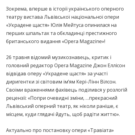
Зокрема, вперше в історії українського оперного
театру вистава Львівської національної опери
«Украдене щастя» Юлія Мейтуса опинилася на
перших шпальтах та обкладинці престижного
британського видання «Opera Magazine»!
26 травня відомий музикознавець, критик і
головний редактор Opera Magazine Джон Еллісон
відвідав оперу «Украдене щастя» за участі
диригентки зі світовим ім’ям Кері-Лінн Вілсон.
Своїми враженнями фахівець поділився у розлогій
рецензії: «Попри очевидні зміни, …прекрасний
Львівський оперний театр, як ніколи раніше, є
місцем, куди глядачі йдуть, щоб радіти життю».
Актуально про постановку опери «Травіата»