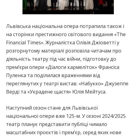
Львівська національна опера потрапила також і
на сторінки престижного світового видання «The
Financial Times». Журналістка Олівія Джіоветті у
розгорнутому матеріалі розповіла читачам про
діяльність театру під час війни, підготовку до
премʼєри опери «Діалоги кармеліток» Франсіса
Пуленка та поділилася враженнями від
переглянутих у театрі вистав: «Набукко» Джузеппе
Верді та «Украдене щастя» Юлія Мейтуса.
Наступний сезон стане для Львівської
національної опери вже 125-м. У сезоні 2024/2025
театр планує представити публіці чимало
масштабних проєктів і прем’єр, серед яких нове