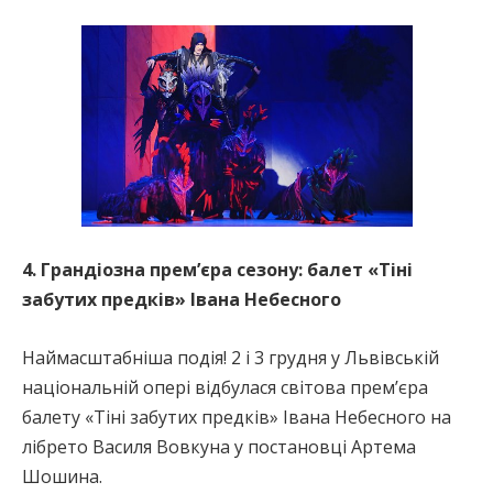
4. Грандіозна прем’єра сезону: балет «Тіні
забутих предків» Івана Небесного
Наймасштабніша подія! 2 і 3 грудня у Львівській
національній опері відбулася світова премʼєра
балету «Тіні забутих предків» Івана Небесного на
лібрето Василя Вовкуна у постановці Артема
Шошина.