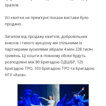
зразків.
Усі квитки на премʼєрні покази вистави було
продано.
Загалом від продажу квитків, добровільних
внесків і тихого аукціону ми спільними із
партнерами зусиллями зібрали 4 млн 228 тисяч
гривень. Ці кошти в повному обсязі будуть
розподілені між 80 Бригадою ОДШБР, 125
Бригадою ТРО, 103 Бригадою ТРО та Бригадою
НГУ «Азов».