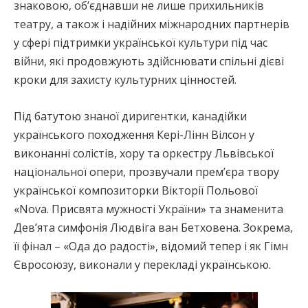
знаковою, об’єднавши не лише прихильників
театру, а також і надійних міжнародних партнерів
у сфері підтримки української культури під час
війни, які продовжують здійснювати спільні дієві
кроки для захисту культурних цінностей.
Під батутою знаної диригентки, канадійки
українського походження Кері-Лінн Вілсон у
виконанні солістів, хору та оркестру Львівської
національної опери, прозвучали премʼєра твору
української композиторки Вікторії Польової
«Nova. Присвята мужності України» та знаменита
Девʼята симфонія Людвіга ван Бетховена. Зокрема,
її фінал – «Ода до радості», відомий тепер і як Гімн
Євросоюзу, виконали у перекладі українською.