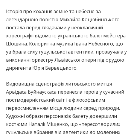
Історія про кохання земне та небесне за
легендарною повістю Михайла Коцюбинського
постала перед глядачами у неокласичній
хореографії відомого українського балетмейстера
Шошина. Колоритна музика Івана Небесного, що
увібрала силу гуцульської автентики, прозвучала у
виконанні оркестру Львівської опери під орудою
диригента Юрія Бервецького.
Видовищна сценографія литовського митця
Арвідаса Буйнаускаса перенесла героїв у сучасний
постмодерністський світ і є філософським
переосмисленням місця людини серед природи.
Художні образи персонажів балету довершили
костюми Наталії Міщенко, що «пересотворили»
гуцульське вбрання від автентики до модерних