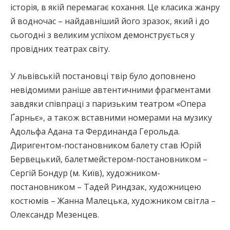
історія, в якій перемагає кохання. Це класика жанру
й водночас – найдавніший його зразок, який і до
сьогодні з великим успіхом демонструється у
провідних театрах світу.
У львівській постановці твір було доповнено
невідомими раніше автентичними фрагментами
завдяки співпраці з паризьким театром «Опера
Ґарньє», а також вставними номерами на музику
Адольфа Адана та Фердинанда Герольда.
Диригентом-постановником балету став Юрій
Бервецький, балетмейстером-постановником –
Сергій Бондур (м. Київ), художником-
постановником – Тадей Риндзак, художницею
костюмів – Жанна Малецька, художником світла –
Олександр Мезенцев.