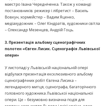
маестро Івана Чередніченка. Також у команді
постановників: режисер і лібретист – Василь
Вовкун, хормейстер – Вадим Яценко,
медіахудожник – Олег Кіндратів, художники світла
– Олександр Мезенцев, Андрій Гоць.
3. Презентація альбому сценографічних
полотен «Євген Лисик. Сценографія Львівської
опери»
У листопаді у Львівській національній опері
відбулася презентація ексклюзивного альбому
сценографічних робіт Євгена Лисика –
легендарного митця, сценографа, багаторічного
головного художника Львівської національної
опери. Це – безумовно визначна подія для