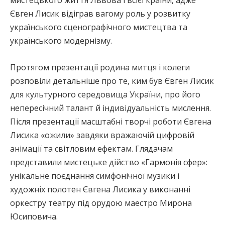
мистецького життя Львова і всієї країни, адже
Євген Лисик відіграв вагому роль у розвитку
українського сценографічного мистецтва та
українського модернізму.
Протягом презентації родина митця і колеги
розповіли детальніше про те, ким був Євген Лисик
для культурного середовища України, про його
непересічний талант й індивідуальність мислення.
Після презентації масштабні творчі роботи Євгена
Лисика «ожили» завдяки вражаючій цифровій
анімації та світловим ефектам. Глядачам
представили мистецьке дійство «Гармонія сфер»:
унікальне поєднання симфонічної музики і
художніх полотен Євгена Лисика у виконанні
оркестру театру під орудою маестро Мирона
Юсиповича.