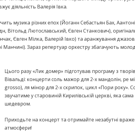
ує діяльність Валерія Івка.
ить музика рiзних епох (Йоганн Себастьян Бах, Аантоні
н, Вітольд Лютославський, Євген Станкович), оригiнал
чак, Євген Мiлка, Валерій Iвко) та аранжування джазо
і Манчинi). Зараз репертуар оркестру збагачують молоді
Цього разу «Лик домер» підготував програму з творі
Вівальді: концерти соль мажор для 2-х мандолін, ре м
grosso), ля мінор для 2-х скрипок, цикл «Пори року». 
звучатиме у старовиній Кирилівській церкві, яка сам
шедевром.
Приходьте на концерт та отримайте незабутні вражен
атмосфери!