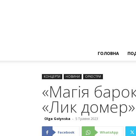
ГОЛОВНА
ПОД
КОНЦЕРТИ
НОВИНИ
ОРКЕСТРИ
«Магія баро
«Лик домер»
Olga Golynska
-
5 Травня 2023
Facebook
WhatsApp