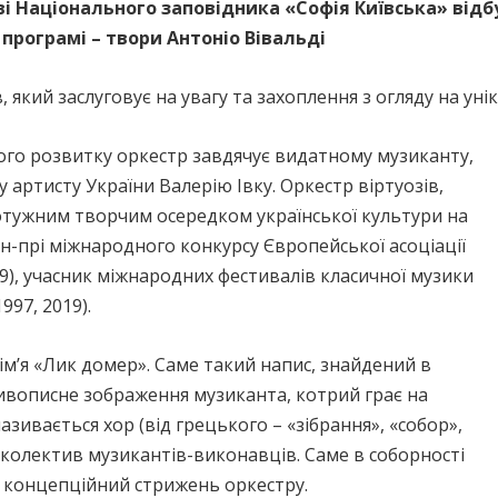
ркві Національного заповідника «Софія Київська» від
програмі – твори Антоніо Вівальді
який заслуговує на увагу та захоплення з огляду на уні
ого розвитку оркестр завдячує видатному музиканту,
артисту України Валерію Івку. Оркестр віртуозів,
отужним творчим осередком української культури на
н-прі міжнародного конкурсу Європейської асоціації
9), учасник міжнародних фестивалів класичної музики
997, 2019).
м’я «Лик домер». Саме такий напис, знайдений в
живописне зображення музиканта, котрий грає на
зивається хор (від грецького – «зібрання», «собор»,
– колектив музикантів-виконавців. Саме в соборності
є концепційний стрижень оркестру.