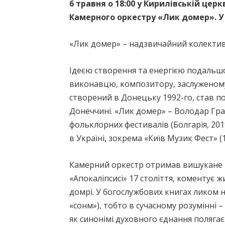
6 травня о 18:00 у Кирилівській це
Камерного оркестру «Лик домер». У 
«Лик домер» – надзвичайний колектив, 
Ідеєю створення та енергією подальш
виконавцю, композитору, заслуженому 
створений в Донецьку 1992-го, став п
Донеччині. «Лик домер» – Володар Гра
фольклорних фестивалів (Болгарія, 201
в Україні, зокрема «Київ Музик Фест» (1
Камерний оркестр отримав вишукане і
«Апокаліпсисі» 17 століття, коментує 
домрі. У богослужбових книгах ликом на
«сонм»), тобто в сучасному розумінні 
як синонімі духовного єднання поляга