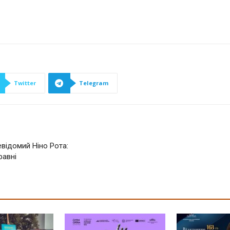
Twitter
Telegram
евідомий Ніно Рота:
равні