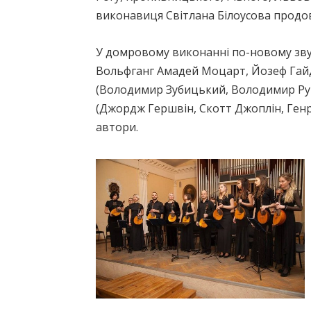
виконавиця Світлана Білоусова продовж
У домровому виконаннi по-новому звуч
Вольфганг Амадей Моцарт, Йозеф Гайд
(Володимир Зубицький, Володимир Рун
(Джордж Гершвiн, Скотт Джоплiн, Генр
автори.