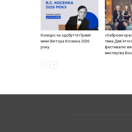
Конкурс на здобуття Премії
«Озброєні кра
імені Віктора Косенка 2026
тема Дев’ятог
року
фестивалю ви
мистецтва Bouq