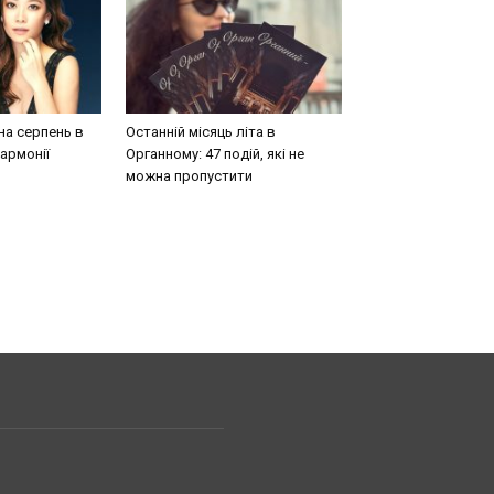
на серпень в
Останній місяць літа в
армонії
Органному: 47 подій, які не
можна пропустити