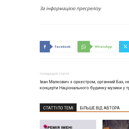
За інформацією пресрелізу
Facebook
WhatsApp
попередня стаття
Іван Малкович з оркестром, органний Бах, н
концерти Національного будинку музики у т
СТАТТІ ПО ТЕМІ
БІЛЬШЕ ВІД АВТОРА