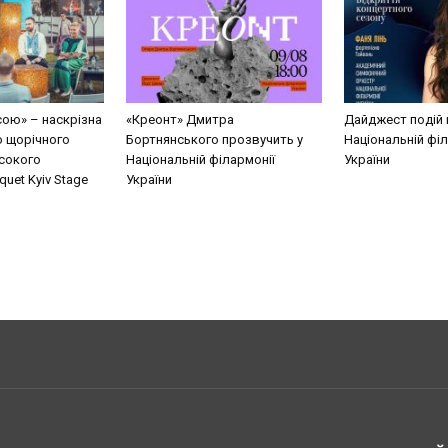
сою» – наскрізна
«Креонт» Дмитра
Дайджест подій 
о щорічного
Бортнянського прозвучить у
Національній філ
сокого
Національній філармонії
України
uet Kyiv Stage
України