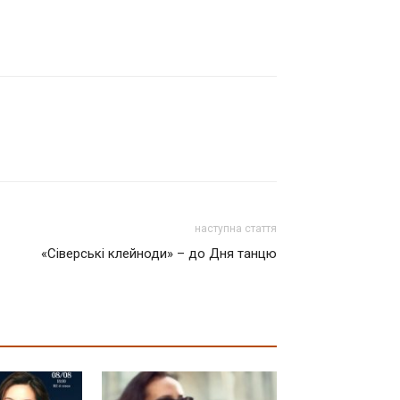
наступна стаття
«Сіверські клейноди» – до Дня танцю