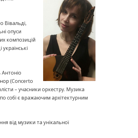
о Вiвальдi,
ьнi опуси
вих композицiй
 українські
в Антоніо
інор (Concerto
Солісти – учасники оркестру. Музика
а по собі є вражаючим архітектурним
ня від музики та унікальної