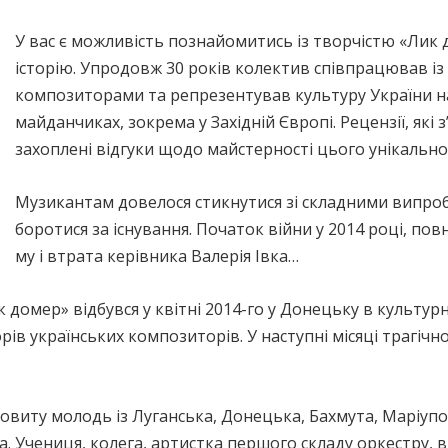
У вас є можливість познайомитись із творчістю «Лик д
історію. Упродовж 30 років колектив співпрацював із
композиторами та репрезентував культуру України н
майданчиках, зокрема у Західній Європі. Рецензії, які з
захоплені відгуки щодо майстерності цього унікально
Музикантам довелося стикнутися зі складними випроб
боротися за існування. Початок війни у 2014 році, по
му і втрата керівника Валерія Івка…
домер» відбувся у квітні 2014-го у Донецьку в культурн
в українських композиторів. У наступні місяці трагічн
овиту молодь із Луганська, Донецька, Бахмута, Маріупо
. Учениця, колега, артистка першого складу оркестру, 