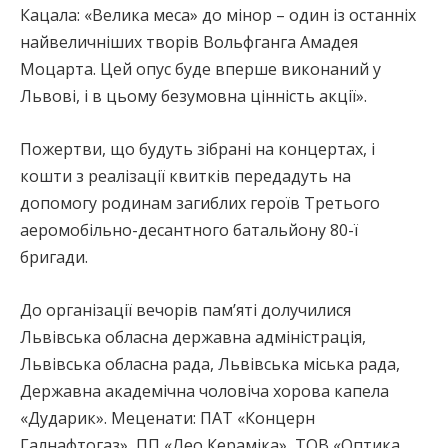
Кацала: «Велика меса» до мінор – один із останніх
найвеличніших творів Вольфганга Амадея
Моцарта. Цей опус буде вперше виконаний у
Львові, і в цьому безумовна цінність акції».
Пожертви, що будуть зібрані на концертах, і
кошти з реалізації квитків передадуть на
допомогу родинам загиблих героїв Третього
аеромобільно-десантного батальйону 80-ї
бригади.
До організації вечорів пам’яті долучилися
Львівська обласна державна адміністрація,
Львівська обласна рада, Львівська міська рада,
Державна академічна чоловіча хорова капела
«Дударик». Меценати: ПАТ «Концерн
Галнафтогаз», ПП «Лео Кераміка», ТОВ «Оптика