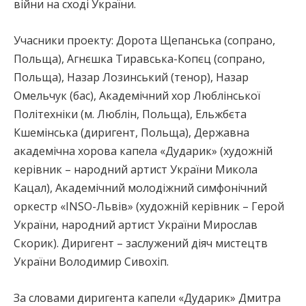
війни на сході України.
Учасники проекту: Дорота Щепанська (сопрано,
Польща), Агнєшка Тиравська-Копєц (сопрано,
Польща), Назар Лозинський (тенор), Назар
Омельчук (бас), Академічний хор Люблінської
Політехніки (м. Люблін, Польща), Ельжбєта
Кшемінська (диригент, Польща), Державна
академічна хорова капела «Дударик» (художній
керівник – народний артист України Микола
Кацал), Академічний молодіжний симфонічний
оркестр «INSO-Львів» (художній керівник – Герой
України, народний артист України Мирослав
Скорик). Диригент – заслужений діяч мистецтв
України Володимир Сивохіп.
За словами диригента капели «Дударик» Дмитра