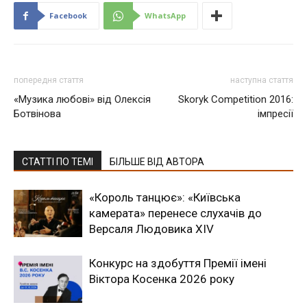
Facebook
WhatsApp
попередня стаття
наступна стаття
«Музика любові» від Олексія
Skoryk Competition 2016:
Ботвінова
імпресії
СТАТТІ ПО ТЕМІ
БІЛЬШЕ ВІД АВТОРА
«Король танцює»: «Київська
камерата» перенесе слухачів до
Версаля Людовика XIV
Конкурс на здобуття Премії імені
Віктора Косенка 2026 року