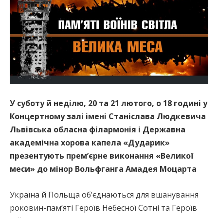
У суботу й неділю, 20 та 21 лютого, о 18 годині у
Концертному залі імені Станіслава Людкевича
Львівська обласна філармонія і Державна
академічна хорова капела «Дударик»
презентують прем’єрне виконання «Великої
меси» до мінор Вольфганга Амадея Моцарта
Україна й Польща об’єднаються для вшанування
роковин-пам’яті Героїв Небесної Сотні та Героїв