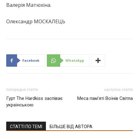
Валерія Матюхіна.
Олександр МОСКАЛЕЦЬ
Facebook
WhatsApp
попередня стаття
наступна стаття
Гурт The Hardkiss заспіває
Меса пам’яті Воїнів Світла
українською
СТАТТІ ПО ТЕМІ
БІЛЬШЕ ВІД АВТОРА