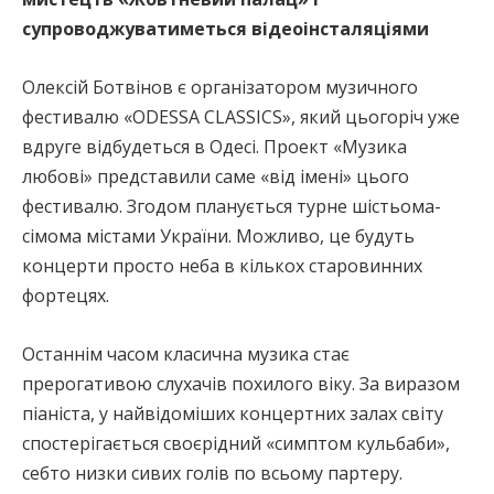
супроводжуватиметься відеоінсталяціями
Олексій Ботвінов є організатором музичного
фестивалю «ODESSA CLASSICS», який цьогоріч уже
вдруге відбудеться в Одесі. Проект «Музика
любові» представили саме «від імені» цього
фестивалю. Згодом планується турне шістьома-
сімома містами України. Можливо, це будуть
концерти просто неба в кількох старовинних
фортецях.
Останнім часом класична музика стає
прерогативою слухачів похилого віку. За виразом
піаніста, у найвідоміших концертних залах світу
спостерігається своєрідний «симптом кульбаби»,
себто низки сивих голів по всьому партеру.