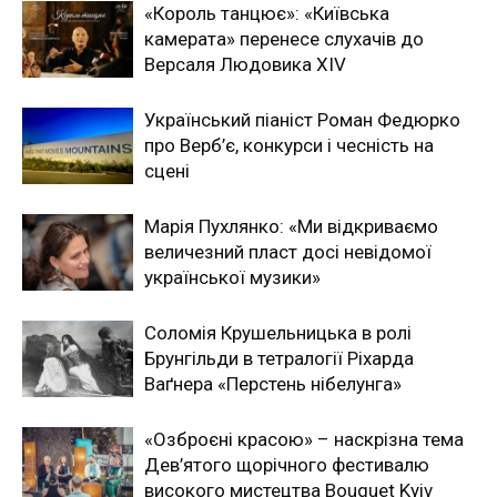
«Король танцює»: «Київська
камерата» перенесе слухачів до
Версаля Людовика XIV
Український піаніст Роман Федюрко
про Верб’є, конкурси і чесність на
сцені
Марія Пухлянко: «Ми відкриваємо
величезний пласт досі невідомої
української музики»
Соломія Крушельницька в ролі
Брунгільди в тетралогії Ріхарда
Ваґнера «Перстень нібелунга»
«Озброєні красою» – наскрізна тема
Дев’ятого щорічного фестивалю
високого мистецтва Bouquet Kyiv