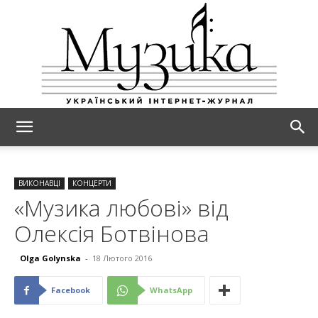
МУЗИКА
ВИКОНАВЦІ
КОНЦЕРТИ
«Музика любові» від
Олексія Ботвінова
Olga Golynska
-
18 Лютого 2016
Facebook
WhatsApp