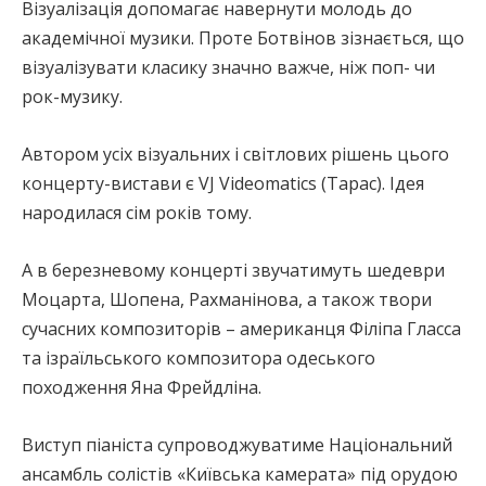
Візуалізація допомагає навернути молодь до
академічної музики. Проте Ботвінов зізнається, що
візуалізувати класику значно важче, ніж поп- чи
рок-музику.
Автором усіх візуальних і світлових рішень цього
концерту-вистави є VJ Videomatics (Тарас). Ідея
народилася сім років тому.
А в березневому концерті звучатимуть шедеври
Моцарта, Шопена, Рахманінова, а також твори
сучасних композиторів – американця Філіпа Гласса
та ізраїльського композитора одеського
походження Яна Фрейдліна.
Виступ піаніста супроводжуватиме Національний
ансамбль солістів «Київська камерата» під орудою