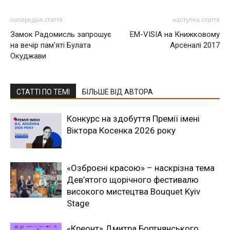
попередня стаття
наступна стаття
Замок Радомисль запрошує
ЕМ-VISIA на Книжковому
на вечір пам’яті Булата
Арсеналі 2017
Окуджави
СТАТТІ ПО ТЕМІ
БІЛЬШЕ ВІД АВТОРА
Конкурс на здобуття Премії імені
Віктора Косенка 2026 року
«Озброєні красою» – наскрізна тема
Дев’ятого щорічного фестивалю
високого мистецтва Bouquet Kyiv
Stage
«Креонт» Дмитра Бортнянського