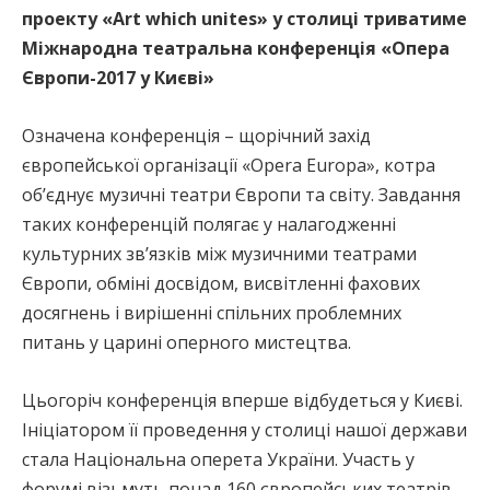
проекту «Art which unites» у столиці триватиме
Міжнародна театральна конференція «Опера
Європи-2017 у Києві»
Означена конференція – щорічний захід
європейської організації «Opera Europa», котра
об’єднує музичні театри Європи та світу. Завдання
таких конференцій полягає у налагодженні
культурних зв’язків між музичними театрами
Європи, обміні досвідом, висвітленні фахових
досягнень і вирішенні спільних проблемних
питань у царині оперного мистецтва.
Цьогоріч конференція вперше відбудеться у Києві.
Ініціатором її проведення у столиці нашої держави
стала Національна оперета України. Участь у
форумі візьмуть понад 160 європейських театрів.